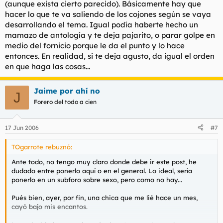
(aunque exista cierto parecido). Básicamente hay que
acojone, una tia que no chupa, no es una tia que me interese.
hacer lo que te va saliendo de los cojones según se vaya
-No tengas tanta prisa
desarrollando el tema. Igual podía haberte hecho un
- ¿ Que quieres que te haga ?
mamazo de antología y te deja pajarito, o parar golpe en
Sacando valor de donde no había y preparandome para oir el "
Es que a mí no me gusta chupar"....
medio del fornicio porque le da el punto y lo hace
- Podrías chuparmela.
entonces. En realidad, si te deja agusto, da igual el orden
- Es que no la conozco
en que haga las cosas...
Que cojones has de conocer, estas dispuesta a que te la
endose sin presentación previa y me sales con estas ahora....
- Te voy ha hacer un avance.
Jaime por ahí no
J
Me la la lamió un par de veces, me puso el condón, y al lio
Forero del todo a cien
Mi sorpresa y el motivo por el cual escribo este post es el
siguiente:
17 Jun 2006
#7
¿ Alguna vez os a pasado esto ? Por regla general, en todas mis
TOgarrote rebuznó:
relaciones, primero venian las felaciones y después la
penetración, no al revés.
Ante todo, no tengo muy claro donde debe ir este post, he
dudado entre ponerlo aquí o en el general. Lo ideal, sería
-
ponerlo en un subforo sobre sexo, pero como no hay...
Pués bien, ayer, por fin, una chica que me lié hace un mes,
cayó bajo mis encantos.