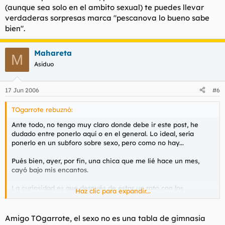
(aunque sea solo en el ambito sexual) te puedes llevar
verdaderas sorpresas marca "pescanova lo bueno sabe
bien".
Mahareta
M
Asiduo
17 Jun 2006
#6
TOgarrote rebuznó:
Ante todo, no tengo muy claro donde debe ir este post, he
dudado entre ponerlo aquí o en el general. Lo ideal, sería
ponerlo en un subforo sobre sexo, pero como no hay...
Pués bien, ayer, por fin, una chica que me lié hace un mes,
cayó bajo mis encantos.
La curiosidad es que después de estar un rato con los
Haz clic para expandir...
preliminares, ella no me toco " la palanquita" en ningún
momento, es más cuando me dijo: " No quiero correrme yo
sola" se puso a abrir el envoltorio del condón mientras yo
Amigo TOgarrote, el sexo no es una tabla de gimnasia
seguía con los calzoncillos puestos. La verdad es que me