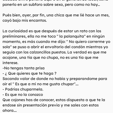
t
o
ponerlo en un subforo sobre sexo, pero como no hay...
e
m
Pués bien, ayer, por fin, una chica que me lié hace un mes,
a
cayó bajo mis encantos.
La curiosidad es que después de estar un rato con los
preliminares, ella no me toco " la palanquita" en ningún
momento, es más cuando me dijo: " No quiero correrme yo
sola" se puso a abrir el envoltorio del condón mientras yo
seguía con los calzoncillos puestos. La verdad es que me
acojone, una tia que no chupa, no es una tia que me
interese.
-No tengas tanta prisa
- ¿ Que quieres que te haga ?
Sacando valor de donde no había y preparandome para
oir el " Es que a mí no me gusta chupar"....
- Podrías chuparmela.
- Es que no la conozco
Que cojones has de conocer, estas dispuesta a que te la
endose sin presentación previa y me sales con estas
ahora....