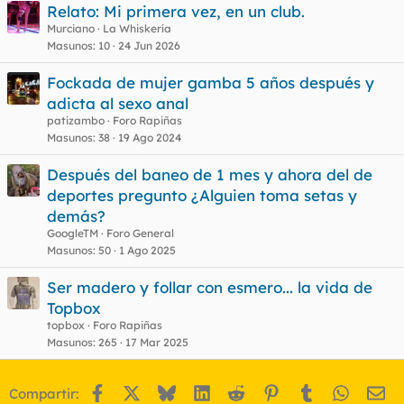
Relato: Mi primera vez, en un club.
Murciano
La Whiskería
Masunos
10
24 Jun 2026
Fockada de mujer gamba 5 años después y
adicta al sexo anal
patizambo
Foro Rapiñas
Masunos
38
19 Ago 2024
Después del baneo de 1 mes y ahora del de
deportes pregunto ¿Alguien toma setas y
demás?
GoogleTM
Foro General
Masunos
50
1 Ago 2025
Ser madero y follar con esmero... la vida de
Topbox
topbox
Foro Rapiñas
Masunos
265
17 Mar 2025
Facebook
X
Bluesky
LinkedIn
Reddit
Pinterest
Tumblr
WhatsA
Em
Compartir: