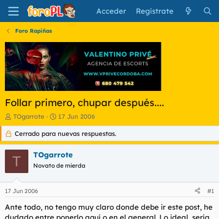
Acceder
Regístrate
Foro Rapiñas
Follar primero, chupar después....
I
F
TOgarrote
17 Jun 2006
n
e
Cerrado para nuevas respuestas.
i
c
c
h
i
a
TOgarrote
T
a
d
Novato de mierda
d
e
o
i
r
n
17 Jun 2006
#1
d
i
e
c
Ante todo, no tengo muy claro donde debe ir este post, he
l
i
dudado entre ponerlo aquí o en el general. Lo ideal, sería