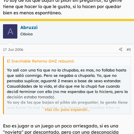
Yo soy de los que bajan al pilón sin preguntar, la gente
tiene que hacer lo que le gusta, si lo hacen por quedar
bien es menos espontáneo.
Abruzzi
A
Clásico
17 Jun 2006
#5
El Inevitable Retorno GHZ rebuznó:
Yo sali con una tia que no la chupaba, es mas, no follaba hasta
que salió conmigo. Pero se negaba a chuparla. Yo, que no
pensaba suplicar, aguanté 2 meses a base de sexo estandar.
Casualidades de la vida, el dia que me la chupó fue cuando
decidí terminar con ella (no me esperaba que lo hiciera, pero la
decisión estaba tomada).
Yo soy de los que bajan al pilón sin preguntar, la gente tiene
que hacer lo que le gusta, si lo hacen por quedar bien es
Haz clic para expandir...
menos espontáneo.
Eso es jugar a un juego un poco arriesgado, si es una
"novieta" por descontado, pero con una desconocida