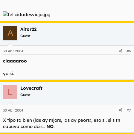
Aitor22
A
Guest
30 Abr 2004
#6
claaaaroo
yo si.
Lovecraft
L
Guest
30 Abr 2004
#7
X tipo ta bien (las ay mjors, las ay peors), eso si, si s tn
capuya como dcis...
NO
.