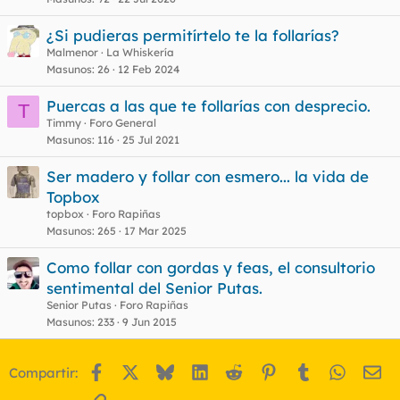
¿Si pudieras permitírtelo te la follarías?
Malmenor
La Whiskería
Masunos
26
12 Feb 2024
Puercas a las que te follarías con desprecio.
T
Timmy
Foro General
Masunos
116
25 Jul 2021
Ser madero y follar con esmero... la vida de
Topbox
topbox
Foro Rapiñas
Masunos
265
17 Mar 2025
Como follar con gordas y feas, el consultorio
sentimental del Senior Putas.
Senior Putas
Foro Rapiñas
Masunos
233
9 Jun 2015
Facebook
X
Bluesky
LinkedIn
Reddit
Pinterest
Tumblr
WhatsA
Em
Compartir: