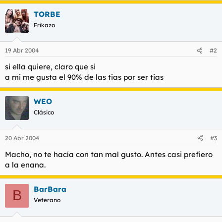
t
o
e
TORBE
m
Frikazo
a
19 Abr 2004
#2
si ella quiere, claro que si
a mi me gusta el 90% de las tias por ser tias
WEO
Clásico
20 Abr 2004
#3
Macho, no te hacía con tan mal gusto. Antes casi prefiero
a la enana.
BarBara
B
Veterano