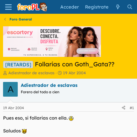
Acceder
Regístrate
Foro General
Follarías con Goth_Gata??
[RETARDS]
I
F
Adiestrador de esclavas
19 Abr 2004
n
e
i
c
Adiestrador de esclavas
A
c
h
Forero del todo a cien
i
a
a
d
d
e
19 Abr 2004
#1
o
i
r
n
Pues eso, si follarias con ella.
d
i
e
c
Saludos
l
i