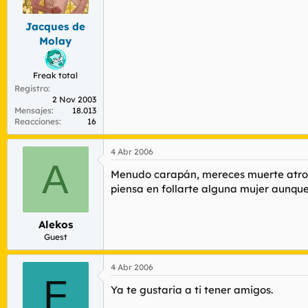
Jacques de
Molay
Freak total
Registro
2 Nov 2003
Mensajes
18.013
Reacciones
16
4 Abr 2006
A
Menudo carapán, mereces muerte atroz 
piensa en follarte alguna mujer aunqu
Alekos
Guest
4 Abr 2006
F
Ya te gustaria a ti tener amigos.