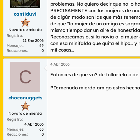
r
n
problemas. No quiero decir que no lo ha
d
i
PRECISAMENTE con las mujeres de nues
cantiduvi
e
c
de algún modo son las que más tenemos 
l
i
de que "la mujer de un amigo es sagrad
t
o
Novato de mierda
mismo tiempo dar un aire de honestida
e
Registro
m
Reconozcámoslo, si la novia o la mujer 
11 Ene 2006
a
con esa minifalda que quita el hipo...
Mensajes
69
mil cosas...
Reacciones
0
4 Abr 2006
C
Entonces de que va? de follartela o de
PD: menudo mierda amigo estas hecho 
choconuggets
Novato de mierda
Registro
4 Abr 2006
Mensajes
65
Reacciones
0