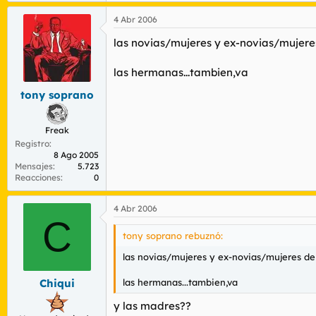
4 Abr 2006
las novias/mujeres y ex-novias/mujer
las hermanas...tambien,va
tony soprano
Freak
Registro
8 Ago 2005
Mensajes
5.723
Reacciones
0
4 Abr 2006
C
tony soprano rebuznó:
las novias/mujeres y ex-novias/mujeres d
las hermanas...tambien,va
Chiqui
y las madres??