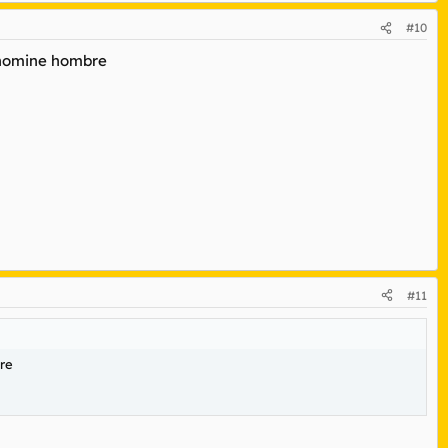
#10
enomine hombre
#11
re