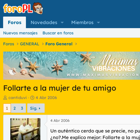
Foros
Novedades
Miembros
Nuevos mensajes
Buscar en foros
Foros
GENERAL
Foro General
Follarte a la mujer de tu amigo
I
F
cantiduvi
4 Abr 2006
n
e
1
2
3
Sig.
i
c
c
h
i
a
4 Abr 2006
a
d
Un auténtico cerdo que se precie, no 
d
e
o
i
¿no?.Me explico mejor: Follarte a la 