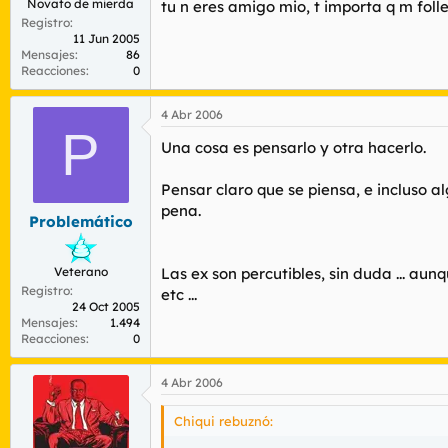
Novato de mierda
tu n eres amigo mio, t importa q m fo
Registro
11 Jun 2005
Mensajes
86
Reacciones
0
4 Abr 2006
P
Una cosa es pensarlo y otra hacerlo.
Pensar claro que se piensa, e incluso 
pena.
Problemático
Veterano
Las ex son percutibles, sin duda ... au
Registro
etc ...
24 Oct 2005
Mensajes
1.494
Reacciones
0
4 Abr 2006
Chiqui rebuznó: