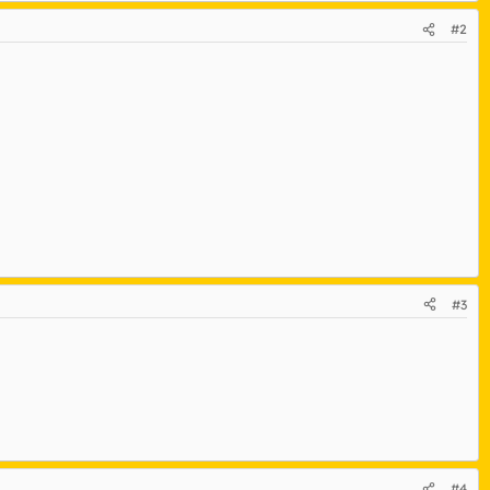
#2
#3
#4