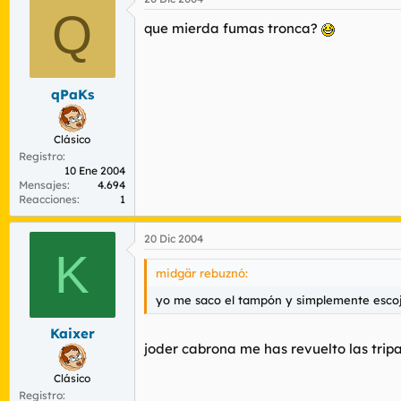
Q
que mierda fumas tronca?
qPaKs
Clásico
Registro
10 Ene 2004
Mensajes
4.694
Reacciones
1
20 Dic 2004
K
midgär rebuznó:
yo me saco el tampón y simplemente escoj
Kaixer
joder cabrona me has revuelto las tripa
Clásico
Registro