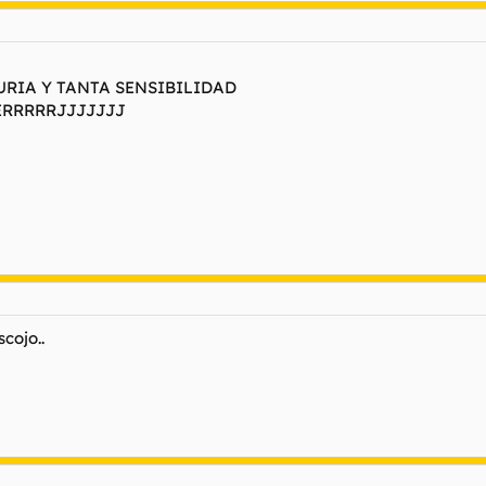
URIA Y TANTA SENSIBILIDAD
RRRRRJJJJJJJ
cojo..