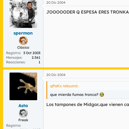
20 Dic 2004
JOOOOODER Q ESPESA ERES TRONKA
sperman
Clásico
Registro
3 Oct 2003
Mensajes
2.561
Reacciones
1
20 Dic 2004
qPaKs rebuznó:
que mierda fumas tronca?
Los tampones de Midgar..que vienen ca
Asta
Freak
Registro