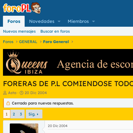
Foros
Novedades
Miembros
Nuevos mensajes
Buscar en foros
Foros
GENERAL
Foro General
FORERAS DE P.L COMIENDOSE TOD
I
F
Asta
20 Dic 2004
n
e
i
Cerrado para nuevas respuestas.
c
c
h
i
a
1
2
3
Sig.
a
d
d
e
20 Dic 2004
o
i