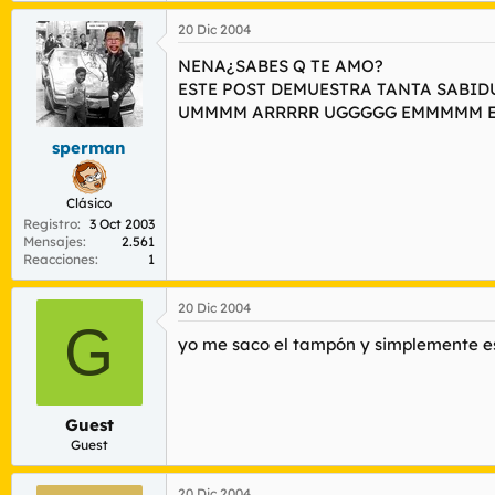
20 Dic 2004
NENA¿SABES Q TE AMO?
ESTE POST DEMUESTRA TANTA SABID
UMMMM ARRRRR UGGGGG EMMMMM E
sperman
Clásico
Registro
3 Oct 2003
Mensajes
2.561
Reacciones
1
20 Dic 2004
G
yo me saco el tampón y simplemente es
Guest
Guest
20 Dic 2004