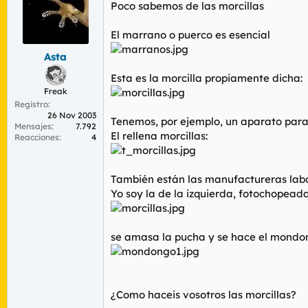
r
n
Poco sabemos de las morcillas
d
i
e
c
El marrano o puerco es esencial
l
i
t
o
Asta
e
Esta es la morcilla propiamente dicha:
m
Freak
a
Registro
26 Nov 2003
Tenemos, por ejemplo, un aparato para 
Mensajes
7.792
El rellena morcillas:
Reacciones
4
También están las manufactureras labo
Yo soy la de la izquierda, fotochopead
se amasa la pucha y se hace el mondo
¿Como haceis vosotros las morcillas?