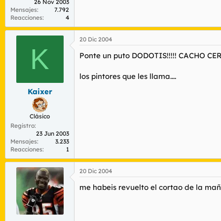
26 Nov 2003
Mensajes
7.792
Reacciones
4
20 Dic 2004
K
Ponte un puto DODOTIS!!!!! CACHO CERD
los pintores que les llama....
Kaixer
Clásico
Registro
23 Jun 2003
Mensajes
3.233
Reacciones
1
20 Dic 2004
me habeis revuelto el cortao de la ma