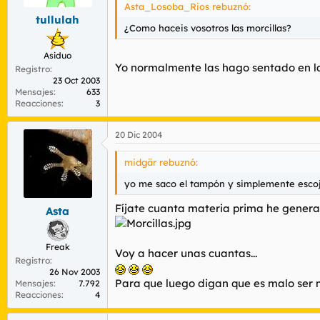
Asta_Losoba_Rios rebuznó:
tullulah
¿Como haceis vosotros las morcillas?
Asiduo
Yo normalmente las hago sentado en l
Registro
23 Oct 2003
Mensajes
633
Reacciones
3
20 Dic 2004
midgär rebuznó:
yo me saco el tampón y simplemente escoj
Fíjate cuanta materia prima he generad
Asta
Freak
Voy a hacer unas cuantas...
Registro
26 Nov 2003
Para que luego digan que es malo ser mu
Mensajes
7.792
Reacciones
4