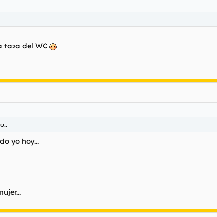
a taza del WC
o..
o yo hoy...
jer...