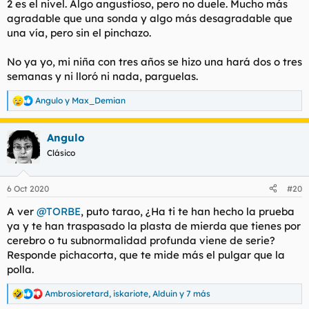
2 es el nivel. Algo angustioso, pero no duele. Mucho más
agradable que una sonda y algo más desagradable que
una vía, pero sin el pinchazo.
No ya yo, mi niña con tres años se hizo una hará dos o tres
semanas y ni lloró ni nada, parguelas.
Angulo
y
Max_Demian
R
e
a
Angulo
c
c
Clásico
i
o
n
6 Oct 2020
#20
e
s
A ver
@TORBE
, puto tarao, ¿Ha ti te han hecho la prueba
:
ya y te han traspasado la plasta de mierda que tienes por
cerebro o tu subnormalidad profunda viene de serie?
Responde pichacorta, que te mide más el pulgar que la
polla.
Ambrosioretard
,
iskariote
,
Alduin
y 7 más
R
e