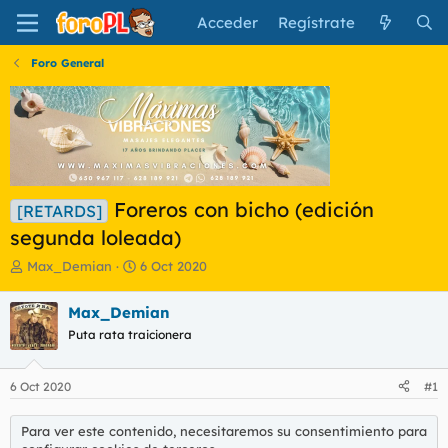
Acceder
Regístrate
Foro General
Foreros con bicho (edición
[RETARDS]
segunda loleada)
I
F
Max_Demian
6 Oct 2020
n
e
i
c
Max_Demian
c
h
Puta rata traicionera
i
a
a
d
d
e
6 Oct 2020
#1
o
i
r
n
d
i
Para ver este contenido, necesitaremos su consentimiento para
e
c