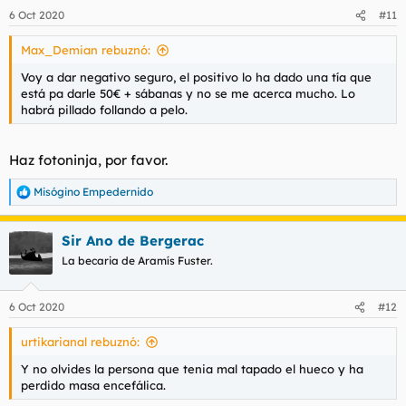
6 Oct 2020
#11
Max_Demian rebuznó:
Voy a dar negativo seguro, el positivo lo ha dado una tía que
está pa darle 50€ + sábanas y no se me acerca mucho. Lo
habrá pillado follando a pelo.
Haz fotoninja, por favor.
Misógino Empedernido
R
e
a
Sir Ano de Bergerac
c
c
La becaria de Aramís Fuster.
i
o
n
6 Oct 2020
#12
e
s
urtikarianal rebuznó:
:
Y no olvides la persona que tenia mal tapado el hueco y ha
perdido masa encefálica.