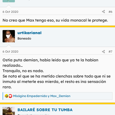
i
o
n
6 Oct 2020
#6
e
s
No creo que Max tengo eso, su vida monacal le protege.
:
urtikarianal
Baneado
6 Oct 2020
#7
Ostia puta demian, habia leido que ya te la habian
realizado...
Tranquilo, no es nada.
Se nota el que se ha metido clenchas sobre todo que ni se
inmuta al meterle esa mierda, el resto es ina sensación
rara.
Misógino Empedernido
y
Max_Demian
R
e
a
BAILARÉ SOBRE TU TUMBA
c
c