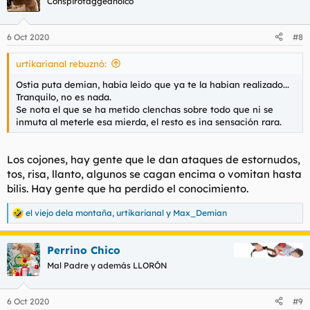
Conspirotaggeanoico
i
o
n
6 Oct 2020
#8
e
s
urtikarianal rebuznó:
:
Ostia puta demian, habia leido que ya te la habian realizado...
Tranquilo, no es nada.
Se nota el que se ha metido clenchas sobre todo que ni se
inmuta al meterle esa mierda, el resto es ina sensación rara.
Los cojones, hay gente que le dan ataques de estornudos,
tos, risa, llanto, algunos se cagan encima o vomitan hasta
bilis. Hay gente que ha perdido el conocimiento.
el viejo dela montaña
,
urtikarianal
y
Max_Demian
R
e
a
Perrino Chico
c
c
Mal Padre y además LLORÓN
i
o
n
6 Oct 2020
#9
e