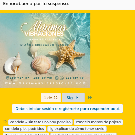
Enhorabuena por tu suspenso.
Último
1 de 22
Sig.
Debes iniciar sesión o registrarte para responder aquí.
E
candela = sin tetas no hay paraiso
candela manos de pajera
t
candela pies podridos
ilg explicando cómo tener covid
i