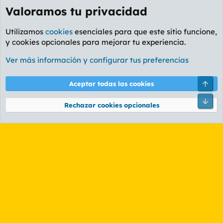
Valoramos tu privacidad
Utilizamos
cookies
esenciales para que este sitio funcione,
y cookies opcionales para mejorar tu experiencia.
Foro General
Ver más información y configurar tus preferencias
Cookies
PL OLDSTYLE AMARILLO
Cambiar fuente
Español (ES)
Arri
Aceptar todas las cookies
Contáctanos
Términos y reglas
Política de privacidad
Ayuda
R
Pie
S
Rechazar cookies opcionales
S
®
Community platform by XenForo
© 2010-2026 XenForo Ltd.