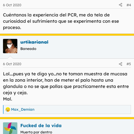
n
6 Oct 2020
#4
e
s
Cuéntanos la experiencia del PCR, me da tela de
:
curiosidad el sufrimiento que se experimenta con ese
proceso.
urtikarianal
Baneado
6 Oct 2020
#5
Lol....pues ya te digo yo...no te toman muestra de mucosa
en la zona interior, han de meter el palo hasta una
glandula o no se que pollas que practicamente esta entre
ceja y ceja.
Mal.
Max_Demian
R
e
a
Fucked de la vida
c
c
Muerto por dentro