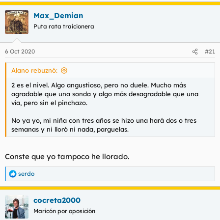
a
Max_Demian
c
c
Puta rata traicionera
i
o
n
6 Oct 2020
#21
e
s
Alano rebuznó:
:
2 es el nivel. Algo angustioso, pero no duele. Mucho más
agradable que una sonda y algo más desagradable que una
vía, pero sin el pinchazo.
No ya yo, mi niña con tres años se hizo una hará dos o tres
semanas y ni lloró ni nada, parguelas.
Conste que yo tampoco he llorado.
serdo
R
e
a
cocreta2000
c
c
Maricón por oposición
i