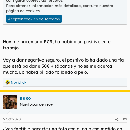
configurar cookies de terceros.
l
i
Para obtener información más detallada, consulte nuestra
t
o
página de cookies
.
e
Aceptar cookies de terceros
m
a
Hoy me hacen una PCR, ha habido un positivo en el
trabajo.
Voy a dar negativo seguro, el positivo lo ha dado una tía
que está pa darle 50€ + sábanas y no se me acerca
mucho. Lo habrá pillado follando a pelo.
Novichok
R
e
a
naxo
c
c
Muerto por dentro+
i
o
n
6 Oct 2020
#2
e
s
¿Ves factible hacerte una foto con el palo ese metido en