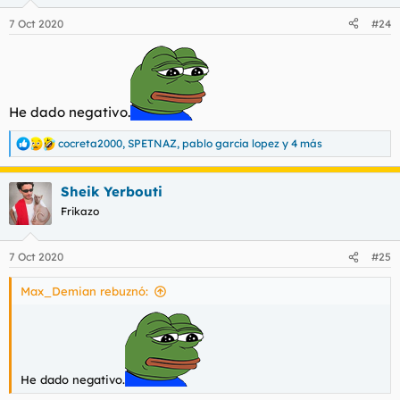
7 Oct 2020
#24
He dado negativo.
cocreta2000
,
SPETNAZ
,
pablo garcia lopez
y 4 más
R
e
a
Sheik Yerbouti
c
c
Frikazo
i
o
n
7 Oct 2020
#25
e
s
Max_Demian rebuznó:
:
He dado negativo.