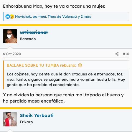
s
Enhorabuena Max, hoy te va a tocar una mujer.
:
Novichok
,
pai-mei
,
Theo de Valencia
y 2 más
R
e
a
urtikarianal
c
c
Baneado
i
o
n
6 Oct 2020
#10
e
s
BAILARE SOBRE TU TUMBA rebuznó:
:
Los cojones, hay gente que le dan ataques de estornudos, tos,
risa, llanto, algunos se cagan encima o vomitan hasta bilis. Hay
gente que ha perdido el conocimiento.
Y no olvides la persona que tenia mal tapado el hueco y
ha perdido masa encefálica.
Sheik Yerbouti
Frikazo