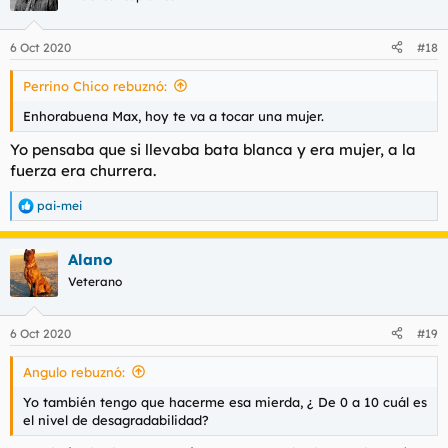
i
o
n
6 Oct 2020
#18
e
s
Perrino Chico rebuznó:
:
Enhorabuena Max, hoy te va a tocar una mujer.
Yo pensaba que si llevaba bata blanca y era mujer, a la
fuerza era churrera.
pai-mei
R
e
a
Alano
c
c
Veterano
i
o
n
6 Oct 2020
#19
e
s
Angulo rebuznó:
:
Yo también tengo que hacerme esa mierda, ¿ De 0 a 10 cuál es
el nivel de desagradabilidad?