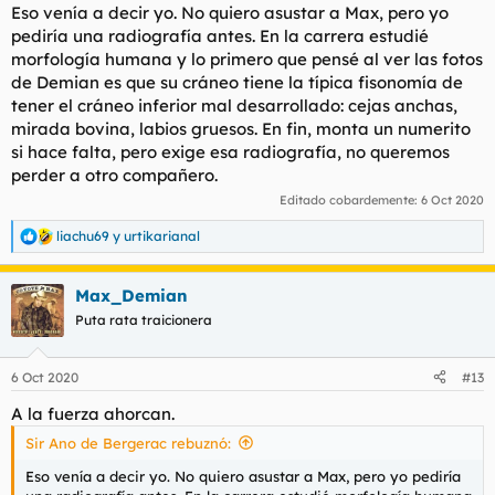
Eso venía a decir yo. No quiero asustar a Max, pero yo
pediría una radiografía antes. En la carrera estudié
morfología humana y lo primero que pensé al ver las fotos
de Demian es que su cráneo tiene la típica fisonomía de
tener el cráneo inferior mal desarrollado: cejas anchas,
mirada bovina, labios gruesos. En fin, monta un numerito
si hace falta, pero exige esa radiografía, no queremos
perder a otro compañero.
Editado cobardemente:
6 Oct 2020
liachu69
y
urtikarianal
R
e
a
Max_Demian
c
c
Puta rata traicionera
i
o
n
6 Oct 2020
#13
e
s
A la fuerza ahorcan.
:
Sir Ano de Bergerac rebuznó:
Eso venía a decir yo. No quiero asustar a Max, pero yo pediría