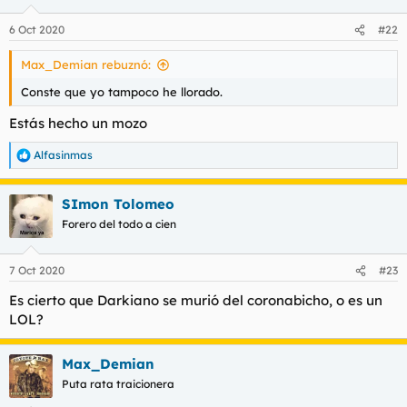
o
n
6 Oct 2020
#22
e
s
Max_Demian rebuznó:
:
Conste que yo tampoco he llorado.
Estás hecho un mozo
Alfasinmas
R
e
a
SImon Tolomeo
c
c
Forero del todo a cien
i
o
n
7 Oct 2020
#23
e
s
Es cierto que Darkiano se murió del coronabicho, o es un
:
LOL?
Max_Demian
Puta rata traicionera