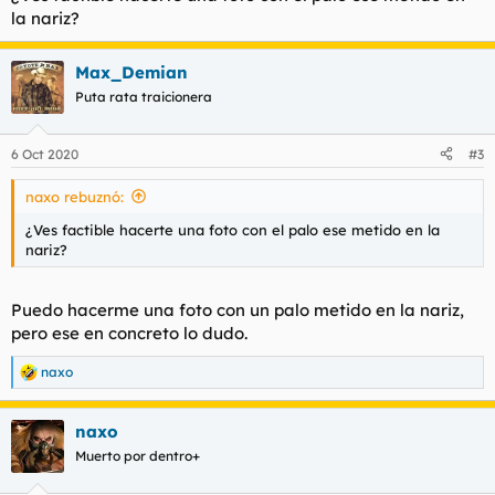
:
la nariz?
Max_Demian
Puta rata traicionera
6 Oct 2020
#3
naxo rebuznó:
¿Ves factible hacerte una foto con el palo ese metido en la
nariz?
Puedo hacerme una foto con un palo metido en la nariz,
pero ese en concreto lo dudo.
naxo
R
e
a
naxo
c
c
Muerto por dentro+
i
o