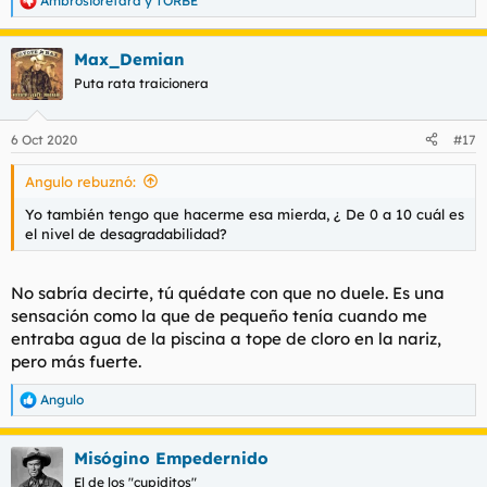
Ambrosioretard
y
TORBE
R
e
a
Max_Demian
c
c
Puta rata traicionera
i
o
n
6 Oct 2020
#17
e
s
Angulo rebuznó:
:
Yo también tengo que hacerme esa mierda, ¿ De 0 a 10 cuál es
el nivel de desagradabilidad?
No sabría decirte, tú quédate con que no duele. Es una
sensación como la que de pequeño tenía cuando me
entraba agua de la piscina a tope de cloro en la nariz,
pero más fuerte.
Angulo
R
e
a
Misógino Empedernido
c
c
El de los "cupiditos"