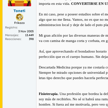
r
n
importa en esta vida.
CONVERTIRSE EN U
d
i
Toneti
e
c
En mi caso, pese a poseer estudios sobre el 
l
i
t
o
algo que no me llena. Vamos, no es que no m
Frikazo
e
administracion local y deje de lado el puto pl
Registro
m
3 Nov 2005
a
Mensajes
13.449
Mi gran afición por las diversas maneras de m
Reacciones
398
va con camisa de manga corta y corbata, en g
Así, que aprovechando el bondadoso horario l
perfección que es el cuerpo humano. Sin dejar 
Descartada Medicina porque ya me costaría co
Siempre he mirado opciones de universidad pú
letas tipo derecho que puedes hacerla perfecta
Fisioterapia.
Una profesión que bordea la del
soy más de recibirlos. No sé si habrá una rama
hombre. Si fuera así me motivaría, pero veo 