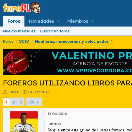
Foros
Novedades
Miembros
Nuevos mensajes
Buscar en foros
Foros
OCIO
Manfloros, mancuernas y velocípedos
FOREROS UTILIZANDO LIBROS PAR
I
F
Toneti
14 Oct 2016
n
e
1
2
3
Sig.
i
c
c
h
i
a
14 Oct 2016
a
d
d
e
H
ola amics,
o
i
Sé que entre este grupo de ilustres foreros, t