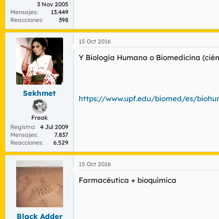
3 Nov 2005
Mensajes
13.449
Reacciones
398
15 Oct 2016
Y Biología Humana o Biomedicina (cièn
Sekhmet
https://www.upf.edu/biomed/es/biohu
Freak
Registro
4 Jul 2009
Mensajes
7.837
Reacciones
6.529
15 Oct 2016
Farmacéutica + bioquímica
Black Adder