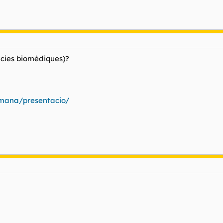
cies biomèdiques)?
mana/presentacio/