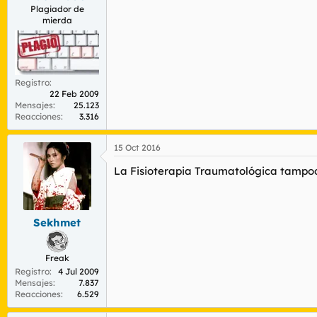
Plagiador de
mierda
Registro
22 Feb 2009
Mensajes
25.123
Reacciones
3.316
15 Oct 2016
La Fisioterapia Traumatológica tampoc
Sekhmet
Freak
Registro
4 Jul 2009
Mensajes
7.837
Reacciones
6.529