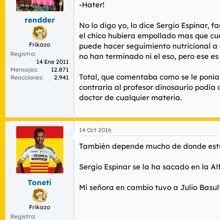
-Hater!
rendder
No lo digo yo, lo dice Sergio Espinar, 
el chico hubiera empollado mas que cua
Frikazo
puede hacer seguimiento nutricional a
Registro
no han terminado ni el eso, pero ese es
14 Ene 2011
Mensajes
12.871
Total, que comentaba como se le ponía 
Reacciones
2.941
contraria al profesor dinosaurio podía 
doctor de cualquier materia.
14 Oct 2016
También depende mucho de donde estu
Sergio Espinar se la ha sacado en la A
Toneti
Mi señora en cambio tuvo a Julio Basult
Frikazo
Registro