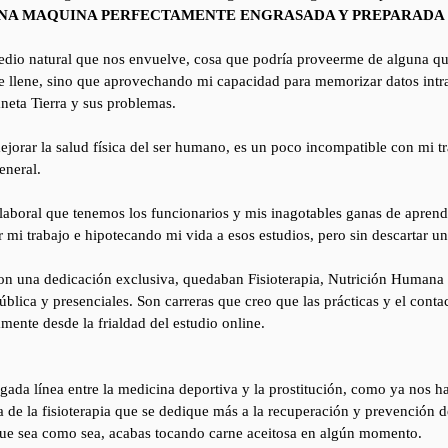
NA MAQUINA PERFECTAMENTE ENGRASADA Y PREPARADA 
medio natural que nos envuelve, cosa que podría proveerme de alguna qu
e llene, sino que aprovechando mi capacidad para memorizar datos intr
aneta Tierra y sus problemas.
ejorar la salud física del ser humano, es un poco incompatible con mi tr
eneral.
aboral que tenemos los funcionarios y mis inagotables ganas de aprende
mi trabajo e hipotecando mi vida a esos estudios, pero sin descartar una
n una dedicación exclusiva, quedaban Fisioterapia, Nutrición Humana y
blica y presenciales. Son carreras que creo que las prácticas y el con
mente desde la frialdad del estudio online.
gada línea entre la medicina deportiva y la prostitución, como ya nos 
 de la fisioterapia que se dedique más a la recuperación y prevención de
que sea como sea, acabas tocando carne aceitosa en algún momento.