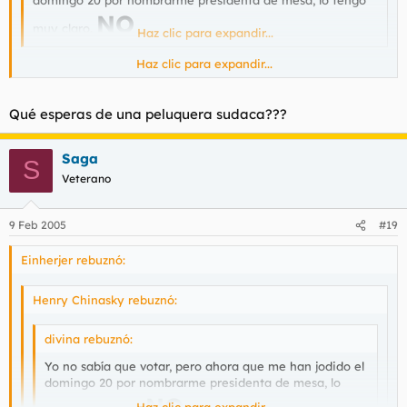
NO
muy claro.
Haz clic para expandir...
Haz clic para expandir...
Es muy triste que tú voto valga lo mismo que el mío
Qué esperas de una peluquera sudaca???
Saga
S
Veterano
9 Feb 2005
#19
Einherjer rebuznó:
Henry Chinasky rebuznó:
divina rebuznó:
Yo no sabía que votar, pero ahora que me han jodido el
domingo 20 por nombrarme presidenta de mesa, lo
NO