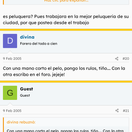
Haz clic para expandir...
tengo muy claro.
Haz clic para expandir...
Haz clic para expandir...
es peluquera? Pues trabajara en la mejor peluqueria de su
Es muy triste que tú voto valga lo mismo que el mío
ciudad, por que postea desde el trabajo
Qué esperas de una peluquera sudaca???
divina
D
Forero del todo a cien
9 Feb 2005
#20
Con una mano corto el pelo, pongo los rulos, tiño.... Con la
otra escribo en el foro. jejeje!
Guest
G
Guest
9 Feb 2005
#21
divina rebuznó:
Con una mano corto el pelo, pongo los rulos, tiño.... Con la otra