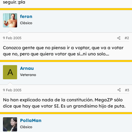
seguir. :pla
t
o
e
m
feron
a
Clásico
9 Feb 2005
#2
Conozco gente que no piensa ir a voptar, que va a votar
que no, pero que quiera votar que si...ni uno solo....
Arnau
A
Veterano
9 Feb 2005
#3
No han explicado nada de la constitución. MegaZP sólo
dice que hay que votar SI. Es un grandisimo hijo de puta.
PollaMan
Clásico