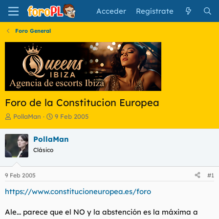
Acceder
Regístrate
Foro General
Foro de la Constitucion Europea
I
F
PollaMan
9 Feb 2005
n
e
i
c
PollaMan
c
h
Clásico
i
a
a
d
d
e
9 Feb 2005
#1
o
i
r
n
https://www.constitucioneuropea.es/foro
d
i
e
c
Ale... parece que el NO y la abstención es la máxima a
l
i