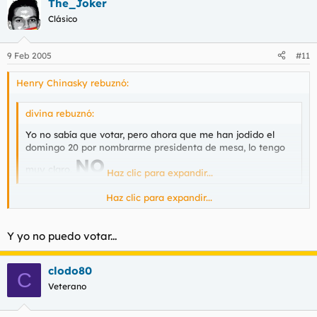
The_Joker
Clásico
9 Feb 2005
#11
Henry Chinasky rebuznó:
divina rebuznó:
Yo no sabía que votar, pero ahora que me han jodido el
domingo 20 por nombrarme presidenta de mesa, lo tengo
NO
muy claro.
Haz clic para expandir...
Haz clic para expandir...
Es muy triste que tú voto valga lo mismo que el mío
Y yo no puedo votar...
clodo80
C
Veterano