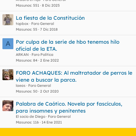
r
Masunos
551
8 Dic 2025
La fiesta de la Constitución
topbox
Foro General
o
Masunos
55
7 Dic 2018
Por culpa de la serie de hbo tenemos hilo
A
oficial de la ETA.
ARKAN
Foro Política
Masunos
84
2 Ene 2022
FORO ACHAQUES: Al maltratador de perros le
viene a buscar la parca.
laeas
Foro General
Masunos
50
2 Oct 2020
Palabra de Caótico. Novela por fascículos,
para insomnes y penitentes
El socio de Diego
Foro General
Masunos
116
14 Ene 2021