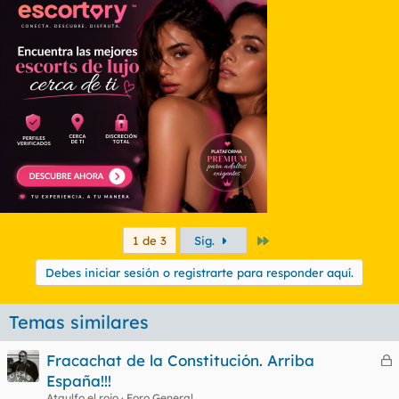
Que asco.
Último
1 de 3
Sig.
Debes iniciar sesión o registrarte para responder aquí.
Temas similares
Fracachat de la Constitución. Arriba
e
España!!!
r
Ataulfo el rojo
Foro General