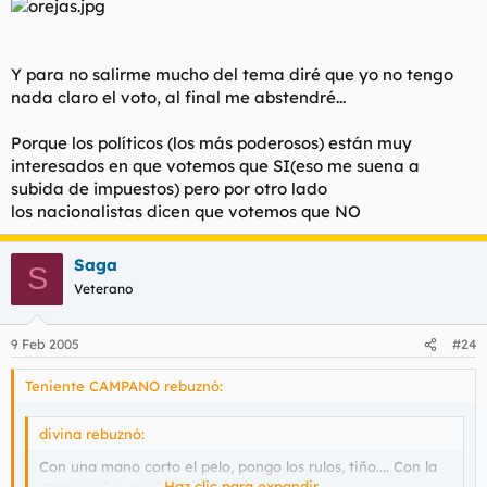
Y para no salirme mucho del tema diré que yo no tengo
nada claro el voto, al final me abstendré...
Porque los políticos (los más poderosos) están muy
interesados en que votemos que SI(eso me suena a
subida de impuestos) pero por otro lado
los nacionalistas dicen que votemos que NO
Saga
S
Veterano
9 Feb 2005
#24
Teniente CAMPANO rebuznó:
divina rebuznó:
Con una mano corto el pelo, pongo los rulos, tiño.... Con la
otra escribo en el foro. jejeje!
Haz clic para expandir...