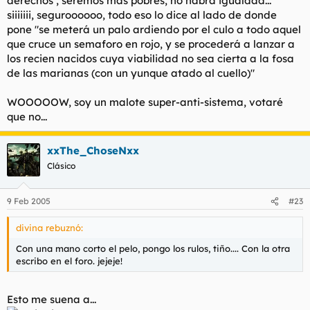
derechos , seremos mas pobres, no habrá igualdad..."
siiiiiii, seguroooooo, todo eso lo dice al lado de donde
pone "se meterá un palo ardiendo por el culo a todo aquel
que cruce un semaforo en rojo, y se procederá a lanzar a
los recien nacidos cuya viabilidad no sea cierta a la fosa
de las marianas (con un yunque atado al cuello)"
WOOOOOW, soy un malote super-anti-sistema, votaré
que no...
xxThe_ChoseNxx
Clásico
9 Feb 2005
#23
divina rebuznó:
Con una mano corto el pelo, pongo los rulos, tiño.... Con la otra
escribo en el foro. jejeje!
Esto me suena a...