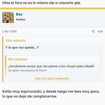
hilos el foro no es lo mismo ale a cascarla :pla
Bes
Asiduo
1 Abr 2005
#18
Silas rebuznó:
Y lo que nos queda.. :?
Bes rebuznó:
¿tendremos acaso que recuperar a los chupis para añadir
la salsa necesaria al foro?
Haz clic para expandir...
¿será necesario recurrir a malik el moro maño, a Borornia
la vaca frisona o a la perra de goth-gata para dar rienda
suelta a nuestras hijoputeces?
Estás muy equivocado, y desde luego me lees muy poco,
Tengo miedo....
Haz clic para expandir...
lo que no deja de complacerme.