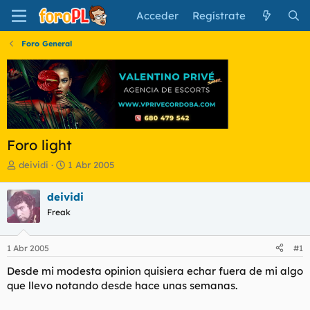
Acceder
Regístrate
Foro General
Foro light
I
F
deividi
1 Abr 2005
n
e
i
c
deividi
c
h
Freak
i
a
a
d
d
e
1 Abr 2005
#1
o
i
r
n
Desde mi modesta opinion quisiera echar fuera de mi algo
d
i
que llevo notando desde hace unas semanas.
e
c
l
i