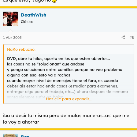
DeathWish
Clásico
1 Abr 2005
#8
NaKo rebuznó:
DVD, abre tu hilos, aporta en los que esten abiertos...
las cosas no se "solucionan" quejandose
y pongo solucionan entre comillas porque no veo problema
alguno con eso, esto va a rachas
cuando mayor nivel de mensajes tiene el foro, es cuando
deberiais estar haciendo cosas (estudiar para examenes,
entregar algo para el trabajo, etc...) ahora despues de semana
santa siempre sufre un bajon
Haz clic para expandir...
aunque para mi mejor, menos curro tenemos los moderadores
iba a decir lo mismo pero de malas maneras...así que me
lo voy a ahorrar
Bes