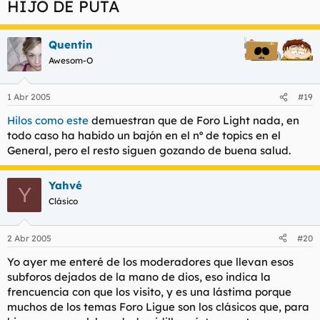
HIJO DE PUTA
A dia de hoy creo que no he visto un post tuyo que no lleve la
palabra chupi. Te estas encasillando pesado.
Quentin
Awesom-O
1 Abr 2005
#19
Hilos como este
demuestran que de Foro Light nada, en
todo caso ha habido un bajón en el nº de topics en el
General, pero el resto siguen gozando de buena salud.
Yahvé
Y
Clásico
2 Abr 2005
#20
Yo ayer me enteré de los moderadores que llevan esos
subforos dejados de la mano de dios, eso indica la
frencuencia con que los visito, y es una lástima porque
muchos de los temas Foro Ligue son los clásicos que, para