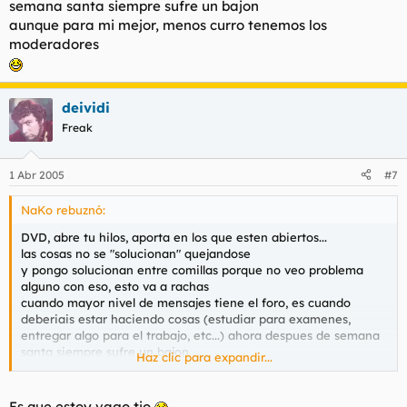
semana santa siempre sufre un bajon
aunque para mi mejor, menos curro tenemos los
moderadores
deividi
Freak
1 Abr 2005
#7
NaKo rebuznó:
DVD, abre tu hilos, aporta en los que esten abiertos...
las cosas no se "solucionan" quejandose
y pongo solucionan entre comillas porque no veo problema
alguno con eso, esto va a rachas
cuando mayor nivel de mensajes tiene el foro, es cuando
deberiais estar haciendo cosas (estudiar para examenes,
entregar algo para el trabajo, etc...) ahora despues de semana
santa siempre sufre un bajon
Haz clic para expandir...
aunque para mi mejor, menos curro tenemos los moderadores
Es que estoy vago tio