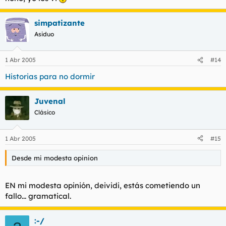
simpatizante
Asiduo
1 Abr 2005
#14
Historias para no dormir
Juvenal
Clásico
1 Abr 2005
#15
Desde mi modesta opinion
EN mi modesta opinión, deividi, estás cometiendo un
fallo... gramatical.
:-/