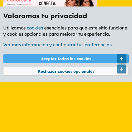
Valoramos tu privacidad
Utilizamos
cookies
esenciales para que este sitio funcione,
y cookies opcionales para mejorar tu experiencia.
Foro General
Ver más información y configurar tus preferencias
Cookies
PL OLDSTYLE AMARILLO
Cambiar fuente
Español (ES)
Arri
Aceptar todas las cookies
Contáctanos
Términos y reglas
Política de privacidad
Ayuda
R
Pie
S
Rechazar cookies opcionales
S
®
Community platform by XenForo
© 2010-2026 XenForo Ltd.