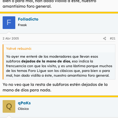
bien o para mal, han dado vidilla a éste, nuestro
amantísimo foro general.
Folladicto
F
Freak
2 Abr 2005
#21
Yahvé rebuznó:
Yo ayer me enteré de los moderadores que llevan esos
subforos
dejados de la mano de dios
, eso indica la
frencuencia con que los visito, y es una lástima porque muchos
de los temas Foro Ligue son los clásicos que, para bien o para
mal, han dado vidilla a éste, nuestro amantísimo foro general.
Yo no veo que la resta de subforos estén dejados de la
mano de dios para nada.
qPaKs
Q
Clásico