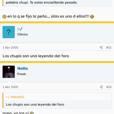
palabra chupi. Te estas encasillando pesado.
en lo q se fija la peña.... silas es uno d ellos!!!!
:-/
?
Clásico
1 Abr 2005
#12
Los chupis son una leyenda del foro
NaKo
Freak
1 Abr 2005
#13
:-/ rebuznó:
Los chupis son una leyenda del foro
nono, yo los vi