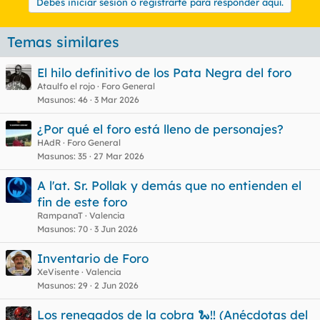
Debes iniciar sesión o registrarte para responder aquí.
Temas similares
El hilo definitivo de los Pata Negra del foro
Ataulfo el rojo
Foro General
Masunos
46
3 Mar 2026
¿Por qué el foro está lleno de personajes?
HAdR
Foro General
Masunos
35
27 Mar 2026
A l'at. Sr. Pollak y demás que no entienden el
fin de este foro
RampanaT
Valencia
Masunos
70
3 Jun 2026
Inventario de Foro
XeVisente
Valencia
Masunos
29
2 Jun 2026
Los renegados de la cobra 🐍!! (Anécdotas del