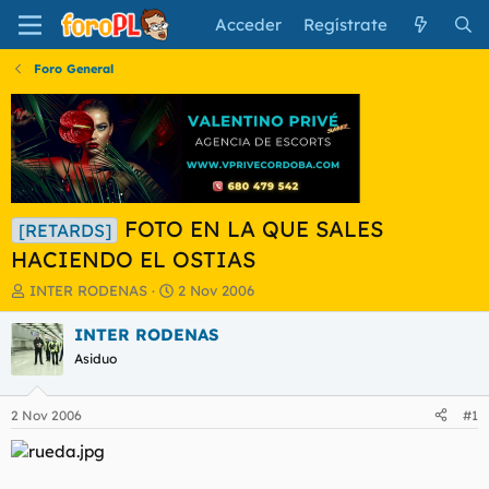
Acceder
Regístrate
Foro General
FOTO EN LA QUE SALES
[RETARDS]
HACIENDO EL OSTIAS
I
F
INTER RODENAS
2 Nov 2006
n
e
i
c
INTER RODENAS
c
h
Asiduo
i
a
a
d
d
e
2 Nov 2006
#1
o
i
r
n
d
i
e
c