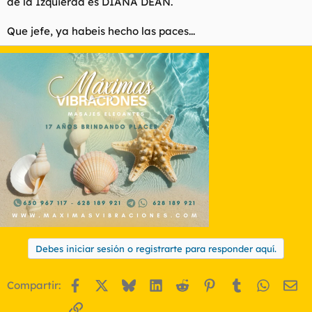
de la Izquierda es DIANA DEAN.
Que jefe, ya habeis hecho las paces...
Debes iniciar sesión o registrarte para responder aquí.
Facebook
X
Bluesky
LinkedIn
Reddit
Pinterest
Tumblr
WhatsA
Em
Compartir:
Enlace