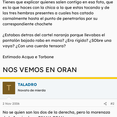
Tienes que explicar quienes salen contigo en esa foto, que
l
i
es lo que haces con la chica a la que estas tocando y de
t
o
las tres hembras presentes a cuales has catado
e
carnalmente hasta el punto de penetrarlas por su
m
a
correspondiente chochete
¿Estabas detras del cartel naranja porque llevabas el
pantalón bajado rabo en mano? ¿Era rigido? ¿SObre una
vaya? ¿Con una cuerda tensora?
Estimado Acqua e Torbone
NOS VEMOS EN ORAN
TALADRO
T
Novato de mierda
2 Nov 2006
#2
No se quien son las dos de la derecha, pero la morenaza