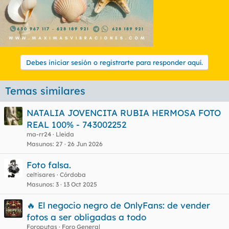
Debes iniciar sesión o registrarte para responder aquí.
Temas similares
NATALIA JOVENCITA RUBIA HERMOSA FOTO
REAL 100% - 743002252
ma-rr24
Lleida
Masunos
27
26 Jun 2026
Foto falsa.
celtisares
Córdoba
Masunos
3
13 Oct 2025
🔥 El negocio negro de OnlyFans: de vender
fotos a ser obligadas a todo
Foroputas
Foro General