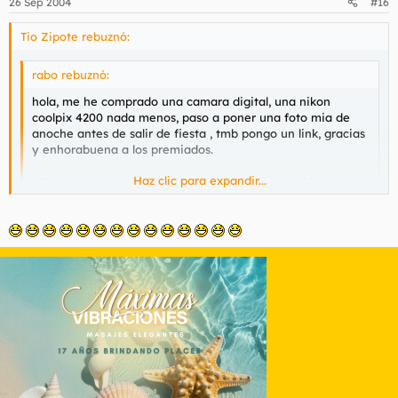
26 Sep 2004
#16
Tio Zipote rebuznó:
rabo rebuznó:
hola, me he comprado una camara digital, una nikon
coolpix 4200 nada menos, paso a poner una foto mia de
anoche antes de salir de fiesta , tmb pongo un link, gracias
y enhorabuena a los premiados.
Haz clic para expandir...
https://www.pias.com/videos/therealtuesdayweld-
bathtime.wmv
Haz clic para expandir...
Tu madre sale muy favorecida "felicidades"