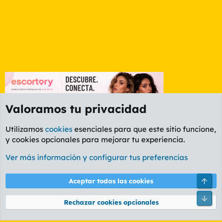
Valoramos tu privacidad
Utilizamos
cookies
esenciales para que este sitio funcione,
y cookies opcionales para mejorar tu experiencia.
Foro General
Ver más información y configurar tus preferencias
Cookies
PL OLDSTYLE AMARILLO
Cambiar fuente
Español (ES)
Arri
Aceptar todas las cookies
Contáctanos
Términos y reglas
Política de privacidad
Ayuda
R
Pie
S
Rechazar cookies opcionales
S
®
Community platform by XenForo
© 2010-2026 XenForo Ltd.