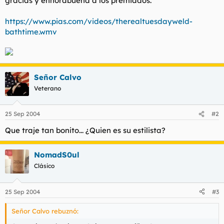
gracias y enhorabuena a los premiados.
t
o
e
https://www.pias.com/videos/therealtuesdayweld-
m
a
bathtime.wmv
Señor Calvo
Veterano
25 Sep 2004
#2
Que traje tan bonito... ¿Quien es su estilista?
NomadS0ul
Clásico
25 Sep 2004
#3
Señor Calvo rebuznó: