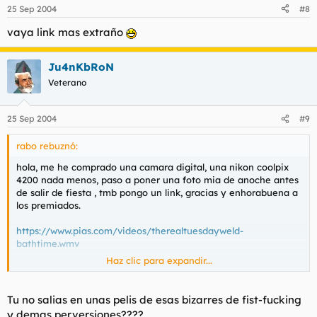
25 Sep 2004
#8
vaya link mas extraño
Ju4nKbRoN
Veterano
25 Sep 2004
#9
rabo rebuznó:
hola, me he comprado una camara digital, una nikon coolpix
4200 nada menos, paso a poner una foto mia de anoche antes
de salir de fiesta , tmb pongo un link, gracias y enhorabuena a
los premiados.
https://www.pias.com/videos/therealtuesdayweld-
bathtime.wmv
Haz clic para expandir...
Tu no salias en unas pelis de esas bizarres de fist-fucking
y demas perversiones????