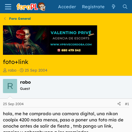
Acceder
Regístrate
Foro General
foto+link
I
F
rabo
25 Sep 2004
n
e
i
c
rabo
R
c
h
Guest
i
a
a
d
d
e
25 Sep 2004
#1
o
i
r
n
hola, me he comprado una camara digital, una nikon
d
i
coolpix 4200 nada menos, paso a poner una foto mia de
e
c
anoche antes de salir de fiesta , tmb pongo un link,
l
i