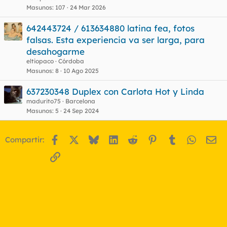
Masunos
107
24 Mar 2026
642443724 / 613634880 latina fea, fotos
falsas. Esta experiencia va ser larga, para
desahogarme
eltiopaco
Córdoba
Masunos
8
10 Ago 2025
637230348 Duplex con Carlota Hot y Linda
madurito75
Barcelona
Masunos
5
24 Sep 2024
Facebook
X
Bluesky
LinkedIn
Reddit
Pinterest
Tumblr
WhatsA
Em
Compartir:
Enlace