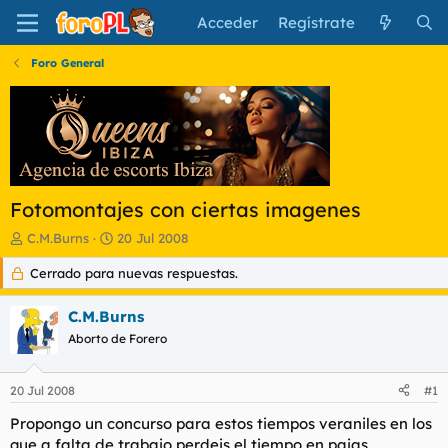
Acceder
Regístrate
Foro General
Fotomontajes con ciertas imagenes
I
F
C.M.Burns
20 Jul 2008
n
e
Cerrado para nuevas respuestas.
i
c
c
h
i
a
C.M.Burns
a
d
Aborto de Forero
d
e
o
i
r
n
20 Jul 2008
#1
d
i
e
c
Propongo un concurso para estos tiempos veraniles en los
l
i
que a falta de trabajo perdeis el tiempo en pajas.