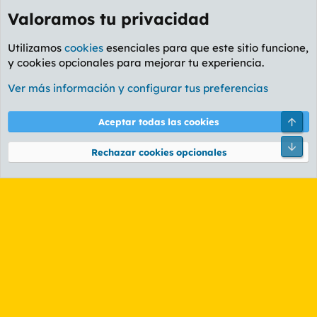
Valoramos tu privacidad
Utilizamos
cookies
esenciales para que este sitio funcione,
y cookies opcionales para mejorar tu experiencia.
Foro General
Ver más información y configurar tus preferencias
Cookies
PL OLDSTYLE AMARILLO
Cambiar fuente
Español (ES)
Arri
Aceptar todas las cookies
Contáctanos
Términos y reglas
Política de privacidad
Ayuda
R
Pie
S
Rechazar cookies opcionales
S
®
Community platform by XenForo
© 2010-2026 XenForo Ltd.