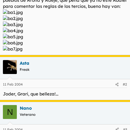
pueblos de Arona y Adeje, que pena que ya no esté Abdiel
t
o
para comentar las reglas de los tercios, bueno hay van:
e
m
a
Asta
Freak
11 Feb 2004
#2
Joder, Grari, que belleza!...
Nano
N
Veterano
11 Feb 2004
#3