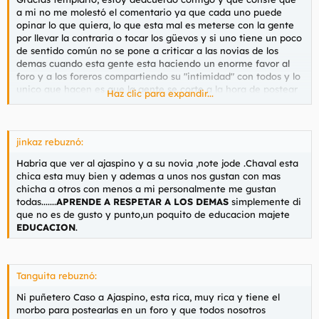
a mi no me molestó el comentario ya que cada uno puede
opinar lo que quiera, lo que esta mal es meterse con la gente
por llevar la contraria o tocar los güevos y si uno tiene un poco
de sentido común no se pone a criticar a las novias de los
demas cuando esta gente esta haciendo un enorme favor al
foro y a los foreros compartiendo su "intimidad" con todos y lo
unico que hacen es que la gente se corte a la hora de postear
Haz clic para expandir...
y yo estoy orgulloso de la gente que postea a su novia, sea
mas fea mas guapa mas gorda o mas flaca.
jinkaz rebuznó:
Habria que ver al ajaspino y a su novia ,note jode .Chaval esta
chica esta muy bien y ademas a unos nos gustan con mas
chicha a otros con menos a mi personalmente me gustan
todas.......
APRENDE A RESPETAR A LOS DEMAS
simplemente di
que no es de gusto y punto,un poquito de educacion majete
EDUCACION
.
Tanguita rebuznó:
Ni puñetero Caso a Ajaspino, esta rica, muy rica y tiene el
morbo para postearlas en un foro y que todos nosotros