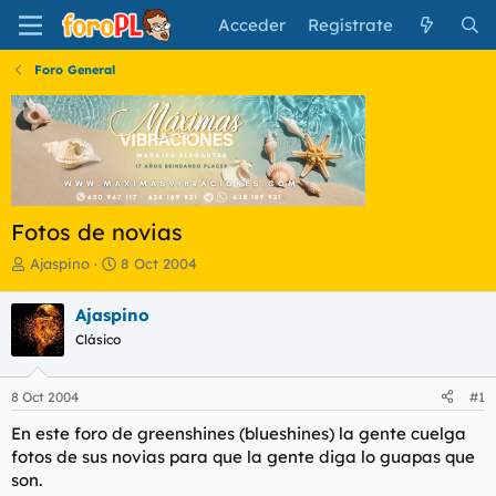
Acceder
Regístrate
Foro General
Fotos de novias
I
F
Ajaspino
8 Oct 2004
n
e
i
c
Ajaspino
c
h
Clásico
i
a
a
d
d
e
8 Oct 2004
#1
o
i
r
n
En este foro de greenshines (blueshines) la gente cuelga
d
i
fotos de sus novias para que la gente diga lo guapas que
e
c
son.
l
i