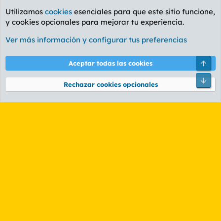
Utilizamos
cookies
esenciales para que este sitio funcione,
y cookies opcionales para mejorar tu experiencia.
Foro General
Ver más información y configurar tus preferencias
Cookies
PL OLDSTYLE AMARILLO
Cambiar fuente
Español (ES)
Arri
Aceptar todas las cookies
Contáctanos
Términos y reglas
Política de privacidad
Ayuda
R
Pie
S
Rechazar cookies opcionales
S
®
Community platform by XenForo
© 2010-2026 XenForo Ltd.