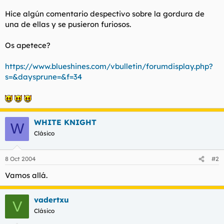
t
o
e
Hice algún comentario despectivo sobre la gordura de
m
una de ellas y se pusieron furiosos.
a
Os apetece?
https://www.blueshines.com/vbulletin/forumdisplay.php?
s=&daysprune=&f=34
WHITE KNIGHT
W
Clásico
8 Oct 2004
#2
Vamos allá.
vadertxu
V
Clásico