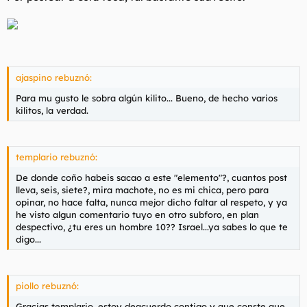
ajaspino rebuznó:
Para mu gusto le sobra algún kilito... Bueno, de hecho varios
kilitos, la verdad.
templario rebuznó:
De donde coño habeis sacao a este "elemento"?, cuantos post
lleva, seis, siete?, mira machote, no es mi chica, pero para
opinar, no hace falta, nunca mejor dicho faltar al respeto, y ya
he visto algun comentario tuyo en otro subforo, en plan
despectivo, ¿tu eres un hombre 10?? Israel...ya sabes lo que te
digo...
piollo rebuznó:
Gracias templario, estoy deacuerdo contigo y que conste que