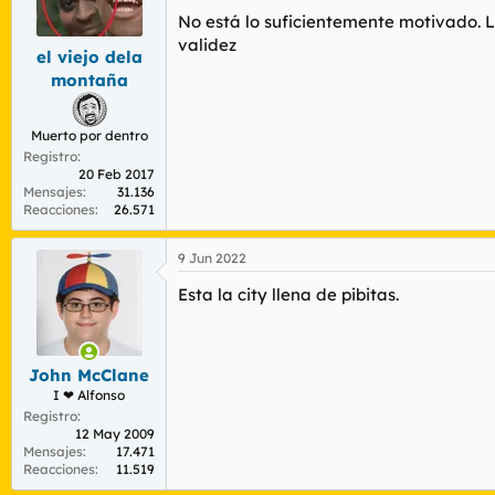
n
No está lo suficientemente motivado. L
e
validez
s
el viejo dela
:
montaña
Muerto por dentro
Registro
20 Feb 2017
Mensajes
31.136
Reacciones
26.571
9 Jun 2022
Esta la city llena de pibitas.
John McClane
I ❤ Alfonso
Registro
12 May 2009
Mensajes
17.471
Reacciones
11.519