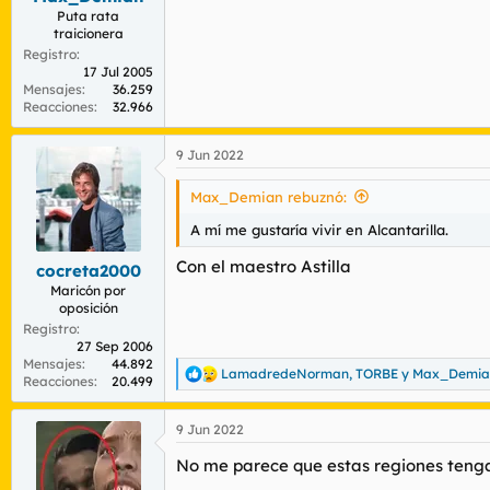
:
Puta rata
traicionera
Registro
17 Jul 2005
Mensajes
36.259
Reacciones
32.966
9 Jun 2022
Max_Demian rebuznó:
A mí me gustaría vivir en Alcantarilla.
Con el maestro Astilla
cocreta2000
Maricón por
oposición
Registro
27 Sep 2006
Mensajes
44.892
LamadredeNorman
,
TORBE
y
Max_Demia
R
Reacciones
20.499
e
a
9 Jun 2022
c
c
No me parece que estas regiones tengan
i
o