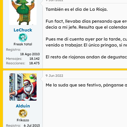
También es el día de La Rioja.
Fun fact, llevaba días pensando que er
decía a mi jefe. Resulta que el calenda
LeChuck
Pues me di cuenta ayer por la tarde, c
Freak total
venido a trabajar. El único pringao, si n
Registro
18 Ago 2010
El resto de riojanos andan de degustac
Mensajes
18.142
Reacciones
18.475
9 Jun 2022
Me la suda que sea festivo, pónganse a
Alduin
Frikazo
Registro
6 Jul 2013