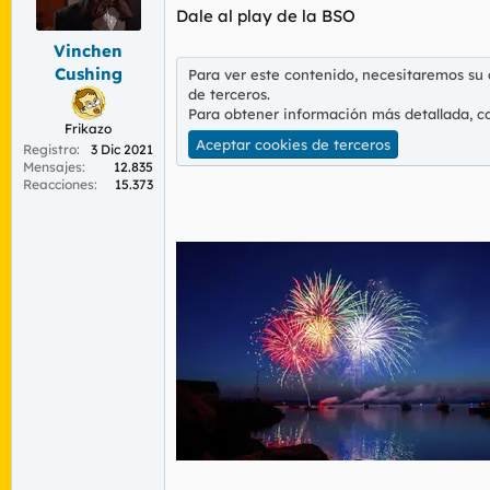
r
n
Dale al play de la BSO
d
i
e
c
Vinchen
l
i
Cushing
Para ver este contenido, necesitaremos su
t
o
de terceros.
e
Para obtener información más detallada, c
m
Frikazo
Aceptar cookies de terceros
a
Registro
3 Dic 2021
Mensajes
12.835
Reacciones
15.373