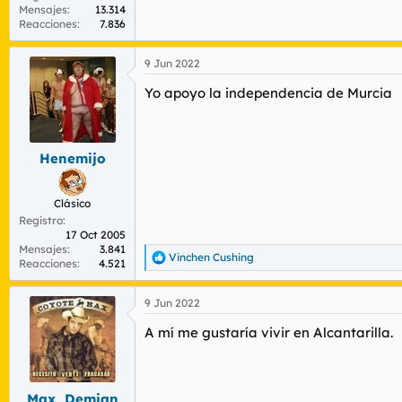
Mensajes
13.314
Reacciones
7.836
9 Jun 2022
Yo apoyo la independencia de Murcia
Henemijo
Clásico
Registro
17 Oct 2005
Mensajes
3.841
Vinchen Cushing
R
Reacciones
4.521
e
a
9 Jun 2022
c
c
A mí me gustaría vivir en Alcantarilla.
i
o
n
e
s
Max_Demian