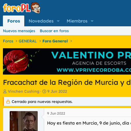
Foros
Novedades
Miembros
Nuevos mensajes
Buscar en foros
Foros
GENERAL
Foro General
Fracachat de la Región de Murcia y d
I
F
Vinchen Cushing
9 Jun 2022
n
e
i
Cerrado para nuevas respuestas.
c
c
h
i
a
9 Jun 2022
a
d
d
e
Hoy es fiesta en Murcia, 9 de junio, día
o
i