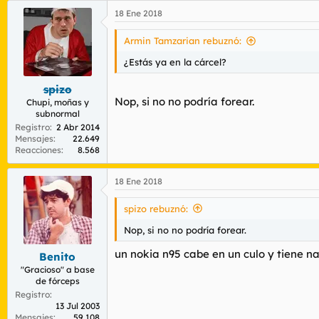
18 Ene 2018
Armin Tamzarian rebuznó:
¿Estás ya en la cárcel?
spizo
Nop, si no no podría forear.
Chupi, moñas y
subnormal
Registro
2 Abr 2014
Mensajes
22.649
Reacciones
8.568
18 Ene 2018
spizo rebuznó:
Nop, si no no podría forear.
un nokia n95 cabe en un culo y tiene n
Benito
"Gracioso" a base
de fórceps
Registro
13 Jul 2003
Mensajes
59.108