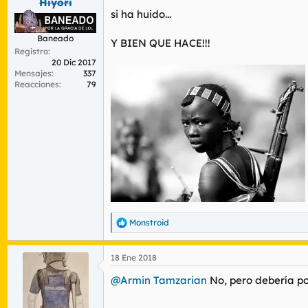
Hiyori
si ha huido...
Baneado
Y BIEN QUE HACE!!!
Registro
20 Dic 2017
Mensajes
337
Reacciones
79
Monstroid
R
e
a
18 Ene 2018
c
c
@Armin Tamzarian
No, pero debería po
i
o
n