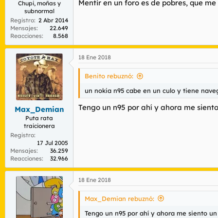
Mentir en un foro es de pobres, que me 
Chupi, moñas y
subnormal
Registro
2 Abr 2014
Mensajes
22.649
Reacciones
8.568
18 Ene 2018
Benito rebuznó:
un nokia n95 cabe en un culo y tiene nave
Tengo un n95 por ahí y ahora me sient
Max_Demian
Puta rata
traicionera
Registro
17 Jul 2005
Mensajes
36.259
Reacciones
32.966
18 Ene 2018
Max_Demian rebuznó:
Tengo un n95 por ahí y ahora me siento u