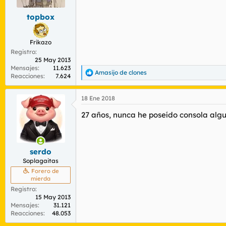
e
s
topbox
:
Frikazo
Registro
25 May 2013
Mensajes
11.623
Amasijo de clones
R
Reacciones
7.624
e
a
18 Ene 2018
c
c
27 años, nunca he poseído consola algu
i
o
n
e
s
serdo
:
Soplagaitas
Forero de
mierda
Registro
15 May 2013
Mensajes
31.121
Reacciones
48.053