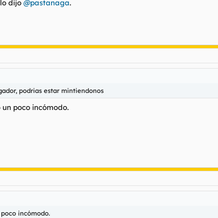
lo dijo
@pastanaga
.
gador, podrias estar mintiendonos
o un poco incómodo.
n poco incómodo.