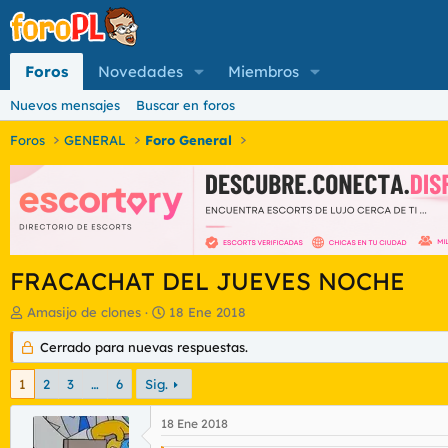
Foros
Novedades
Miembros
Nuevos mensajes
Buscar en foros
Foros
GENERAL
Foro General
FRACACHAT DEL JUEVES NOCHE
I
F
Amasijo de clones
18 Ene 2018
n
e
i
Cerrado para nuevas respuestas.
c
c
h
i
a
1
2
3
…
6
Sig.
a
d
d
e
18 Ene 2018
o
i