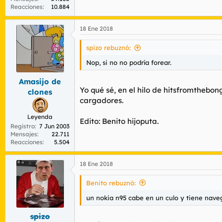
Reacciones
10.884
18 Ene 2018
spizo rebuznó:
Nop, si no no podría forear.
Amasijo de
Yo qué sé, en el hilo de hitsfromthebon
clones
cargadores.
Leyenda
Edito: Benito hijoputa.
Registro
7 Jun 2003
Mensajes
22.711
Reacciones
5.504
18 Ene 2018
Benito rebuznó:
un nokia n95 cabe en un culo y tiene nave
spizo