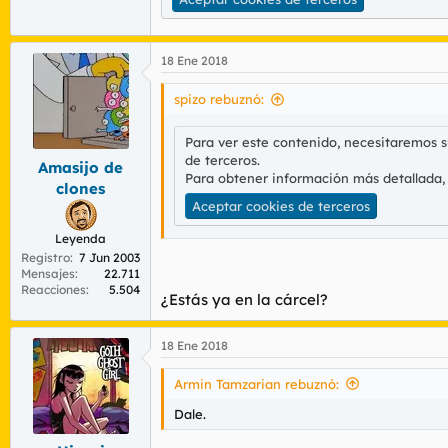
18 Ene 2018
spizo rebuznó:
Para ver este contenido, necesitaremos 
de terceros.
Amasijo de
Para obtener información más detallada,
clones
Aceptar cookies de terceros
Leyenda
Registro
7 Jun 2003
Mensajes
22.711
Reacciones
5.504
¿Estás ya en la cárcel?
18 Ene 2018
Armin Tamzarian rebuznó:
Dale.