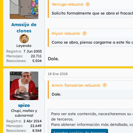
r
n
Verruga rebuznó:
d
i
e
c
Solicito formalmente que se abra el fracac
l
i
t
o
Amasijo de
e
clones
Hiyori rebuznó:
m
a
Como se abra, pienso cargarme a este tío 
Leyenda
Registro
7 Jun 2003
Mensajes
22.711
Dale.
Reacciones
5.504
18 Ene 2018
Armin Tamzarian rebuznó:
Dale.
spizo
Chupi, moñas y
Para ver este contenido, necesitaremos su
subnormal
de terceros.
Registro
2 Abr 2014
Para obtener información más detallada, c
Mensajes
22.649
Reacciones
8.568
Aceptar cookies de terceros