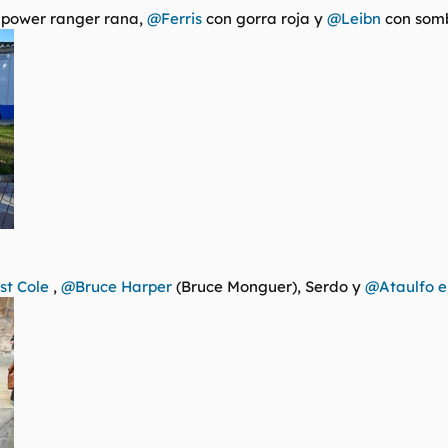
e power ranger rana,
@Ferris
con gorra roja y
@Leibn
con somb
t Cole
,
@Bruce Harper
(Bruce Monguer), Serdo y
@Ataulfo el