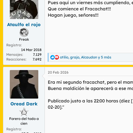
r
n
Pues aquí un viernes más cumpliendo, 
d
i
Que comience el Fracachat!!!
e
c
Hagan juego, señores!!!
l
i
t
o
Ataulfo el rojo
e
m
Freak
a
Registro
14 Mar 2018
Mensajes
7.129
otilio
,
grajo
,
Alcaudon
y 5 más
R
Reacciones
7.692
e
a
20 Feb 2026
c
c
Era mi segundo fracachat, pero el mam
i
o
Buena maldición le aparecerá a ese m
n
e
Publicado justo a las 22:00 horas (diez
s
Oread Dark
02-20]."
:
Forero del todo a
cien
Registro