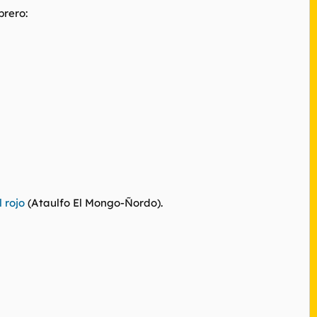
rero:
 rojo
(Ataulfo El Mongo-Ñordo).