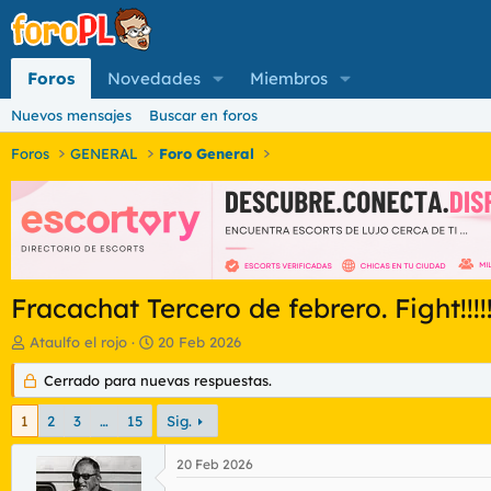
Foros
Novedades
Miembros
Nuevos mensajes
Buscar en foros
Foros
GENERAL
Foro General
Fracachat Tercero de febrero. Fight!!!!
I
F
Ataulfo el rojo
20 Feb 2026
n
e
i
Cerrado para nuevas respuestas.
c
c
h
i
a
1
2
3
…
15
Sig.
a
d
d
e
20 Feb 2026
o
i