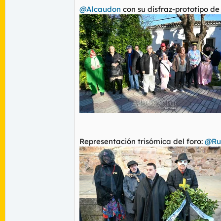
@Alcaudon
con su disfraz-prototipo d
Representación trisómica del foro:
@Rus