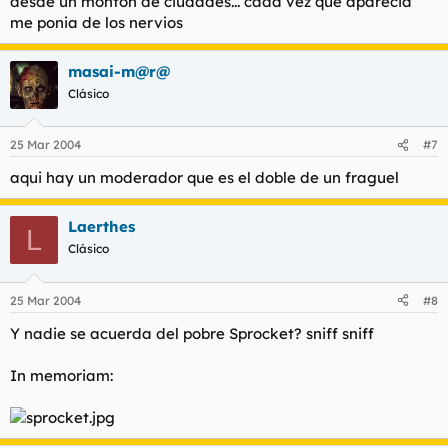
desde un monton de ciudades... cada vez que aparecia
me ponia de los nervios
masai-m@r@
Clásico
25 Mar 2004
#7
aqui hay un moderador que es el doble de un fraguel
Laerthes
L
Clásico
25 Mar 2004
#8
Y nadie se acuerda del pobre Sprocket? sniff sniff
In memoriam: