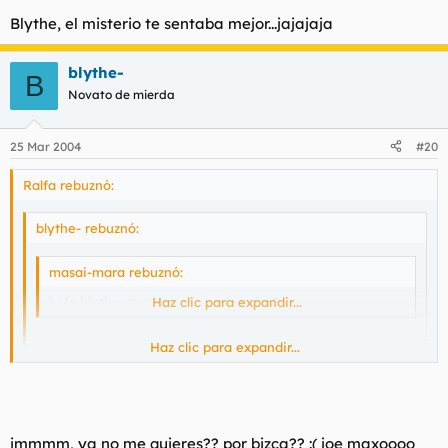
Blythe, el misterio te sentaba mejor...jajajaja
blythe-
B
Novato de mierda
25 Mar 2004
#20
Ralfa rebuznó:
blythe- rebuznó:
masai-mara rebuznó:
hola blythe, que te pasa en los ojos?
Haz clic para expandir...
Haz clic para expandir...
que soy bizca
Haz clic para expandir...
Blythe, el misterio te sentaba mejor...jajajaja
jmmmm, ya no me quieres?? por bizca?? :( joe maxoooo