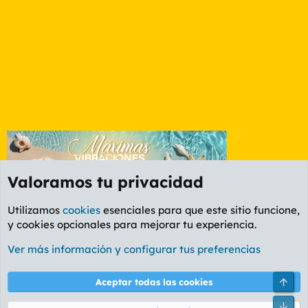
Valoramos tu privacidad
Utilizamos
cookies
esenciales para que este sitio funcione,
y cookies opcionales para mejorar tu experiencia.
Foro General
Ver más información y configurar tus preferencias
Cookies
PL OLDSTYLE AMARILLO
Cambiar fuente
Español (ES)
Arri
Aceptar todas las cookies
Contáctanos
Términos y reglas
Política de privacidad
Ayuda
R
Pie