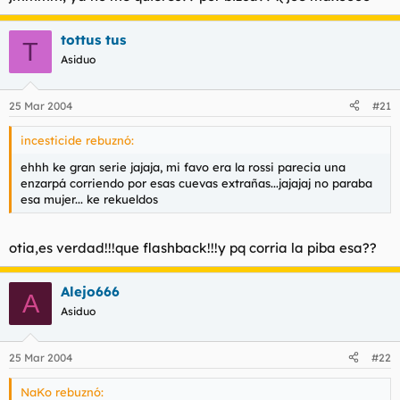
tottus tus
T
Asiduo
25 Mar 2004
#21
incesticide rebuznó:
ehhh ke gran serie jajaja, mi favo era la rossi parecia una
enzarpá corriendo por esas cuevas extrañas...jajajaj no paraba
esa mujer... ke rekueldos
otia,es verdad!!!que flashback!!!y pq corria la piba esa??
Alejo666
A
Asiduo
25 Mar 2004
#22
NaKo rebuznó: