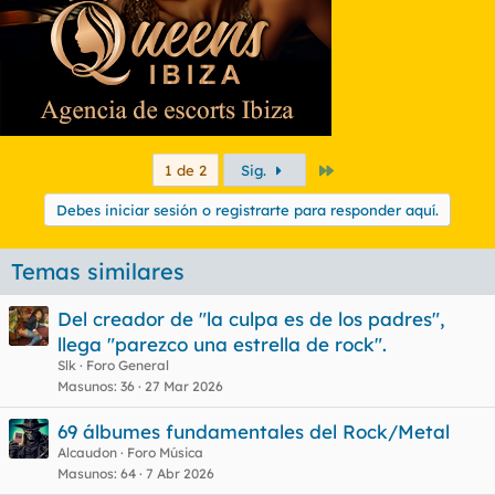
Último
1 de 2
Sig.
Debes iniciar sesión o registrarte para responder aquí.
Temas similares
Del creador de "la culpa es de los padres",
llega "parezco una estrella de rock".
Slk
Foro General
Masunos
36
27 Mar 2026
69 álbumes fundamentales del Rock/Metal
Alcaudon
Foro Música
Masunos
64
7 Abr 2026