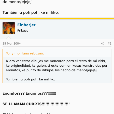
de menosjejejej
t
o
e
m
Tambien a poti poti, ke mitiko.
a
Einherjer
Frikazo
25 Mar 2004
#2
Tony montana rebuznó:
Kiero ver estos dibujos me marcaron para el resto de mi vida,
ke originalidad, ke guion, si eske comian kasas konstruidas por
enanitos, ke punto de dibujos, los hecho de menosjejejej
Tambien a poti poti, ke mitiko.
Enanitos??? Enanitos???!!!!!!!!
SE LLAMAN CURRIS!!!!!!!!!!!!!!!!!!!!!!