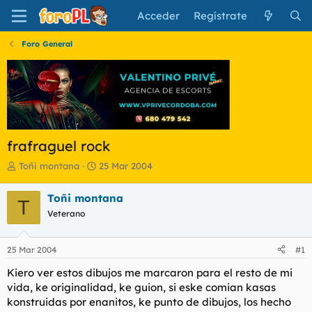
Acceder
Regístrate
Foro General
frafraguel rock
I
F
Toñi montana
25 Mar 2004
n
e
i
c
Toñi montana
T
c
h
Veterano
i
a
a
d
d
e
25 Mar 2004
#1
o
i
r
n
Kiero ver estos dibujos me marcaron para el resto de mi
d
i
vida, ke originalidad, ke guion, si eske comian kasas
e
c
konstruidas por enanitos, ke punto de dibujos, los hecho
l
i