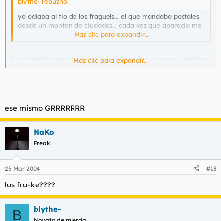
blythe- rebuznó:
yo odiaba al tio de los fraguels... el que mandaba postales
desde un monton de ciudades... cada vez que aparecia me
ponia de los nervios
Haz clic para expandir...
El explorador ese que cuando iba el sobrino a coger la carta se
Haz clic para expandir...
las tenía que apañar para evitar al perro Srocket, no?
ese mismo GRRRRRRR
NaKo
Freak
25 Mar 2004
#13
los fra-ke????
blythe-
B
Novato de mierda