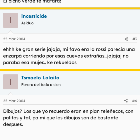
El bicho verde te matará!
incesticide
I
Asiduo
25 Mar 2004
#3
ehhh ke gran serie jajaja, mi favo era la rossi parecia una
enzarpá corriendo por esas cuevas extrañas...jajajaj no
paraba esa mujer... ke rekueldos
Ismaelo Lolailo
I
Forero del todo a cien
25 Mar 2004
#4
Dibujos? Los que yo recuerdo eran en plan teleñecos, con
palitos y tal, pa mi que los dibujos son de bastante
despues.