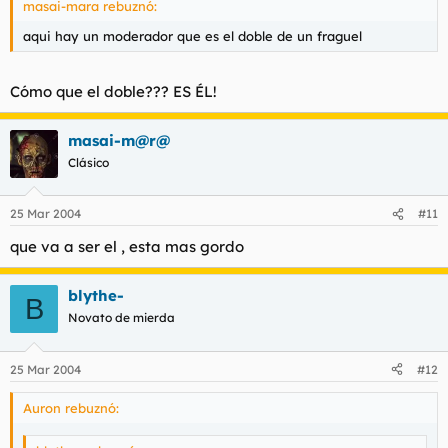
masai-mara rebuznó:
aqui hay un moderador que es el doble de un fraguel
Cómo que el doble??? ES ÉL!
masai-m@r@
Clásico
25 Mar 2004
#11
que va a ser el , esta mas gordo
blythe-
B
Novato de mierda
25 Mar 2004
#12
Auron rebuznó: