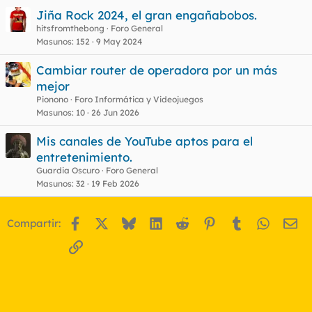
Jiña Rock 2024, el gran engañabobos.
hitsfromthebong
Foro General
Masunos
152
9 May 2024
Cambiar router de operadora por un más
mejor
Pionono
Foro Informática y Videojuegos
Masunos
10
26 Jun 2026
Mis canales de YouTube aptos para el
entretenimiento.
Guardia Oscuro
Foro General
Masunos
32
19 Feb 2026
Facebook
X
Bluesky
LinkedIn
Reddit
Pinterest
Tumblr
WhatsA
Em
Compartir:
Enlace