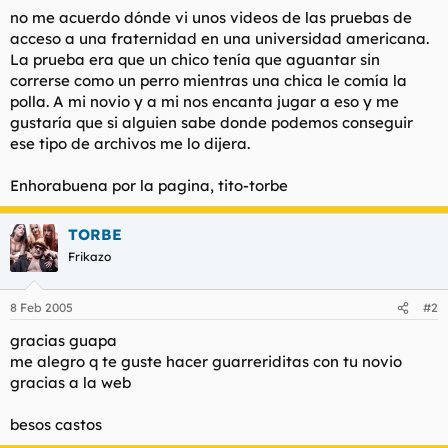
t
o
no me acuerdo dónde vi unos videos de las pruebas de
e
acceso a una fraternidad en una universidad americana.
m
La prueba era que un chico tenía que aguantar sin
a
correrse como un perro mientras una chica le comía la
polla. A mi novio y a mi nos encanta jugar a eso y me
gustaría que si alguien sabe donde podemos conseguir
ese tipo de archivos me lo dijera.
Enhorabuena por la pagina, tito-torbe
TORBE
Frikazo
8 Feb 2005
#2
gracias guapa
me alegro q te guste hacer guarreriditas con tu novio
gracias a la web
besos castos