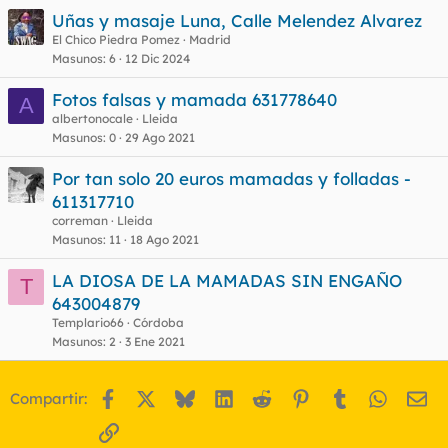
Uñas y masaje Luna, Calle Melendez Alvarez
El Chico Piedra Pomez
Madrid
Masunos
6
12 Dic 2024
Fotos falsas y mamada 631778640
A
albertonocale
Lleida
Masunos
0
29 Ago 2021
Por tan solo 20 euros mamadas y folladas -
611317710
correman
Lleida
Masunos
11
18 Ago 2021
LA DIOSA DE LA MAMADAS SIN ENGAÑO
T
643004879
Templario66
Córdoba
Masunos
2
3 Ene 2021
Facebook
X
Bluesky
LinkedIn
Reddit
Pinterest
Tumblr
WhatsA
Em
Compartir:
Enlace