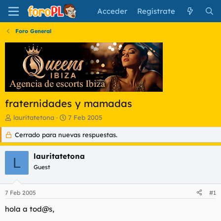
Acceder
Regístrate
Foro General
fraternidades y mamadas
I
F
lauritatetona
7 Feb 2005
n
e
Cerrado para nuevas respuestas.
i
c
c
h
i
a
lauritatetona
L
a
d
Guest
d
e
o
i
r
n
7 Feb 2005
#1
d
i
e
c
hola a tod@s,
l
i