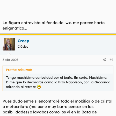
disponible en las tascas más selectas de cada pueblo de la
España profunda.
"Doctor"
Hediondo
: Los utensilios de doma y regocijo irán
todos camuflados en un armario con apariencia IKEA
La figura entrevista al fondo del w.c. me parece harto
inofensiva y en un doble techo pondré un polipasto o una cruz,
enigmática...
ya veremos.
Creep
Clásico
3 Abr 2006
#7
Prathe rebuznó:
Tengo muchísima curiosidad por el baño. En serio. Muchísima.
Dime que lo decorarás como lo hizo Napoleón, con la Gioconda
mirando al retrete
Pues dudo entre si encontraré todo el mobiliario de cristal
o metacrilato (me pone muy burro pensar en las
posibilidades) o lavabos como los vi en la Bata de