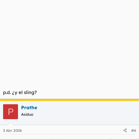
p.d. ¿y el sling?
Prathe
P
Asiduo
3 Abr 2006
#4