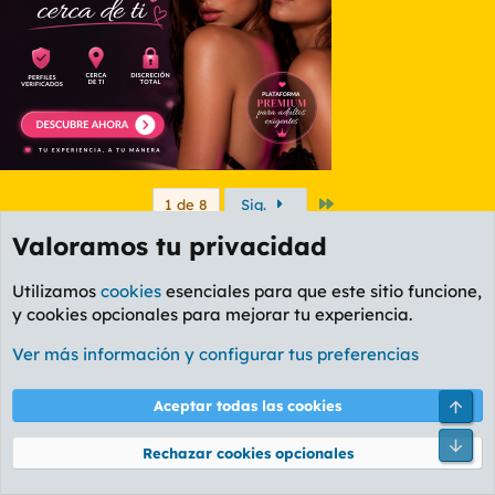
Último
1 de 8
Sig.
Valoramos tu privacidad
Debes iniciar sesión o registrarte para responder aquí.
Utilizamos
cookies
esenciales para que este sitio funcione,
Temas similares
y cookies opcionales para mejorar tu experiencia.
NEW YORK FREAK: El hilazo.
Ver más información y configurar tus preferencias
Main man
Foro General
Masunos
101
23 Sep 2009
Arri
Aceptar todas las cookies
Mostrando al Freak de Freaks (Más quisiera
V
Pie
Rechazar cookies opcionales
Sammy)
vertigo
Foro General