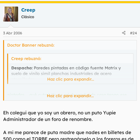
Creep
Clásico
3 Abr 2006
#24
Doctor Banner rebuznó:
Creep rebuznó:
Despacho:
Paredes pintadas en código fuente Matrix y
suelo de vinilo simil planchas industriales de acero
atornilladas.
Haz clic para expandir...
pintadas..., qué cutre!. Yo en mi despacho de casa tengo ese
Haz clic para expandir...
mismo código de matrix por decoración, pero en pantallas LCD
gigantes que ocupan cada una una pared entera.
Eh colegui que yo soy un obrero, no un puto Yupie
Administrador de un foro de renombre.
A mi me parece de puta madre que nades en billetes de
500 como el TORBE pero restregárselo a los foreros es de