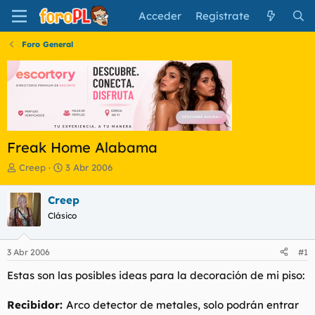
Acceder
Regístrate
Foro General
Freak Home Alabama
I
F
Creep
3 Abr 2006
n
e
i
c
Creep
c
h
Clásico
i
a
a
d
d
e
3 Abr 2006
#1
o
i
r
n
Estas son las posibles ideas para la decoración de mi piso:
d
i
e
c
Recibidor:
Arco detector de metales, solo podrán entrar
l
i