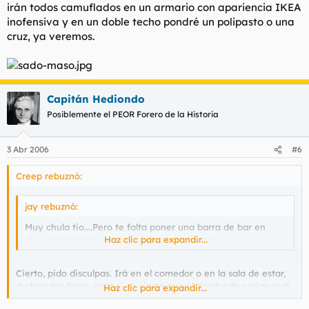
irán todos camuflados en un armario con apariencia IKEA
inofensiva y en un doble techo pondré un polipasto o una
cruz, ya veremos.
Capitán Hediondo
Posiblemente el PEOR Forero de la Historia
3 Abr 2006
#6
Creep rebuznó:
jay rebuznó:
Muy chula tio....Pero te falta poner una barra de bar en
algun lado de la casa,eso si que sera la ostia.
Haz clic para expandir...
Cierto, pido disculpas. Irá en el comedor o en la sala de estar,
dudoso me hayo, pero si es cierto que el tirador de cañas será
Haz clic para expandir...
en bronce haciendo la fidura de un jamón de pata negra, solo