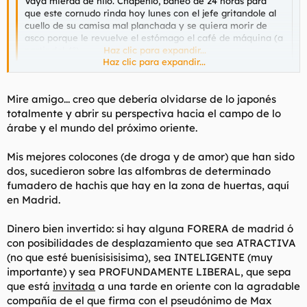
Vaya mierda de hilo. Chápenlo, baneo de 24 horas para
que este cornudo rinda hoy lunes con el jefe gritandole al
cuello de su camisa mal planchada y se quiera morir de
asco porque le revuelve el estómago el café de máquina (a
partir del 4º)...
Haz clic para expandir...
Haz clic para expandir...
A ti te esperaba, dime ideas que tú estás un poco ido de la
pelota y eres una persona sensible con el arte, de las que dicen
Mire amigo... creo que debería olvidarse de lo japonés
colores como el melón, el tierra mojada, el color de perro
totalmente y abrir su perspectiva hacia el campo de lo
cuando huye y similares.
árabe y el mundo del próximo oriente.
Pero yo nunca te llamaría maricón, no te confundas.
Mis mejores colocones (de droga y de amor) que han sido
dos, sucedieron sobre las alfombras de determinado
fumadero de hachis que hay en la zona de huertas, aquí
en Madrid.
Dinero bien invertido: si hay alguna FORERA de madrid ó
con posibilidades de desplazamiento que sea ATRACTIVA
(no que esté buenísisisisima), sea INTELIGENTE (muy
importante) y sea PROFUNDAMENTE LIBERAL, que sepa
que está
invitada
a una tarde en oriente con la agradable
compañía de el que firma con el pseudónimo de Max