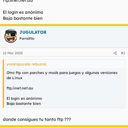
ftp.iinet.net.au
t
o
e
El login es anónimo
m
a
Baja bastante bien
JUGULATOR
Pornófilo
12 Mar 2005
#2
yonkispucela rebuznó:
Otro ftp con parches y mods para juegos y algunas versiones
de Linux
ftp.iinet.net.au
El login es anónimo
Baja bastante bien
donde consigues tu tanto ftp ???