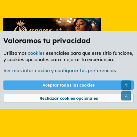
Valoramos tu privacidad
Utilizamos
cookies
esenciales para que este sitio funcione,
y cookies opcionales para mejorar tu experiencia.
Foro Informática y Videojuegos
Ver más información y configurar tus preferencias
Cookies
PL OLDSTYLE AMARILLO
Cambiar fuente
Español (ES)
Arri
Aceptar todas las cookies
Contáctanos
Términos y reglas
Política de privacidad
Ayuda
R
Pie
S
Rechazar cookies opcionales
S
®
Community platform by XenForo
© 2010-2026 XenForo Ltd.