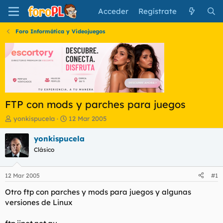
Acceder
Regístrate
Foro Informática y Videojuegos
FTP con mods y parches para juegos
I
F
yonkispucela
12 Mar 2005
n
e
i
c
yonkispucela
c
h
Clásico
i
a
a
d
d
e
12 Mar 2005
#1
o
i
r
n
Otro ftp con parches y mods para juegos y algunas
d
i
versiones de Linux
e
c
l
i