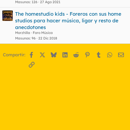
Masunos
126
27 Ago 2021
The homestudio kids - Foreros con sus home
studios para hacer música, ligar y resto de
anecdotones
Morzhilla
Foro Música
Masunos
96
22 Dic 2018
Facebook
X
Bluesky
LinkedIn
Reddit
Pinterest
Tumblr
WhatsA
Em
Compartir:
Enlace