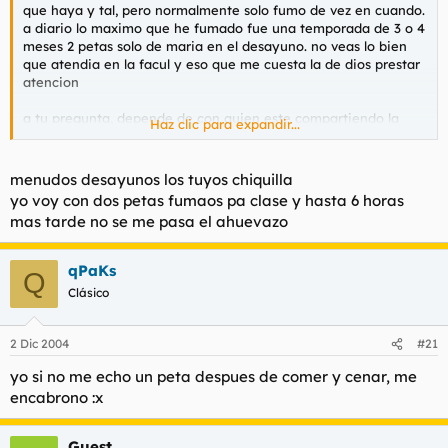
que haya y tal, pero normalmente solo fumo de vez en cuando.
a diario lo maximo que he fumado fue una temporada de 3 o 4
meses 2 petas solo de maria en el desayuno. no veas lo bien
que atendia en la facul y eso que me cuesta la de dios prestar
atencion
a tu pregunta, depende de con quien este compartiendo la
Haz clic para expandir...
fumada
menudos desayunos los tuyos chiquilla
yo voy con dos petas fumaos pa clase y hasta 6 horas
mas tarde no se me pasa el ahuevazo
qPaKs
Q
Clásico
2 Dic 2004
#21
yo si no me echo un peta despues de comer y cenar, me
encabrono :x
Guest