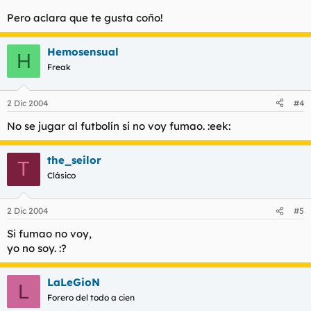
Pero aclara que te gusta coño!
Hemosensual
H
Freak
2 Dic 2004
#4
No se jugar al futbolín si no voy fumao. :eek:
the_seilor
T
Clásico
2 Dic 2004
#5
Si fumao no voy,
yo no soy. :?
LaLeGioN
L
Forero del todo a cien