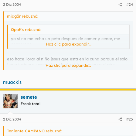
2 Dic 2004
#24
midgär rebuznó:
QpaKs rebuznó:
yo si no me echo un peta despues de comer y cenar, me
encabrono
Haz clic para expandir...
eso hace llorar al niño jesus que esta en la cuna porque el solo
tiene incienso, que no te extrañe si te crian escarabajos
Haz clic para expandir...
peloteros en los cojones como castigo divino O_O
muackis
semete
Freak total
2 Dic 2004
#25
Teniente CAMPANO rebuznó: