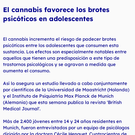
t
o
e
El cannabis favorece los brotes
m
psicóticos en adolescentes
a
El cannabis incrementa el riesgo de padecer brotes
psicóticos entre los adolescentes que consumen esta
sustancia. Los efectos son especialmente notables entre
aquellos que tienen una predisposición a este tipo de
trastornos psicológicos y se agravan a medida que
aumenta el consumo.
Así lo asegura un estudio llevado a cabo conjuntamente
por científicos de la Universidad de Maastricht (Holanda)
y el Instituto de Psiquiatría Max Planck de Munich
(Alemania) que esta semana publica la revista 'British
Medical Journal'.
Más de 2.400 jóvenes entre 14 y 24 años residentes en
Munich, fueron entrevistados por un equipo de psicólogos
dirigido por la doctora Cécile Henquet. Cuatrocientos de