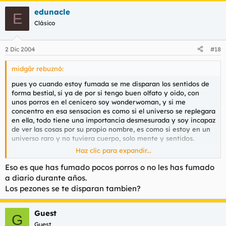
edunacle
E
Clásico
2 Dic 2004
#18
midgär rebuznó:
pues yo cuando estoy fumada se me disparan los sentidos de
forma bestial, si ya de por si tengo buen olfato y oido, con
unos porros en el cenicero soy wonderwoman, y si me
concentro en esa sensacion es como si el universo se replegara
en ella, todo tiene una importancia desmesurada y soy incapaz
de ver las cosas por su propio nombre, es como si estoy en un
universo raro y no tuviera cuerpo, solo mente y sentidos.
Haz clic para expandir...
fisicamente, el corazon me va a mil y siento todo en mi cuerpo,
desde el bombear de la sangre por las venas hasta la brisa q
Eso es que has fumado pocos porros o no les has fumado
corre por los pelillos de la nariz
a diario durante años.
Los pezones se te disparan tambien?
si la fumada es compartida normalmente me descojono
Guest
G
Guest