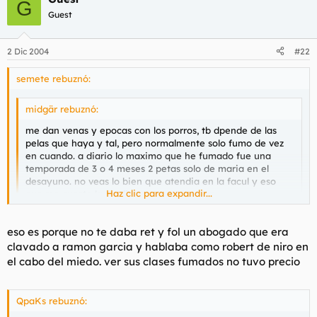
G
Guest
2 Dic 2004
#22
semete rebuznó:
midgär rebuznó:
me dan venas y epocas con los porros, tb dpende de las
pelas que haya y tal, pero normalmente solo fumo de vez
en cuando. a diario lo maximo que he fumado fue una
temporada de 3 o 4 meses 2 petas solo de maria en el
desayuno. no veas lo bien que atendia en la facul y eso
Haz clic para expandir...
que me cuesta la de dios prestar atencion
a tu pregunta, depende de con quien este compartiendo la
Haz clic para expandir...
eso es porque no te daba ret y fol un abogado que era
fumada
clavado a ramon garcia y hablaba como robert de niro en
menudos desayunos los tuyos chiquilla
el cabo del miedo. ver sus clases fumados no tuvo precio
yo voy con dos petas fumaos pa clase y hasta 6 horas mas
tarde no se me pasa el ahuevazo
QpaKs rebuznó: