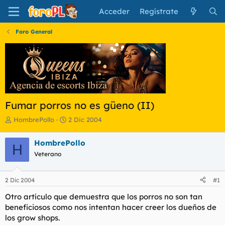
Acceder
Regístrate
Foro General
Fumar porros no es güeno (II)
I
F
HombrePollo
2 Dic 2004
n
e
i
c
HombrePollo
H
c
h
Veterano
i
a
a
d
d
e
2 Dic 2004
#1
o
i
r
n
Otro artículo que demuestra que los porros no son tan
d
i
beneficiosos como nos intentan hacer creer los dueños de
e
c
los grow shops.
l
i