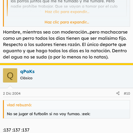
los porros juntos que me he fumado y me fumaré. Pero
nadie prohibe trabajar. Que se vayan a tomar por el culo
con sus avisos de mierda.
Haz clic para expandir...
Haz clic para expandir...
Y hacer deporte? Esos sudores ese sufrimiento.
Hombre, mientras sea con moderación...pero machacarse
como un perro todos los dias tienen que ser malisimo fijo.
Respecto a los sudores tienes razón. El único deporte que
aguanto y que hago todos los dias es la natación. Dentro
del agua no se suda (o por lo menos no lo notas).
qPaKs
Q
Clásico
2 Dic 2004
#10
vlad rebuznó:
No se jugar al futbolín si no voy fumao. :eek:
:137 :137 :137