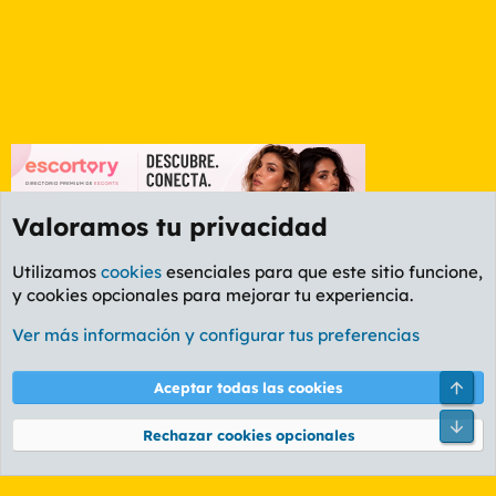
Valoramos tu privacidad
Utilizamos
cookies
esenciales para que este sitio funcione,
y cookies opcionales para mejorar tu experiencia.
Foro General
Ver más información y configurar tus preferencias
Cookies
PL OLDSTYLE AMARILLO
Cambiar fuente
Español (ES)
Arri
Aceptar todas las cookies
Contáctanos
Términos y reglas
Política de privacidad
Ayuda
R
Pie
S
Rechazar cookies opcionales
S
®
Community platform by XenForo
© 2010-2026 XenForo Ltd.