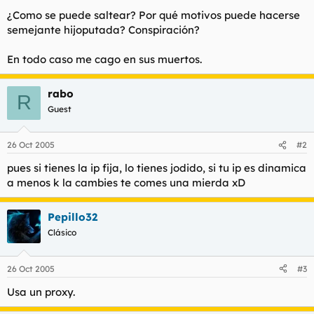
t
o
¿Como se puede saltear? Por qué motivos puede hacerse
e
semejante hijoputada? Conspiración?
m
a
En todo caso me cago en sus muertos.
rabo
R
Guest
26 Oct 2005
#2
pues si tienes la ip fija, lo tienes jodido, si tu ip es dinamica
a menos k la cambies te comes una mierda xD
Pepillo32
Clásico
26 Oct 2005
#3
Usa un proxy.