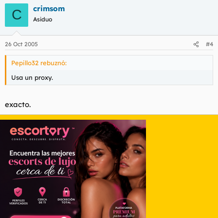
crimsom
C
Asiduo
26 Oct 2005
#4
Pepillo32 rebuznó:
Usa un proxy.
exacto.