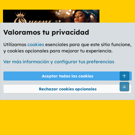
Valoramos tu privacidad
Utilizamos
cookies
esenciales para que este sitio funcione,
y cookies opcionales para mejorar tu experiencia.
Foro Informática y Videojuegos
Ver más información y configurar tus preferencias
Cookies
PL OLDSTYLE AMARILLO
Cambiar fuente
Español (ES)
Arri
Aceptar todas las cookies
Contáctanos
Términos y reglas
Política de privacidad
Ayuda
R
Pie
S
Rechazar cookies opcionales
S
®
Community platform by XenForo
© 2010-2026 XenForo Ltd.