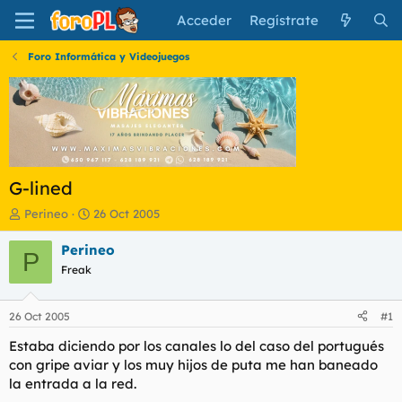
Acceder
Regístrate
Foro Informática y Videojuegos
G-lined
I
F
Perineo
26 Oct 2005
n
e
i
c
Perineo
P
c
h
Freak
i
a
a
d
d
e
26 Oct 2005
#1
o
i
r
n
Estaba diciendo por los canales lo del caso del portugués
d
i
con gripe aviar y los muy hijos de puta me han baneado
e
c
la entrada a la red.
l
i