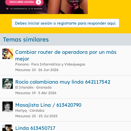
Debes iniciar sesión o registrarte para responder aquí.
Temas similares
Cambiar router de operadora por un más
mejor
Pionono
Foro Informática y Videojuegos
Masunos
10
26 Jun 2026
Rocío colombiana muy linda 642117542
El Irlandés
Granada
Masunos
19
5 Abr 2026
Masajista Lina / 613420790
Harlyq
Córdoba
Masunos
25
25 Jul 2025
Linda 613450717