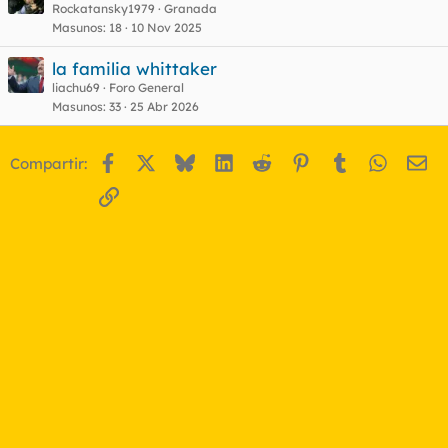
Rockatansky1979
Granada
Masunos
18
10 Nov 2025
la familia whittaker
liachu69
Foro General
Masunos
33
25 Abr 2026
Facebook
X
Bluesky
LinkedIn
Reddit
Pinterest
Tumblr
WhatsA
Em
Compartir:
Enlace