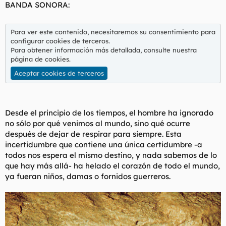
BANDA SONORA:
l
i
t
o
e
Para ver este contenido, necesitaremos su consentimiento para
m
configurar cookies de terceros.
a
Para obtener información más detallada, consulte nuestra
página de cookies
.
Aceptar cookies de terceros
Desde el principio de los tiempos, el hombre ha ignorado
no sólo por qué venimos al mundo, sino qué ocurre
después de dejar de respirar para siempre. Esta
incertidumbre que contiene una única certidumbre -a
todos nos espera el mismo destino, y nada sabemos de lo
que hay más allá- ha helado el corazón de todo el mundo,
ya fueran niños, damas o fornidos guerreros.