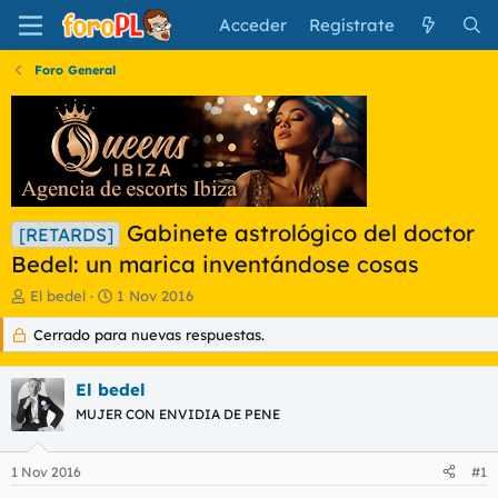
Acceder
Regístrate
Foro General
Gabinete astrológico del doctor
[RETARDS]
Bedel: un marica inventándose cosas
I
F
El bedel
1 Nov 2016
n
e
Cerrado para nuevas respuestas.
i
c
c
h
i
a
El bedel
a
d
d
MUJER CON ENVIDIA DE PENE
e
o
i
r
n
1 Nov 2016
#1
d
i
e
c