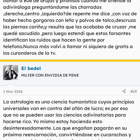
llamar a 806 de brujas y pitonisos cuando me atiende la
adivinóloga preguntándome las chorradas
,derecha,centro ,izquierda?de repente me dice ,con voz de
haber hecho gargaras con lefa y polvos de talco,descruza
las piernas cariño,y resulta que las acababa de cruzar ,me
quedé sacudido ,pero luego estendí que estos farsantes
identifican los ruidos que hacen la gente por
telefono.Nunca más volví a llamar ni siquiera de gratis a
los curanderos de la tv.
El bedel
MUJER CON ENVIDIA DE PENE
1 Nov 2016
#19
La astrología es una ciencia humanística cuyos principios
universales van en contra del afán de lucro; es por eso
que no se pueden usar las ciencias adivinatorias para
hacerse rico. Yo mismo estoy haciendo esto
desinteresadamente. Los que engañan pagarán en su
próxima reencarnación, convirtiéndose en cucarachas y