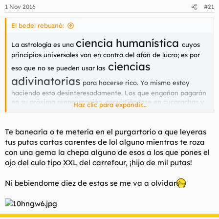
1 Nov 2016
#21
El bedel rebuznó:
ciencia humanística
La astrología es una
cuyos
principios universales van en contra del afán de lucro; es por
ciencias
eso que no se pueden usar las
adivinatorias
para hacerse rico. Yo mismo estoy
haciendo esto desinteresadamente. Los que engañan pagarán
en su próxima reencarnación, convirtiéndose en cucarachas y
Haz clic para expandir...
otros seres deleznables como foreros gordos.
Te banearía o te metería en el purgartorio a que leyeras
tus putas cartas carentes de lol alguno mientras te roza
con una gema la chepa alguno de esos a los que pones el
ojo del culo tipo XXL del carrefour, ¡hijo de mil putas!
Ni bebiendome diez de estas se me va a olvidar