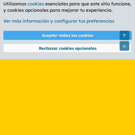
Utilizamos
cookies
esenciales para que este sitio funcione,
y cookies opcionales para mejorar tu experiencia.
Foro General
Ver más información y configurar tus preferencias
Cookies
PL OLDSTYLE AMARILLO
Cambiar fuente
Español (ES)
Arri
Aceptar todas las cookies
Contáctanos
Términos y reglas
Política de privacidad
Ayuda
R
Pie
S
Rechazar cookies opcionales
S
®
Community platform by XenForo
© 2010-2026 XenForo Ltd.