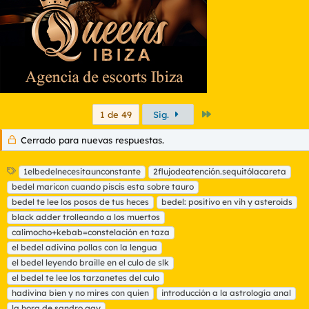
Último
1 de 49
Sig.
Cerrado para nuevas respuestas.
E
1elbedelnecesitaunconstante
2flujodeatención.sequitólacareta
t
bedel maricon cuando piscis esta sobre tauro
i
bedel te lee los posos de tus heces
bedel: positivo en vih y asteroids
q
black adder trolleando a los muertos
u
calimocho+kebab=constelación en taza
e
t
el bedel adivina pollas con la lengua
a
el bedel leyendo braille en el culo de slk
s
el bedel te lee los tarzanetes del culo
hadivina bien y no mires con quien
introducción a la astrología anal
la hora de sandro gay