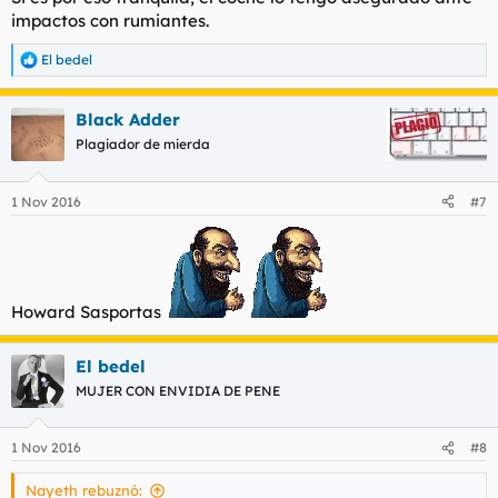
impactos con rumiantes.
El bedel
R
e
a
Black Adder
c
c
Plagiador de mierda
i
o
n
1 Nov 2016
#7
e
s
:
Howard Sasportas
El bedel
MUJER CON ENVIDIA DE PENE
1 Nov 2016
#8
Nayeth rebuznó: