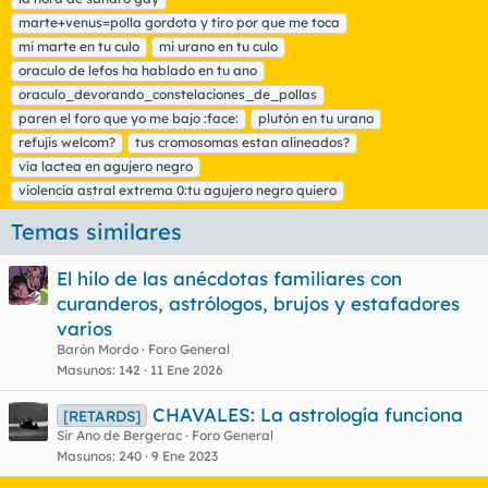
marte+venus=polla gordota y tiro por que me toca
mi marte en tu culo
mi urano en tu culo
oraculo de lefos ha hablado en tu ano
oraculo_devorando_constelaciones_de_pollas
paren el foro que yo me bajo :face:
plutón en tu urano
refujis welcom?
tus cromosomas estan alineados?
vía lactea en agujero negro
violencia astral extrema 0:tu agujero negro quiero
Temas similares
El hilo de las anécdotas familiares con
curanderos, astrólogos, brujos y estafadores
varios
Barón Mordo
Foro General
Masunos
142
11 Ene 2026
CHAVALES: La astrología funciona
[RETARDS]
Sir Ano de Bergerac
Foro General
Masunos
240
9 Ene 2023