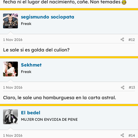
fecha ni el lugar del nacimiento, coñe. Non temades
segismundo sociopata
Freak
1 Nov 2016
#12
Le sale si es golda del culion?
Sekhmet
Freak
1 Nov 2016
#13
Claro, le sale una hamburguesa en la carta astral.
El bedel
MUJER CON ENVIDIA DE PENE
1 Nov 2016
#14