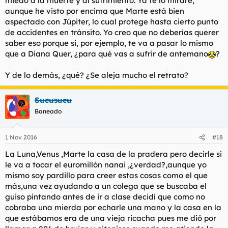
miedo a la muerte y al sufrimiento. Ya te lo miraré,
aunque he visto por encima que Marte está bien
aspectado con Júpiter, lo cual protege hasta cierto punto
de accidentes en tránsito. Yo creo que no deberías querer
saber eso porque si, por ejemplo, te va a pasar lo mismo
que a Diana Quer, ¿para qué vas a sufrir de antemano
?
Y de lo demás, ¿qué? ¿Se aleja mucho el retrato?
Sucusucu
Baneado
1 Nov 2016
#18
La Luna,Venus ,Marte la casa de la pradera pero decirle si
le va a tocar el euromillón nanai ,¿verdad?,aunque yo
mismo soy pardillo para creer estas cosas como el que
más,una vez ayudando a un colega que se buscaba el
guiso pintando antes de ir a clase decidí que como no
cobraba una mierda por echarle una mano y la casa en la
que estábamos era de una vieja ricacha pues me dió por