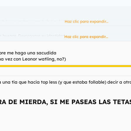
 foto y cuantas veces te la has follado?
Haz clic para expandir...
as buenas. Desconozco su identidad.
Haz clic para expandir...
una a la segunda, por desgracia.
mpre me hago una sacudida
na vez con Leonor watling, no?)
na tía que hacía top less (y que estaba follable) decir a otra
A DE MIERDA, SI ME PASEAS LAS TET