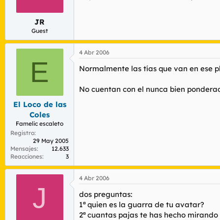
r
n
d
i
JR
e
c
l
i
Guest
t
o
e
4 Abr 2006
m
E
a
Normalmente las tías que van en ese p
No cuentan con el nunca bien ponderado
El Loco de las
Coles
Famelic escaleto
Registro
29 May 2005
Mensajes
12.633
Reacciones
3
4 Abr 2006
J
dos preguntas:
1ª quien es la guarra de tu avatar?
2ª cuantas pajas te has hecho mirando 