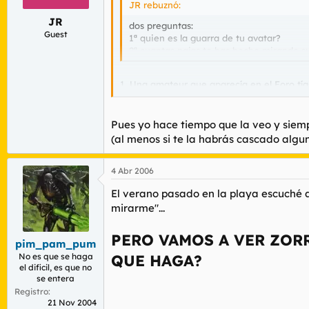
JR rebuznó:
JR
dos preguntas:
Guest
1ª quien es la guarra de tu avatar?
2ª cuantas pajas te has hecho mirando su
1. Una amateur que aparecía en el Foro tí
2. Ninguna a la primera, por suerte, y ning
Pues yo hace tiempo que la veo y sie
Bechis.
(al menos si te la habrás cascado algu
4 Abr 2006
El verano pasado en la playa escuché a u
mirarme
"...
PERO VAMOS A VER ZORR
pim_pam_pum
QUE HAGA?
No es que se haga
el dificil, es que no
se entera
Registro
21 Nov 2004