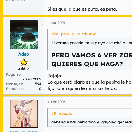
Si es que la que es puta, es puta.
4 Abr 2006
pim_pam_pum rebuznó:
El verano pasado en la playa escuché a una 
PERO VAMOS A VER ZOR
Adso
QUIERES QUE HAGA?
Asiduo
Registro
Jajaja.
9 Feb 2005
Lo que está claro es que la pepita le ha
Mensajes
594
fijaria en quién le mira las tetas.
Reacciones
0
4 Abr 2006
JR rebuznó:
deberia estar permitido el gayoleo generaliz