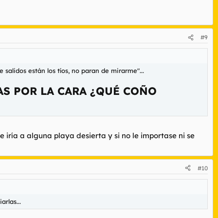
#9
ue salidos están los tíos, no paran de mirarme
"...
TAS POR LA CARA ¿QUÉ COÑO
e iría a alguna playa desierta y si no le importase ni se
#10
rlas...