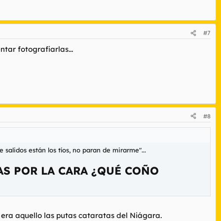
#7
tar fotografiarlas...
#8
ue salidos están los tíos, no paran de mirarme
"...
TAS POR LA CARA ¿QUÉ COÑO
 era aquello las putas cataratas del Niágara.