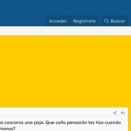
Acceder
Regístrate
Buscar
#1
os cascaros una paja. Que coño pensarán las tias cuando
 monos?