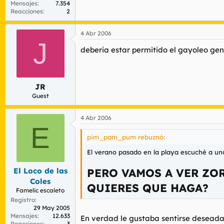
Mensajes
7.354
Reacciones
2
4 Abr 2006
J
deberia estar permitido el gayoleo gener
JR
Guest
4 Abr 2006
E
pim_pam_pum rebuznó:
El verano pasado en la playa escuché a una 
PERO VAMOS A VER ZOR
El Loco de las
Coles
QUIERES QUE HAGA?
Famelic escaleto
Registro
29 May 2005
Mensajes
12.633
En verdad le gustaba sentirse deseada, 
Reacciones
3