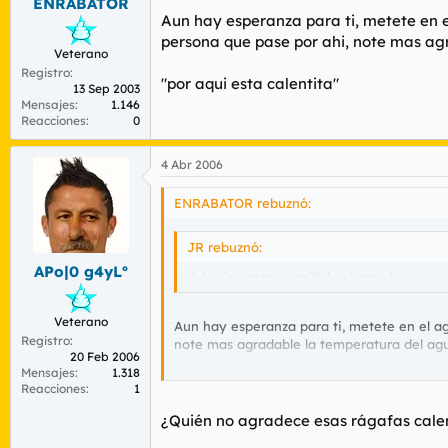
ENRABATOR
Aun hay esperanza para ti, metete en el
persona que pase por ahi, note mas a
Veterano
Registro
"por aqui esta calentita"
13 Sep 2003
Mensajes
1.146
Reacciones
0
4 Abr 2006
ENRABATOR rebuznó:
JR rebuznó:
APo|0 g4yLº
deberia estar permitido el gayoleo general
Veterano
Aun hay esperanza para ti, metete en el agu
Registro
note mas agradable la temperatura del ag
20 Feb 2006
Mensajes
1.318
"por aqui esta calentita"
Reacciones
1
¿Quién no agradece esas rágafas cale