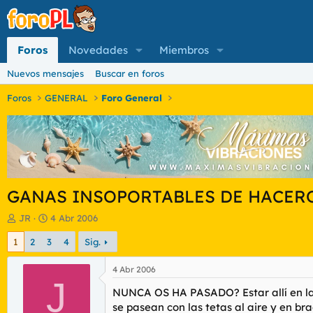
Foros
Novedades
Miembros
Nuevos mensajes
Buscar en foros
Foros
GENERAL
Foro General
GANAS INSOPORTABLES DE HACERO
I
F
JR
4 Abr 2006
n
e
1
2
3
4
Sig.
i
c
c
h
i
a
4 Abr 2006
a
J
d
NUNCA OS HA PASADO? Estar allí en la 
d
e
o
i
se pasean con las tetas al aire y en 