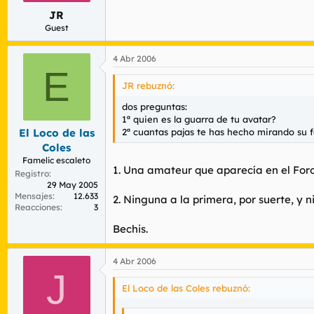
JR
Guest
4 Abr 2006
E
JR rebuznó:
dos preguntas:
1ª quien es la guarra de tu avatar?
2ª cuantas pajas te has hecho mirando su f
El Loco de las
Coles
Famelic escaleto
1. Una amateur que aparecía en el Foro
Registro
29 May 2005
Mensajes
12.633
2. Ninguna a la primera, por suerte, y 
Reacciones
3
Bechis.
4 Abr 2006
J
El Loco de las Coles rebuznó: