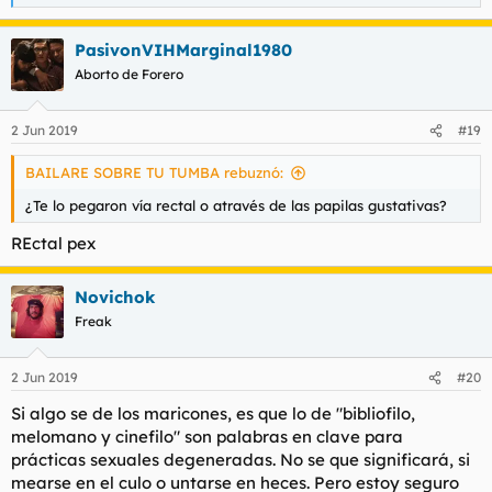
e
a
PasivonVIHMarginal1980
c
c
Aborto de Forero
i
o
n
2 Jun 2019
#19
e
s
BAILARE SOBRE TU TUMBA rebuznó:
:
¿Te lo pegaron vía rectal o através de las papilas gustativas?
REctal pex
Novichok
Freak
2 Jun 2019
#20
Si algo se de los maricones, es que lo de "bibliofilo,
melomano y cinefilo" son palabras en clave para
prácticas sexuales degeneradas. No se que significará, si
mearse en el culo o untarse en heces. Pero estoy seguro