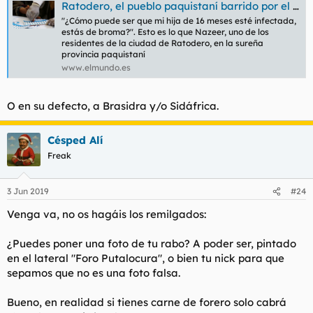
Después llegó la época de chuzarme como Barnie Gumble,
Ratodero, el pueblo paquistaní barrido por el VIH en poco más de un mes
ofrecer hostias a diestro y siniestro, y enseñar el nardo a todo
"¿Cómo puede ser que mi hija de 16 meses esté infectada,
el pueblo. Joder, como Ronda Rousey, y mi parte exhibicionista
estás de broma?". Esto es lo que Nazeer, uno de los
es Pamela Anderson. Soy mujer.
residentes de la ciudad de Ratodero, en la sureña
provincia paquistaní
www.elmundo.es
O en su defecto, a Brasidra y/o Sidáfrica.
Césped Alí
Freak
3 Jun 2019
#24
Venga va, no os hagáis los remilgados:
¿Puedes poner una foto de tu rabo? A poder ser, pintado
en el lateral "Foro Putalocura", o bien tu nick para que
sepamos que no es una foto falsa.
Bueno, en realidad si tienes carne de forero solo cabrá