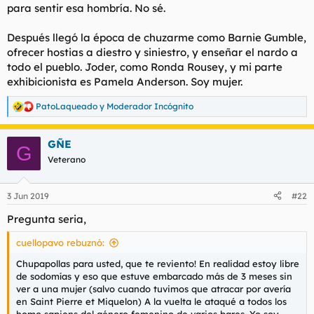
para sentir esa hombría. No sé.
Después llegó la época de chuzarme como Barnie Gumble,
ofrecer hostias a diestro y siniestro, y enseñar el nardo a
todo el pueblo. Joder, como Ronda Rousey, y mi parte
exhibicionista es Pamela Anderson. Soy mujer.
PatoLaqueado
y
Moderador Incógnito
R
e
a
GÑE
c
G
c
Veterano
i
o
n
3 Jun 2019
#22
e
s
Pregunta seria,
:
cuellopavo rebuznó:
Chupapollas para usted, que te reviento! En realidad estoy libre
de sodomías y eso que estuve embarcado más de 3 meses sin
ver a una mujer (salvo cuando tuvimos que atracar por avería
en Saint Pierre et Miquelon) A la vuelta le ataqué a todos los