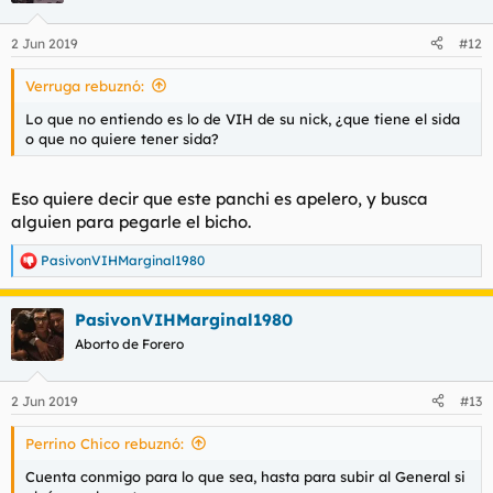
o
n
2 Jun 2019
#12
e
s
Verruga rebuznó:
:
Lo que no entiendo es lo de VIH de su nick, ¿que tiene el sida
o que no quiere tener sida?
Eso quiere decir que este panchi es apelero, y busca
alguien para pegarle el bicho.
PasivonVIHMarginal1980
R
e
a
PasivonVIHMarginal1980
c
c
Aborto de Forero
i
o
n
2 Jun 2019
#13
e
s
Perrino Chico rebuznó:
:
Cuenta conmigo para lo que sea, hasta para subir al General si