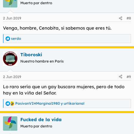
c
Muerto por dentro
i
o
n
2 Jun 2019
#8
e
s
Venga, hombre, Cenobita, si sabemos que eres tú.
:
serdo
R
e
a
Tiboroski
c
c
Nuestro hombre en París
i
o
n
2 Jun 2019
#9
e
s
Lo raro sería que un gay buscara mujeres, pero de todo
:
hay en la viña del Señor.
PasivonVIHMarginal1980
y
urtikarianal
R
e
a
Fucked de la vida
c
c
Muerto por dentro
i
o