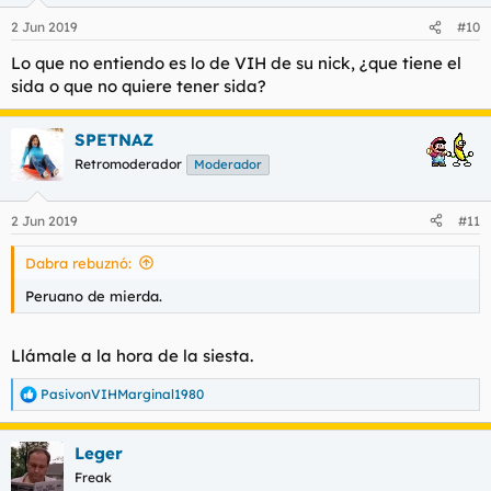
n
2 Jun 2019
#10
e
s
Lo que no entiendo es lo de VIH de su nick, ¿que tiene el
:
sida o que no quiere tener sida?
SPETNAZ
Retromoderador
Moderador
2 Jun 2019
#11
Dabra rebuznó:
Peruano de mierda.
Llámale a la hora de la siesta.
PasivonVIHMarginal1980
R
e
a
Leger
c
c
Freak
i