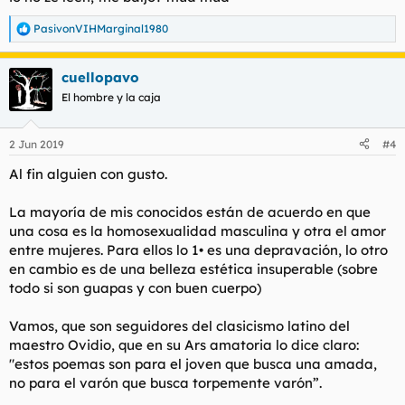
:
PasivonVIHMarginal1980
R
e
a
cuellopavo
c
c
El hombre y la caja
i
o
n
2 Jun 2019
#4
e
s
Al fin alguien con gusto.
:
La mayoría de mis conocidos están de acuerdo en que
una cosa es la homosexualidad masculina y otra el amor
entre mujeres. Para ellos lo 1• es una depravación, lo otro
en cambio es de una belleza estética insuperable (sobre
todo si son guapas y con buen cuerpo)
Vamos, que son seguidores del clasicismo latino del
maestro Ovidio, que en su Ars amatoria lo dice claro:
"estos poemas son para el joven que busca una amada,
no para el varón que busca torpemente varón”.