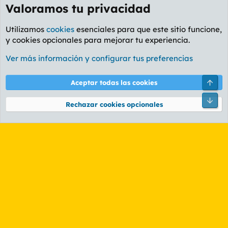
Valoramos tu privacidad
Utilizamos
cookies
esenciales para que este sitio funcione,
y cookies opcionales para mejorar tu experiencia.
Foro General
Ver más información y configurar tus preferencias
Cookies
PL OLDSTYLE AMARILLO
Cambiar fuente
Español (ES)
Arri
Aceptar todas las cookies
Contáctanos
Términos y reglas
Política de privacidad
Ayuda
R
Pie
S
Rechazar cookies opcionales
S
®
Community platform by XenForo
© 2010-2026 XenForo Ltd.