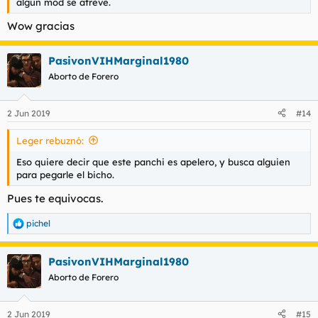
algún mod se atreve.
Wow gracias
PasivonVIHMarginal1980
Aborto de Forero
2 Jun 2019
#14
Leger rebuznó:
Eso quiere decir que este panchi es apelero, y busca alguien
para pegarle el bicho.
Pues te equivocas.
pichel
R
e
a
PasivonVIHMarginal1980
c
c
Aborto de Forero
i
o
n
2 Jun 2019
#15