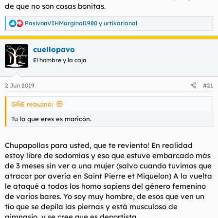
de que no son cosas bonitas.
PasivonVIHMarginal1980
y
urtikarianal
R
e
a
cuellopavo
c
c
El hombre y la caja
i
o
n
2 Jun 2019
#21
e
s
GÑE rebuznó:
:
Tu lo que eres es maricón.
Chupapollas para usted, que te reviento! En realidad
estoy libre de sodomías y eso que estuve embarcado más
de 3 meses sin ver a una mujer (salvo cuando tuvimos que
atracar por avería en Saint Pierre et Miquelon) A la vuelta
le ataqué a todos los homo sapiens del género femenino
de varios bares. Yo soy muy hombre, de esos que ven un
tío que se depila las piernas y está musculoso de
gimnasio, y se cree que es deportista.