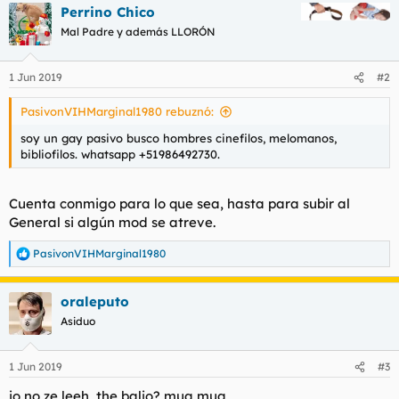
t
o
Perrino Chico
e
Mal Padre y además LLORÓN
m
a
1 Jun 2019
#2
PasivonVIHMarginal1980 rebuznó:
soy un gay pasivo busco hombres cinefilos, melomanos,
bibliofilos. whatsapp +51986492730.
Cuenta conmigo para lo que sea, hasta para subir al
General si algún mod se atreve.
PasivonVIHMarginal1980
R
e
a
oraleputo
c
c
Asiduo
i
o
n
1 Jun 2019
#3
e
s
io no ze leeh, the baljo? mua mua