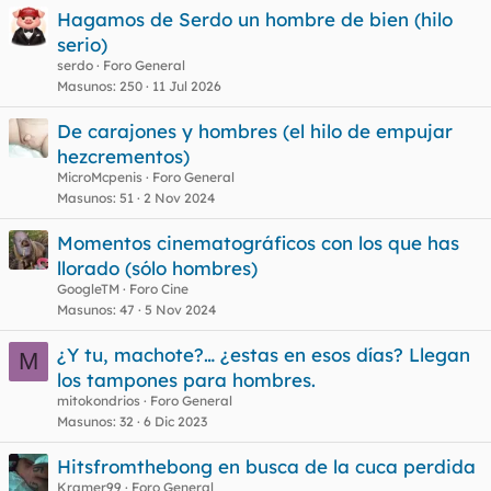
e
Hagamos de Serdo un hombre de bien (hilo
t
serio)
a
s
serdo
Foro General
Masunos
250
11 Jul 2026
De carajones y hombres (el hilo de empujar
hezcrementos)
MicroMcpenis
Foro General
Masunos
51
2 Nov 2024
Momentos cinematográficos con los que has
llorado (sólo hombres)
GoogleTM
Foro Cine
Masunos
47
5 Nov 2024
¿Y tu, machote?… ¿estas en esos días? Llegan
M
los tampones para hombres.
mitokondrios
Foro General
Masunos
32
6 Dic 2023
Hitsfromthebong en busca de la cuca perdida
Kramer99
Foro General