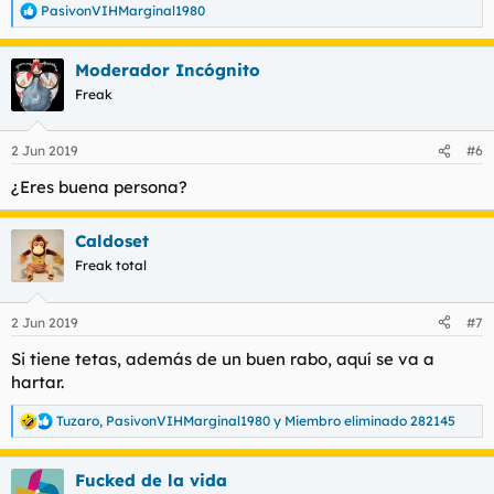
PasivonVIHMarginal1980
R
e
a
Moderador Incógnito
c
c
Freak
i
o
n
2 Jun 2019
#6
e
s
¿Eres buena persona?
:
Caldoset
Freak total
2 Jun 2019
#7
Si tiene tetas, además de un buen rabo, aquí se va a
hartar.
Tuzaro
,
PasivonVIHMarginal1980
y
Miembro eliminado 282145
R
e
a
Fucked de la vida
c