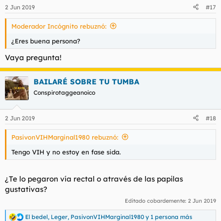
2 Jun 2019
#17
Moderador Incógnito rebuznó:
¿Eres buena persona?
Vaya pregunta!
BAILARÉ SOBRE TU TUMBA
Conspirotaggeanoico
2 Jun 2019
#18
PasivonVIHMarginal1980 rebuznó:
Tengo VIH y no estoy en fase sida.
¿Te lo pegaron vía rectal o através de las papilas
gustativas?
Editado cobardemente:
2 Jun 2019
El bedel
,
Leger
,
PasivonVIHMarginal1980
y 1 persona más
R