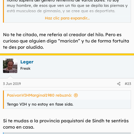
homo sapiens del género femenino de varios bares. Yo soy
muy hombre, de esos que ven un tío que se depila las piernas y
está musculoso de gimnasio, y se cree que es deportista.
Haz clic para expandir...
Además llevo más de 40 años sin ir al ginecólogo para ver si
tengo quistes ováricos. Soy un esteta, me gusta más la forma
que el fondo; como en la Grecia clásica, que tendrían su vicio,
No te he citado, me referia al creador del hilo. Pero es
pero de afeminamiento, nada de nada.
curioso que alguien diga “maricón” y tu de forma fortuita
te des por aludido.
Aunque si es cierto que dan ganas de ser gay. Son como
mujeres pero no tienen la regla y con un cerebro de hombre.
Ya me gustaría a mi tener ese don de Dios. Saber como se
Leger
pone una lavadora, hacer la cama cambiando las sábanas para
Freak
estar fresquita y tener “amigas de verdad” como ellas.
La única pega es que se debe gastar mucho; a saber las
3 Jun 2019
#23
cremas francesas que usan, además de depilaciones láser,
esteticiens y depilaciones especiales de entrecejo.
PasivonVIHMarginal1980 rebuznó:
Conste que es un tema espinoso, no sabría decirte si me siento
Tengo VIH y no estoy en fase sida.
un hombre, no sé qué es sentirse un hombre, la verdad. Sé que
de niño me gustaban los libros y eso se veía raro,
probablemente siempre fui demasiado beta para sentir esa
Si te mudas a la provincia paquistaní de Sindh te sentirás
hombría. No sé.
como en casa.