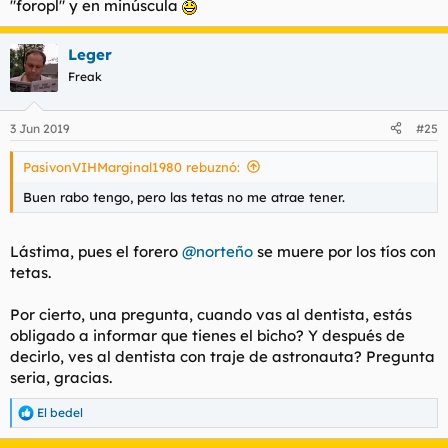
"foropl" y en minúscula
Leger
Freak
3 Jun 2019
#25
PasivonVIHMarginal1980 rebuznó:
Buen rabo tengo, pero las tetas no me atrae tener.
Lástima, pues el forero
@norteño
se muere por los tíos con
tetas.
Por cierto, una pregunta, cuando vas al dentista, estás
obligado a informar que tienes el bicho? Y después de
decirlo, ves al dentista con traje de astronauta? Pregunta
seria, gracias.
El bedel
R
e