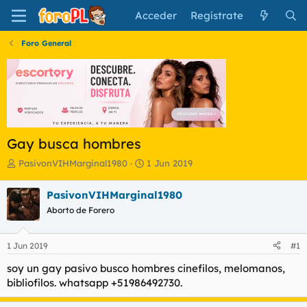
Acceder
Regístrate
Foro General
Gay busca hombres
I
F
PasivonVIHMarginal1980
1 Jun 2019
n
e
i
c
PasivonVIHMarginal1980
c
h
Aborto de Forero
i
a
a
d
d
e
1 Jun 2019
#1
o
i
r
n
soy un gay pasivo busco hombres cinefilos, melomanos,
d
i
bibliofilos. whatsapp +51986492730.
e
c
l
i