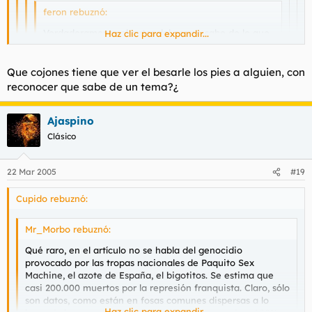
feron rebuznó:
Verdaderamente el autor del correo sabe de lo que
Haz clic para expandir...
habla o por lo menos lo aparenta muy bien...de
todas formas todos conocemos de que pie cojea
Haz clic para expandir...
campano, eso si tambien habria que decir que
Que cojones tiene que ver el besarle los pies a alguien, con
tambien sabe de lo que habla
Haz clic para expandir...
.
reconocer que sabe de un tema?¿
Haz clic para expandir...
Supongo que te refieres a hacerlo de forma literal.
Ajaspino
Me la pela el rango sinceramente...y aprende a leer por que
Digas lo que digas no te van a cambiar el rango, deja
Clásico
yo no le he besado los pies a campano nunca
de besarle los pies a Campano.
22 Mar 2005
#19
Cupido rebuznó:
Mr_Morbo rebuznó:
Qué raro, en el artículo no se habla del genocidio
provocado por las tropas nacionales de Paquito Sex
Machine, el azote de España, el bigotitos. Se estima que
casi 200.000 muertos por la represión franquista. Claro, sólo
son datos, como están en fosas comunes dispersas a lo
Haz clic para expandir...