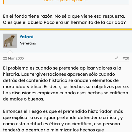
largo de la geografía española no tenemos un dato 100%
fiable.
Haz clic para expandir...
En el fondo tiene razón. No sé a que viene esa respuesta.
Eso te lo ha contado tu puta madre?
O es que el abuelo Paco era un hermanito de la caridad?
faloni
Veterano
22 Mar 2005
#20
El problema es cuando se pretende aplicar valores a la
historia. Las tergiversaciones aparecen sólo cuando
detrás del contenido histórico se añaden elemetos de
moralidad y ética. Es decir, los hechos son objetivos per se.
Las discusiones empiezan cuando esos hechos se califican
de malos o buenos.
Entonces el riesgo es que el pretendido historiador, más
que explicar o averiguar pretende defender o criticar, y
como ésta actitud es ética y no científica, esa persona
tenderá a acentuar o minimizar los hechos que