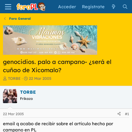
Acceder
Regístrate
Foro General
genocidios. palo a campano- ¿será el
cuñao de Xicomalo?
I
F
TORBE
22 Mar 2005
n
e
i
c
TORBE
c
h
Frikazo
i
a
a
d
d
e
22 Mar 2005
#1
o
i
r
n
email q acabo de recibir sobre el articulo hecho por
d
i
campano en PL
e
c