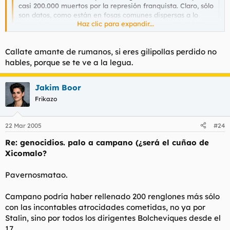
casi 200.000 muertos por la represión franquista. Claro, sólo
son datos, como están en fosas comunes dispersas a lo
Haz clic para expandir...
largo de la geografía española no tenemos un dato 100%
fiable.
Haz clic para expandir...
Callate amante de rumanos, si eres gilipollas perdido no
Eso te lo ha contado tu puta madre?
hables, porque se te ve a la legua.
Jakim Boor
Frikazo
22 Mar 2005
#24
Re: genocidios. palo a campano (¿será el cuñao de
Xicomalo?
Pavernosmatao.
Campano podría haber rellenado 200 renglones más sólo
con las incontables atrocidades cometidas, no ya por
Stalin, sino por todos los dirigentes Bolcheviques desde el
17.