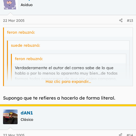
Asiduo
22 Mar 2005
#13
feron rebuznó:
suede rebuznó:
feron rebuznó:
Verdaderamente el autor del correo sabe de lo que
habla o por lo menos lo aparenta muy bien...de todas
formas todos conocemos de que pie cojea campano,
Haz clic para expandir...
eso si tambien habria que decir que
tambien sabe de
lo que habla
.
Haz clic para expandir...
Haz clic para expandir...
Supongo que te refieres a hacerlo de forma literal.
Me la pela el rango sinceramente...y aprende a leer por que
yo
Digas lo que digas no te van a cambiar el rango, deja de
dAN1
no le he besado los pies a campano nunca
besarle los pies a Campano.
Clásico
22 Mar 2005
#14