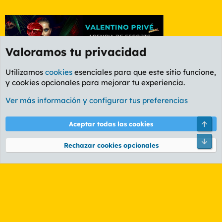
Valoramos tu privacidad
Utilizamos
cookies
esenciales para que este sitio funcione,
y cookies opcionales para mejorar tu experiencia.
Foro General
Ver más información y configurar tus preferencias
Cookies
PL OLDSTYLE AMARILLO
Cambiar fuente
Español (ES)
Arri
Aceptar todas las cookies
Contáctanos
Términos y reglas
Política de privacidad
Ayuda
R
Pie
S
Rechazar cookies opcionales
S
®
Community platform by XenForo
© 2010-2026 XenForo Ltd.