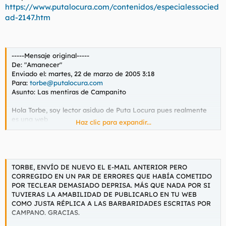
https://www.putalocura.com/contenidos/especialessocied
l
i
ad-2147.htm
t
o
e
m
a
-----Mensaje original-----
De: "Amanecer"
Enviado el: martes, 22 de marzo de 2005 3:18
Para:
torbe@putalocura.com
Asunto: Las mentiras de Campanito
Hola Torbe, soy lector asiduo de Puta Locura pues realmente
es una web
Haz clic para expandir...
ingeniosa en la que, sobre todo, se contribuye a presentar la
sexualidad
como lo que es: algo que forma parte de nuestras vidas como
una necesidad
natural y no como un tabú ni como algo sucio, degradante o
TORBE, ENVÍO DE NUEVO EL E-MAIL ANTERIOR PERO
no digamos ya
CORREGIDO EN UN PAR DE ERRORES QUE HABÍA COMETIDO
pecaminoso tal y como le gusta decir al clero.
POR TECLEAR DEMASIADO DEPRISA. MÁS QUE NADA POR SI
TUVIERAS LA AMABILIDAD DE PUBLICARLO EN TU WEB
COMO JUSTA RÉPLICA A LAS BARBARIDADES ESCRITAS POR
Vaya desde aquí, por lo
CAMPANO. GRACIAS.
tanto, mi sincero reconocimiento al hecho de presentar el sexo