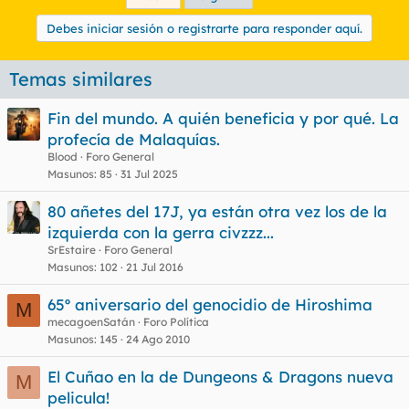
Debes iniciar sesión o registrarte para responder aquí.
Temas similares
Fin del mundo. A quién beneficia y por qué. La
profecía de Malaquías.
Blood
Foro General
Masunos
85
31 Jul 2025
80 añetes del 17J, ya están otra vez los de la
izquierda con la gerra civzzz...
SrEstaire
Foro General
Masunos
102
21 Jul 2016
65º aniversario del genocidio de Hiroshima
M
mecagoenSatán
Foro Política
Masunos
145
24 Ago 2010
El Cuñao en la de Dungeons & Dragons nueva
M
pelicula!