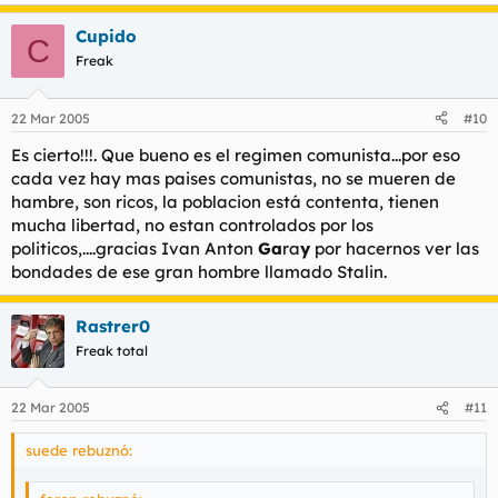
deportado a Siberia: esto no hay historiador serio que lo
resista, ni el más
Cupido
feroz anticomunista (Ricardo de la Cierva, por ejemplo) se
C
atrevería a
Freak
escribir una burrada así.
22 Mar 2005
#10
En cuanto a lo de enviar al Ejército Rojo a
arrasar Ucrania por una cuestión de cuotas del carnet del
Es cierto!!!. Que bueno es el regimen comunista...por eso
partido... en
cada vez hay mas paises comunistas, no se mueren de
fin... sobran comentarios.
hambre, son ricos, la poblacion está contenta, tienen
Lo que habla de ladrones de comida del Estado una vez más
Campanito lo hace
mucha libertad, no estan controlados por los
de forma torticera: lo que realmente se hacía es castigar con
politicos,....gracias Ivan Anton
Ga
ra
y
por hacernos ver las
gran severidad
bondades de ese gran hombre llamado Stalin.
(y muy bien hecho) a aquellos corruptos que pretendieran
enriquecerse en el
mercado negro con la especulación o lo que aquí llamábamos
Rastrer0
estraperlo.
Freak total
Por
22 Mar 2005
#11
último lo de la hambruna provocada por Stalin que causa 6
millones de
suede rebuznó:
muertos... es insostenible, vamos a ver, según Campanito 10
millones en