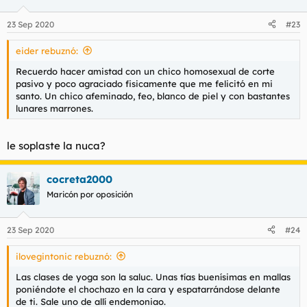
o
n
23 Sep 2020
#23
e
s
eider rebuznó:
:
Recuerdo hacer amistad con un chico homosexual de corte
pasivo y poco agraciado fisicamente que me felicitó en mi
santo. Un chico afeminado, feo, blanco de piel y con bastantes
lunares marrones.
le soplaste la nuca?
cocreta2000
Maricón por oposición
23 Sep 2020
#24
ilovegintonic rebuznó:
Las clases de yoga son la saluc. Unas tías buenísimas en mallas
poniéndote el chochazo en la cara y espatarrándose delante
de ti. Sale uno de allí endemoniao.