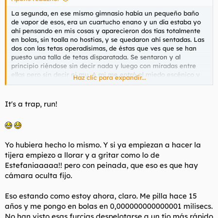
La segunda, en ese mismo gimnasio había un pequeño baño
de vapor de esos, era un cuartucho enano y un día estaba yo
ahí pensando en mis cosas y aparecieron dos tías totalmente
en bolas, sin toalla no hostias, y se quedaron ahí sentadas. Las
dos con las tetas operadísimas, de éstas que ves que se han
puesto una talla de tetas disparatada. Se sentaron y al
principio riéndose sin decir nada y luego con miradas entre
ellas pero sin decir ni mu. A mi me entró el miedo escénico y
Haz clic para expandir...
me fui de allí sin mirar atrás. Desconozco si eran putas reales y
hacían algún servicio a desnortados como yo o simplemente
eran un poco zorras
It's a trap, run!
Yo hubiera hecho lo mismo. Y si ya empiezan a hacer la
tijera empiezo a llorar y a gritar como lo de
Estefaniaaaaa!! pero con peinada, que eso es que hay
cámara oculta fijo.
Eso estando como estoy ahora, claro. Me pilla hace 15
años y me pongo en bolas en 0,000000000000001 milisecs.
No han visto esas furcias despelotarse a un tío más rápido