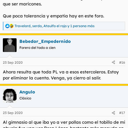
que ser maricones.
Que poca tolerancia y empatia hay en este foro.
Travelord
,
serdo
,
Ataulfo el rojo
y 1 persona más
R
e
a
Bebedor_Empedernido
c
c
Forero del todo a cien
i
o
n
23 Sep 2020
#16
e
s
Ahora resulta que toda PL va a esos estercoleros. Estoy
:
por eliminar la cuenta. Venga, ya cierro al salir.
Angulo
Clásico
23 Sep 2020
#17
Al gimnasio al que iba yo a ver pollas como el tobillo de mi