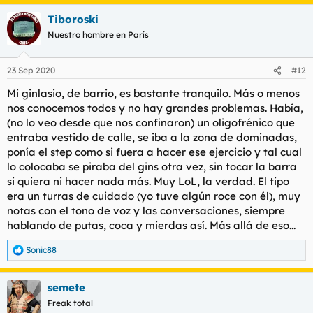
a
Tiboroski
c
c
Nuestro hombre en París
i
o
n
23 Sep 2020
#12
e
s
Mi ginlasio, de barrio, es bastante tranquilo. Más o menos
:
nos conocemos todos y no hay grandes problemas. Había,
(no lo veo desde que nos confinaron) un oligofrénico que
entraba vestido de calle, se iba a la zona de dominadas,
ponía el step como si fuera a hacer ese ejercicio y tal cual
lo colocaba se piraba del gins otra vez, sin tocar la barra
si quiera ni hacer nada más. Muy LoL, la verdad. El tipo
era un turras de cuidado (yo tuve algún roce con él), muy
notas con el tono de voz y las conversaciones, siempre
hablando de putas, coca y mierdas así. Más allá de eso...
Sonic88
R
e
a
semete
c
c
Freak total
i