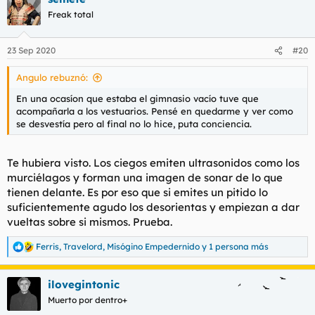
c
Freak total
i
o
n
23 Sep 2020
#20
e
s
Angulo rebuznó:
:
En una ocasíon que estaba el gimnasio vacío tuve que
acompañarla a los vestuarios. Pensé en quedarme y ver como
se desvestía pero al final no lo hice, puta conciencia.
Te hubiera visto. Los ciegos emiten ultrasonidos como los
murciélagos y forman una imagen de sonar de lo que
tienen delante. Es por eso que si emites un pitido lo
suficientemente agudo los desorientas y empiezan a dar
vueltas sobre si mismos. Prueba.
Ferris
,
Travelord
,
Misógino Empedernido
y 1 persona más
R
e
a
ilovegintonic
c
c
Muerto por dentro+
i