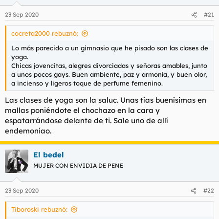
o
n
23 Sep 2020
#21
e
s
cocreta2000 rebuznó:
:
Lo más parecido a un gimnasio que he pisado son las clases de
yoga.
Chicas jovencitas, alegres divorciadas y señoras amables, junto
a unos pocos gays. Buen ambiente, paz y armonía, y buen olor,
a incienso y ligeros toque de perfume femenino.
Las clases de yoga son la saluc. Unas tías buenísimas en
mallas poniéndote el chochazo en la cara y
espatarrándose delante de ti. Sale uno de allí
endemoniao.
El bedel
MUJER CON ENVIDIA DE PENE
23 Sep 2020
#22
Tiboroski rebuznó: