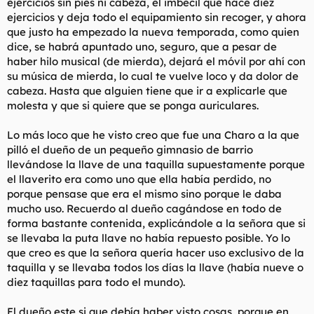
ejercicios sin pies ni cabeza, el imbécil que hace diez
ejercicios y deja todo el equipamiento sin recoger, y ahora
que justo ha empezado la nueva temporada, como quien
dice, se habrá apuntado uno, seguro, que a pesar de
haber hilo musical (de mierda), dejará el móvil por ahí con
su música de mierda, lo cual te vuelve loco y da dolor de
cabeza. Hasta que alguien tiene que ir a explicarle que
molesta y que si quiere que se ponga auriculares.
Lo más loco que he visto creo que fue una Charo a la que
pilló el dueño de un pequeño gimnasio de barrio
llevándose la llave de una taquilla supuestamente porque
el llaverito era como uno que ella había perdido, no
porque pensase que era el mismo sino porque le daba
mucho uso. Recuerdo al dueño cagándose en todo de
forma bastante contenida, explicándole a la señora que si
se llevaba la puta llave no había repuesto posible. Yo lo
que creo es que la señora quería hacer uso exclusivo de la
taquilla y se llevaba todos los días la llave (había nueve o
diez taquillas para todo el mundo).
El dueño este si que debía haber visto cosas, porque en