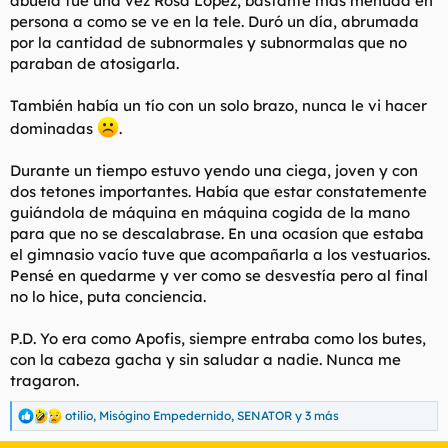
abuela fue una vez Rosa López, bastante más menuda en
persona a como se ve en la tele. Duró un día, abrumada
por la cantidad de subnormales y subnormalas que no
paraban de atosigarla.
También había un tío con un solo brazo, nunca le vi hacer
dominadas
.
Durante un tiempo estuvo yendo una ciega, joven y con
dos tetones importantes. Había que estar constatemente
guiándola de máquina en máquina cogida de la mano
para que no se descalabrase. En una ocasíon que estaba
el gimnasio vacío tuve que acompañarla a los vestuarios.
Pensé en quedarme y ver como se desvestía pero al final
no lo hice, puta conciencia.
P.D. Yo era como Apofis, siempre entraba como los butes,
con la cabeza gacha y sin saludar a nadie. Nunca me
tragaron.
otilio
,
Misógino Empedernido
,
SENATOR
y 3 más
R
e