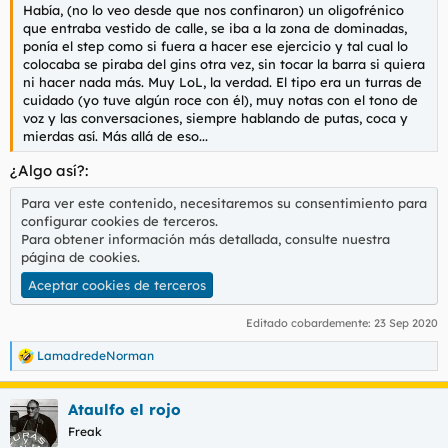
Había, (no lo veo desde que nos confinaron) un oligofrénico
que entraba vestido de calle, se iba a la zona de dominadas,
ponía el step como si fuera a hacer ese ejercicio y tal cual lo
colocaba se piraba del gins otra vez, sin tocar la barra si quiera
ni hacer nada más. Muy LoL, la verdad. El tipo era un turras de
cuidado (yo tuve algún roce con él), muy notas con el tono de
voz y las conversaciones, siempre hablando de putas, coca y
mierdas así. Más allá de eso...
¿Algo así?:
Para ver este contenido, necesitaremos su consentimiento para
configurar cookies de terceros.
Para obtener información más detallada, consulte nuestra
página de cookies
.
Aceptar cookies de terceros
Editado cobardemente:
23 Sep 2020
LamadredeNorman
R
e
a
Ataulfo el rojo
c
c
Freak
i