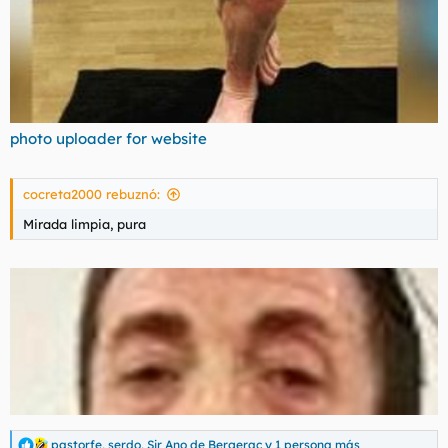
photo uploader for website
cocreta2000 rebuznó:
Mirada limpia, pura
pastorfe
,
serdo
,
Sir Ano de Bergerac
y 1 persona más