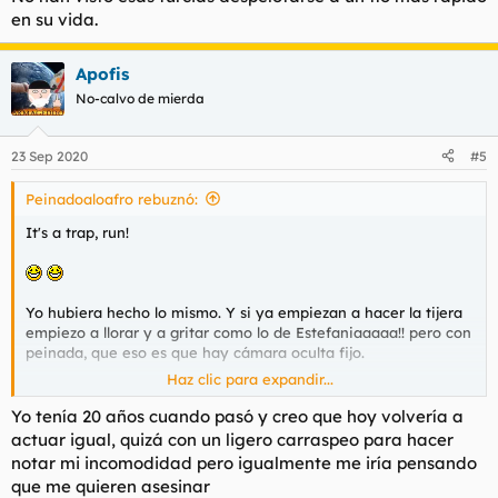
en su vida.
Apofis
No-calvo de mierda
23 Sep 2020
#5
Peinadoaloafro rebuznó:
It's a trap, run!
Yo hubiera hecho lo mismo. Y si ya empiezan a hacer la tijera
empiezo a llorar y a gritar como lo de Estefaniaaaaa!! pero con
peinada, que eso es que hay cámara oculta fijo.
Haz clic para expandir...
Eso estando como estoy ahora, claro. Me pilla hace 15 años y
me pongo en bolas en 0,000000000000001 milisecs. No han
Yo tenía 20 años cuando pasó y creo que hoy volvería a
visto esas furcias despelotarse a un tío más rápido en su vida.
actuar igual, quizá con un ligero carraspeo para hacer
notar mi incomodidad pero igualmente me iría pensando
que me quieren asesinar