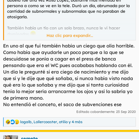
persona a como se ve en la tele. Duró un día, abrumada por la
cantidad de subnormales y subnormalas que no paraban de
atosigarla.
También había un tío con un solo brazo, nunca le vi hacer
dominadas
.
Haz clic para expandir...
Durante un tiempo estuvo yendo una ciega, joven y con dos
En uno al que fui también había un ciego que olía horrible.
tetones importantes. Había que estar constatemente guiándola
Como había que ayudarle un poco porque a la que se
de máquina en máquina cogida de la mano para que no se
descuidase se ponía a cagar en el press de banca
descalabrase. En una ocasíon que estaba el gimnasio vacío
pensando que era el WC pues acababas hablando con él.
tuve que acompañarla a los vestuarios. Pensé en quedarme y
Un día le pregunté si era ciego de nacimiento y me dijo
ver como se desvestía pero al final no lo hice, puta conciencia.
que sí y le dije que qué soñaba, si nunca había visto nada
P.D. Yo era como Apofis, siempre entraba como los butes, con
qué era lo que soñaba y me dijo que si tanta curiosidad
la cabeza gacha y sin saludar a nadie. Nunca me tragaron.
tenía lo mejor sería arrancarme los ojos y así lo sabría yo
de primera mano.
No entendió el conceto, el saco de subvenciones ese
Editado cobardemente:
23 Sep 2020
logalb
,
Lollercoaster
,
otilio
y 4 más
R
e
a
semete
c