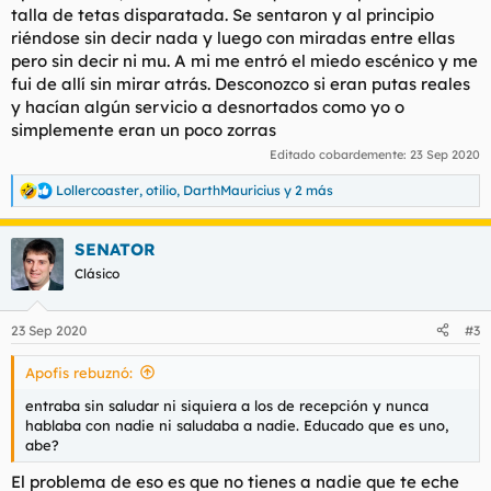
talla de tetas disparatada. Se sentaron y al principio
riéndose sin decir nada y luego con miradas entre ellas
pero sin decir ni mu. A mi me entró el miedo escénico y me
fui de allí sin mirar atrás. Desconozco si eran putas reales
y hacían algún servicio a desnortados como yo o
simplemente eran un poco zorras
Editado cobardemente:
23 Sep 2020
Lollercoaster
,
otilio
,
DarthMauricius
y 2 más
R
e
a
SENATOR
c
c
Clásico
i
o
n
23 Sep 2020
#3
e
s
Apofis rebuznó:
:
entraba sin saludar ni siquiera a los de recepción y nunca
hablaba con nadie ni saludaba a nadie. Educado que es uno,
abe?
El problema de eso es que no tienes a nadie que te eche