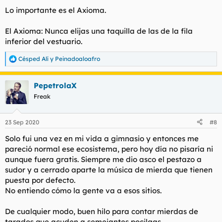
Lo importante es el Axioma.
El Axioma:
Nunca elijas una taquilla de las de la fila
inferior del vestuario
.
Césped Alí
y
Peinadoaloafro
R
e
a
PepetrolaX
c
c
Freak
i
o
n
23 Sep 2020
#8
e
s
Solo fui una vez en mi vida a gimnasio y entonces me
:
pareció normal ese ecosistema, pero hoy día no pisaría ni
aunque fuera gratis. Siempre me dio asco el pestazo a
sudor y a cerrado aparte la música de mierda que tienen
puesta por defecto.
No entiendo cómo la gente va a esos sitios.
De cualquier modo, buen hilo para contar mierdas de
tarados que acuden a semejantes pocilgas.