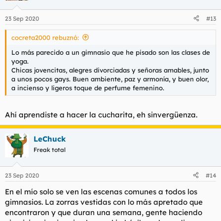
o
n
23 Sep 2020
#13
e
s
cocreta2000 rebuznó:
:
Lo más parecido a un gimnasio que he pisado son las clases de
yoga.
Chicas jovencitas, alegres divorciadas y señoras amables, junto
a unos pocos gays. Buen ambiente, paz y armonía, y buen olor,
a incienso y ligeros toque de perfume femenino.
Ahí aprendiste a hacer la cucharita, eh sinvergüenza.
LeChuck
Freak total
23 Sep 2020
#14
En el mío solo se ven las escenas comunes a todos los
gimnasios. La zorras vestidas con lo más apretado que
encontraron y que duran una semana, gente haciendo