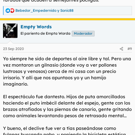
Bebedor_Empedernido
y
Sonic88
R
e
a
Empty Words
c
c
El pariento de Empta Worda
Moderador
i
o
n
23 Sep 2020
#9
e
s
Yo siempre he sido de deportes al aire libre y tal. Pero una
:
vez montaron un gilnasio (donde voy a ver pollones
lustrosos y venosos) cerca de mi casa con un precio
irrisorio. Y alli que nos apuntaos yo y un hamijo
imaginario.
El espectáculo fue dantesto. Hijos de puta amorcillados
haciendo el puto imbécil delante del espejo, gente con los
brazos atrofiados y las piernas de canario, gente gritando
como animales levantando pesos de retrasado mental...
Y bueno, el declive fue ver a tías paseándose como
fulanas buscando nabo, y poniendo la bicicleta estática