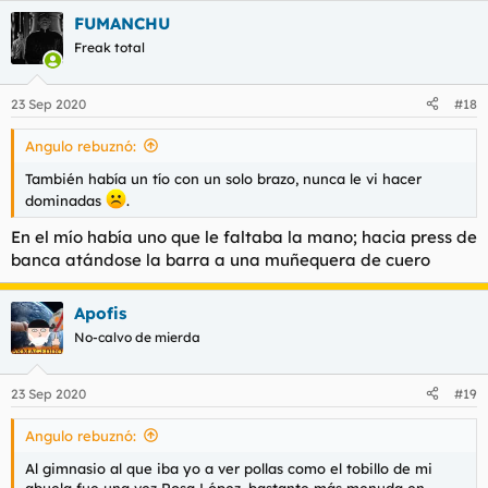
a
FUMANCHU
c
c
Freak total
i
o
n
23 Sep 2020
#18
e
s
Angulo rebuznó:
:
También había un tío con un solo brazo, nunca le vi hacer
dominadas
.
En el mío había uno que le faltaba la mano; hacia press de
banca atándose la barra a una muñequera de cuero
Apofis
No-calvo de mierda
23 Sep 2020
#19
Angulo rebuznó:
Al gimnasio al que iba yo a ver pollas como el tobillo de mi
abuela fue una vez Rosa López, bastante más menuda en