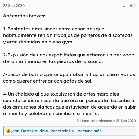
23 Sep 2020
#11
Anécdotas breves:
1-Bastantes discusiones entre conocidos que
habitualmente tenían trabajos de porteros de discotecas
y eran dirimidas en pleno gym.
2-Expulsión de unos espabilados que echaron un derivado
de la marihuana en las piedras de la sauna.
3-Locos de barrio que se apuntaban y hacían cosas varias
como querer entrenar con gafas de sol.
4-Un chalado al que expulsaron de artes marciales
cuando se dieron cuenta que era un psicopata; buscaba a
dos cinturones blancos que estuviesen de acuerdo en subir
al monte y celebrar un combate a muerte.
Editado cobardemente:
23 Sep 2020
jean
,
DarthMauricius
,
PepetrolaX
y 1 persona más
R
e