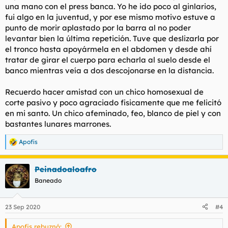
una mano con el press banca. Yo he ido poco al ginlarios,
fui algo en la juventud, y por ese mismo motivo estuve a
punto de morir aplastado por la barra al no poder
levantar bien la última repetición. Tuve que deslizarla por
el tronco hasta apoyármela en el abdomen y desde ahí
tratar de girar el cuerpo para echarla al suelo desde el
banco mientras veía a dos descojonarse en la distancia.
Recuerdo hacer amistad con un chico homosexual de
corte pasivo y poco agraciado fisicamente que me felicitó
en mi santo. Un chico afeminado, feo, blanco de piel y con
bastantes lunares marrones.
Apofis
R
e
a
Peinadoaloafro
c
c
Baneado
i
o
n
23 Sep 2020
#4
e
s
Apofis rebuznó:
: