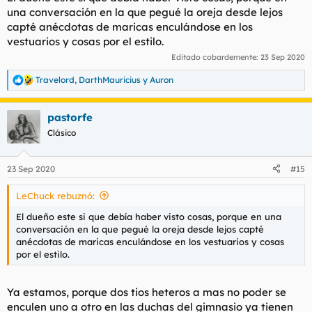
una conversación en la que pegué la oreja desde lejos
capté anécdotas de maricas enculándose en los
vestuarios y cosas por el estilo.
Editado cobardemente:
23 Sep 2020
Travelord
,
DarthMauricius
y
Auron
R
e
a
pastorfe
c
c
Clásico
i
o
n
23 Sep 2020
#15
e
s
LeChuck rebuznó:
:
El dueño este si que debía haber visto cosas, porque en una
conversación en la que pegué la oreja desde lejos capté
anécdotas de maricas enculándose en los vestuarios y cosas
por el estilo.
Ya estamos, porque dos tios heteros a mas no poder se
enculen uno a otro en las duchas del gimnasio ya tienen