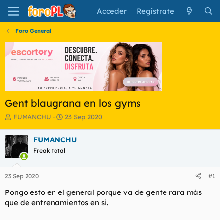
Acceder
Regístrate
Foro General
Gent blaugrana en los gyms
I
F
FUMANCHU
23 Sep 2020
n
e
i
c
FUMANCHU
c
h
Freak total
i
a
a
d
d
e
23 Sep 2020
#1
o
i
r
n
Pongo esto en el general porque va de gente rara más
d
i
que de entrenamientos en si.
e
c
l
i