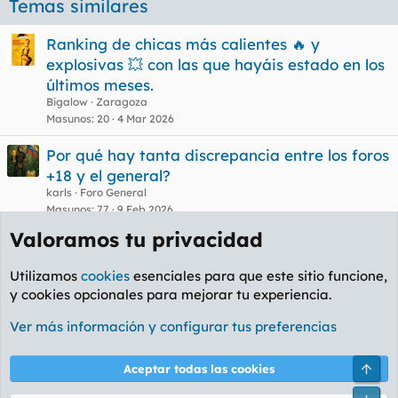
Temas similares
u
e
Ranking de chicas más calientes 🔥 y
t
explosivas 💥 con las que hayáis estado en los
a
s
últimos meses.
Bigalow
Zaragoza
Masunos
20
4 Mar 2026
Por qué hay tanta discrepancia entre los foros
+18 y el general?
karls
Foro General
Masunos
77
9 Feb 2026
¿Qué tienen en común la gente que se mete y
postea en este foro?
Cachondo Mental
Foro General
Masunos
83
14 Nov 2025
No mames wey! Disturbios en Los Ángeles.
Panchitos y aliades haciendo fogatas.
Troy McClon
Foro Política
Masunos
80
13 Jun 2025