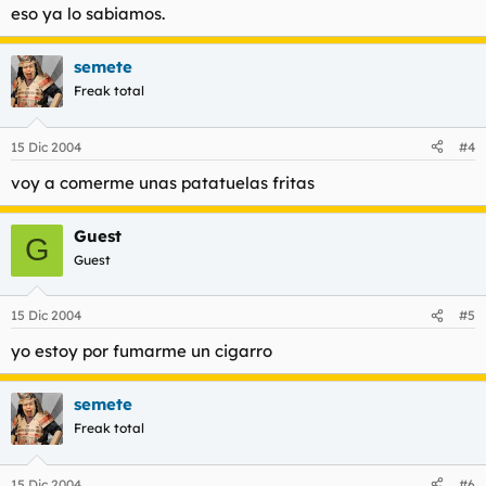
eso ya lo sabiamos.
semete
Freak total
15 Dic 2004
#4
voy a comerme unas patatuelas fritas
Guest
G
Guest
15 Dic 2004
#5
yo estoy por fumarme un cigarro
semete
Freak total
15 Dic 2004
#6