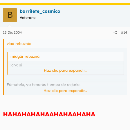
barrilete_cosmico
B
Veterano
15 Dic 2004
#14
vlad rebuznó:
midgär rebuznó:
:cry: si
:cry: :cry: :cry: :cry:
Haz clic para expandir...
Fúmatelo, ya tendrás tiempo de dejarlo.
Haz clic para expandir...
HAHAHAHAHAAHAHAAHAHA