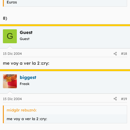
Euros
HAHAHAHAHAAHAHAAHAHA
8)
Guest
G
EDITO::MODERATAS BORREN ESTE..... GRACIAS FUE SIN
Guest
QUEERER
15 Dic 2004
#18
me voy a ver la 2 :cry:
biggest
Freak
15 Dic 2004
#19
midgär rebuznó:
me voy a ver la 2 :cry: