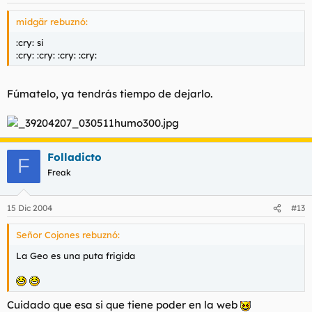
midgär rebuznó:
:cry: si
:cry: :cry: :cry: :cry:
Fúmatelo, ya tendrás tiempo de dejarlo.
Folladicto
F
Freak
15 Dic 2004
#13
Señor Cojones rebuznó:
La Geo es una puta frigida
Cuidado que esa si que tiene poder en la web