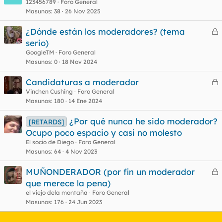
123456789
Foro General
Masunos
38
26 Nov 2025
¿Dónde están los moderadores? (tema
e
serio)
r
GoogleTM
Foro General
r
Masunos
0
18 Nov 2024
Candidaturas a moderador
e
Vinchen Cushing
Foro General
o
Masunos
180
14 Ene 2024
r
r
¿Por qué nunca he sido moderador?
[RETARDS]
Ocupo poco espacio y casi no molesto
El socio de Diego
Foro General
o
Masunos
64
4 Nov 2023
MUÑONDERADOR (por fin un moderador
e
que merece la pena)
r
el viejo dela montaña
Foro General
r
Masunos
176
24 Jun 2023