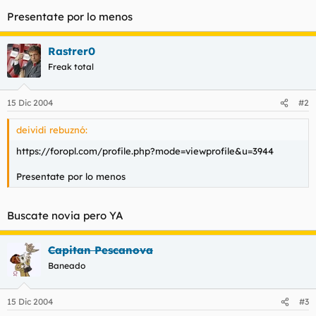
t
o
Presentate por lo menos
e
m
a
Rastrer0
Freak total
15 Dic 2004
#2
deividi rebuznó:
https://foropl.com/profile.php?mode=viewprofile&u=3944
Presentate por lo menos
Buscate novia pero YA
Capitan Pescanova
Baneado
15 Dic 2004
#3