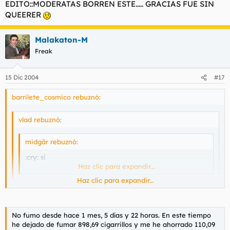
EDITO::MODERATAS BORREN ESTE..... GRACIAS FUE SIN
QUEERER
Malakaton-M
Freak
15 Dic 2004
#17
barrilete_cosmico rebuznó:
vlad rebuznó:
midgär rebuznó:
:cry: si
:cry: :cry: :cry: :cry:
Haz clic para expandir...
Haz clic para expandir...
Fúmatelo, ya tendrás tiempo de dejarlo.
Haz clic para expandir...
No fumo desde hace 1 mes, 5 días y 22 horas. En este tiempo
he dejado de fumar 898,69 cigarrillos y me he ahorrado 110,09