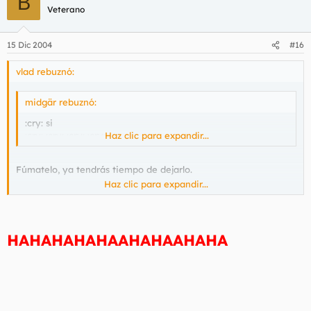
B
Veterano
15 Dic 2004
#16
vlad rebuznó:
midgär rebuznó:
:cry: si
:cry: :cry: :cry: :cry:
Haz clic para expandir...
Fúmatelo, ya tendrás tiempo de dejarlo.
Haz clic para expandir...
HAHAHAHAHAAHAHAAHAHA