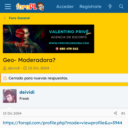
Acceder
Regístrate
Foro General
Geo- Moderadora?
I
F
deividi
15 Dic 2004
n
e
Cerrado para nuevas respuestas.
i
c
c
h
i
a
deividi
a
d
d
Freak
e
o
i
r
n
15 Dic 2004
#1
d
i
e
c
https://foropl.com/profile.php?mode=viewprofile&u=3944
l
i