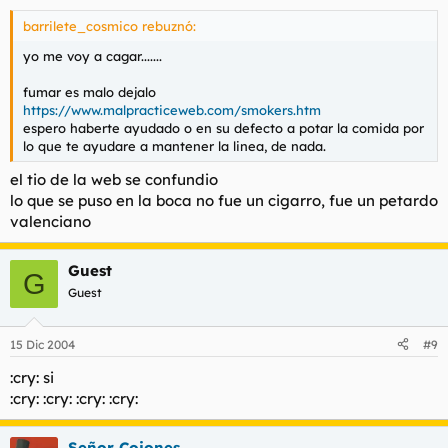
barrilete_cosmico rebuznó:
yo me voy a cagar.......
fumar es malo dejalo
https://www.malpracticeweb.com/smokers.htm
espero haberte ayudado o en su defecto a potar la comida por
lo que te ayudare a mantener la linea, de nada.
el tio de la web se confundio
lo que se puso en la boca no fue un cigarro, fue un petardo
valenciano
Guest
G
Guest
15 Dic 2004
#9
:cry: si
:cry: :cry: :cry: :cry:
Señor Cojones