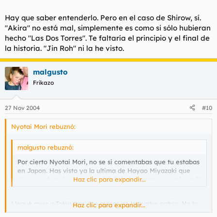
Hay que saber entenderlo. Pero en el caso de Shirow, sí.
"Akira" no está mal, simplemente es como si sólo hubieran
hecho "Las Dos Torres". Te faltaría el principio y el final de
la historia. "Jin Roh" ni la he visto.
malgusto
Frikazo
27 Nov 2004
#10
Nyotai Mori rebuznó:
malgusto rebuznó:
Por cierto Nyotai Mori, no se si comentabas que tu estabas
en Japon. Has visto ya la ultima de Hayao Miyazaki que
dicen acaban de estrenar alli?. Si la has visto, que tal esta?.
Haz clic para expandir...
Llegué ayer a Tokio tras dos meses en la madre patria. No la
Haz clic para expandir...
he visto aún, pero he oido buenas cosas de ella. Cuando pueda