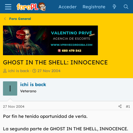
Acceder
Regístrate
Foro General
GHOST IN THE SHELL: INNOCENCE
I
F
ichi is back
27 Nov 2004
n
e
i
c
ichi is back
I
c
h
Veterano
i
a
a
d
d
e
27 Nov 2004
#1
o
i
r
n
Por fin he tenido oportunidad de verla.
d
i
e
c
La segunda parte de GHOST IN THE SHELL, INNOCENCE.
l
i