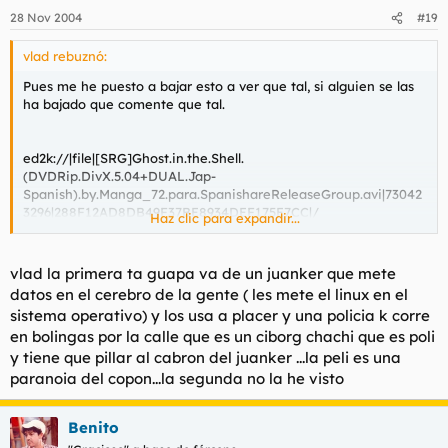
28 Nov 2004
#19
vlad rebuznó:
Pues me he puesto a bajar esto a ver que tal, si alguien se las
ha bajado que comente que tal.
ed2k://|file|[SRG]Ghost.in.the.Shell.
(DVDRip.DivX.5.04+DUAL.Jap-
Spanish).by.Manga_72.para.SpanishareReleaseGroup.avi|73042
3296|288F12AD8DB49F37BE8934DEF175E7CC|/
Haz clic para expandir...
ed2k://|file|
vlad la primera ta guapa va de un juanker que mete
[JK].Ghost.in.the.Shell.2,.Innocence.Dvd.Rip.Spanish.Sub.avi|726
datos en el cerebro de la gente ( les mete el linux en el
956032|7C17053B16535603D2D583B9F78C6E44|/
sistema operativo) y los usa a placer y una policia k corre
en bolingas por la calle que es un ciborg chachi que es poli
y tiene que pillar al cabron del juanker ...la peli es una
paranoia del copon...la segunda no la he visto
Benito