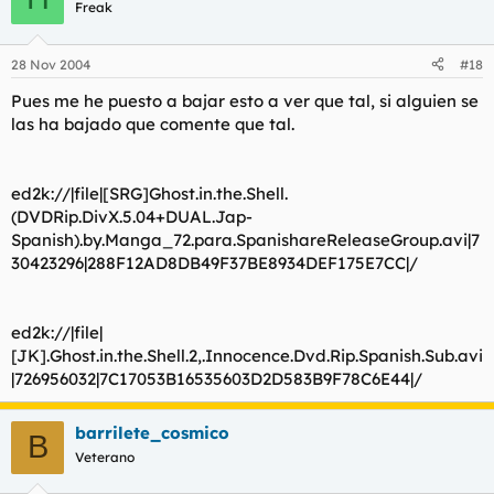
Freak
28 Nov 2004
#18
Pues me he puesto a bajar esto a ver que tal, si alguien se
las ha bajado que comente que tal.
ed2k://|file|[SRG]Ghost.in.the.Shell.
(DVDRip.DivX.5.04+DUAL.Jap-
Spanish).by.Manga_72.para.SpanishareReleaseGroup.avi|7
30423296|288F12AD8DB49F37BE8934DEF175E7CC|/
ed2k://|file|
[JK].Ghost.in.the.Shell.2,.Innocence.Dvd.Rip.Spanish.Sub.avi
|726956032|7C17053B16535603D2D583B9F78C6E44|/
barrilete_cosmico
B
Veterano