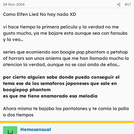
segundo... igual es interesante hablar del tema. Ya sabes que
28 Nov 2004
#17
aquí todo lo freak se multiplica por 1000.
Como Elfen Lied No hay nada XD
vi hace tiempo la primera pelicula y la verdad no me
gusto mucho, ya me bajare esta aunque sea con fansubs
y la veo...
series que ecomiendo son boogie pop phantom o petshop
of horrors son unos aniems que me han llamado mucho la
atencion la verdad, aunque no se casi anda de ellos...
por cierto alguien sabe donde puedo conseguir el
tema ese de los semaforos japoneses que sale en
boogiepop phantom
es que me tiene enamorado esa melodia
Ahora mismo te bajaba los pantalones y te comía la polla
a dos tiempos
Hemosensual
H