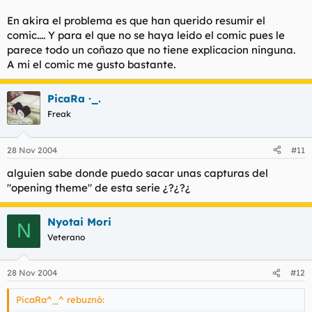
me escapo y veo qué tal, aunque el Dragon Quest 8, que ha
salido hoy, me va a quitar tiempo... lo sé... lo intuyo...
En akira el problema es que han querido resumir el
comic.... Y para el que no se haya leido el comic pues le
parece todo un coñazo que no tiene explicacion ninguna.
A lo largo de mi vida he visto dos películas de animación
A mi el comic me gusto bastante.
japonesas: Akira y Jin Roh. Ambas me parecieron,
parafraseando al Sr. Mori, tostones infumables de
proporciones descomunales.
PicaRa ·_.
Freak
¿Es todo el anime "serio" así?
Haz clic para expandir...
28 Nov 2004
#11
Hay que saber entenderlo. Pero en el caso de Shirow, sí. "Akira"
alguien sabe donde puedo sacar unas capturas del
no está mal, simplemente es como si sólo hubieran hecho "Las
"opening theme" de esta serie ¿?¿?¿
Dos Torres". Te faltaría el principio y el final de la historia. "Jin
Roh" ni la he visto.
Nyotai Mori
N
Veterano
28 Nov 2004
#12
PicaRa^_^ rebuznó: