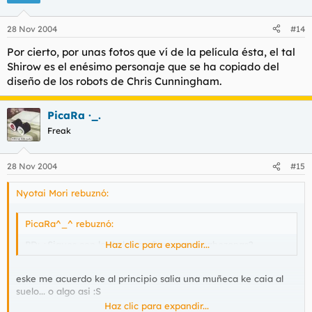
28 Nov 2004
#14
Por cierto, por unas fotos que ví de la película ésta, el tal
Shirow es el enésimo personaje que se ha copiado del
diseño de los robots de Chris Cunningham.
PicaRa ·_.
Freak
28 Nov 2004
#15
Nyotai Mori rebuznó:
PicaRa^_^ rebuznó:
PD: ¿Sigues con lo de las muñecas esas cabezonas?
Haz clic para expandir...
eske me acuerdo ke al principio salia una muñeca ke caia al
suelo... o algo asi :S
Haz clic para expandir...