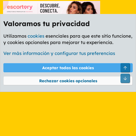
Valoramos tu privacidad
Utilizamos
cookies
esenciales para que este sitio funcione,
y cookies opcionales para mejorar tu experiencia.
Foro General
Ver más información y configurar tus preferencias
Cookies
PL OLDSTYLE AMARILLO
Cambiar fuente
Español (ES)
Arri
Aceptar todas las cookies
Contáctanos
Términos y reglas
Política de privacidad
Ayuda
R
Pie
S
Rechazar cookies opcionales
S
®
Community platform by XenForo
© 2010-2026 XenForo Ltd.