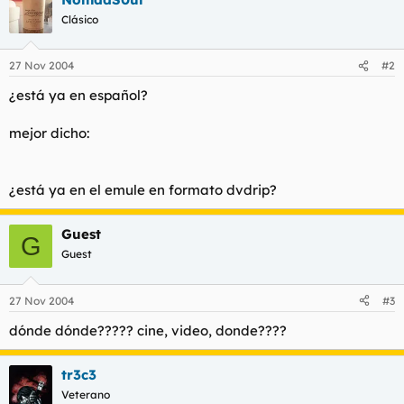
Clásico
27 Nov 2004
#2
¿está ya en español?
mejor dicho:
¿está ya en el emule en formato dvdrip?
Guest
G
Guest
27 Nov 2004
#3
dónde dónde????? cine, video, donde????
tr3c3
Veterano