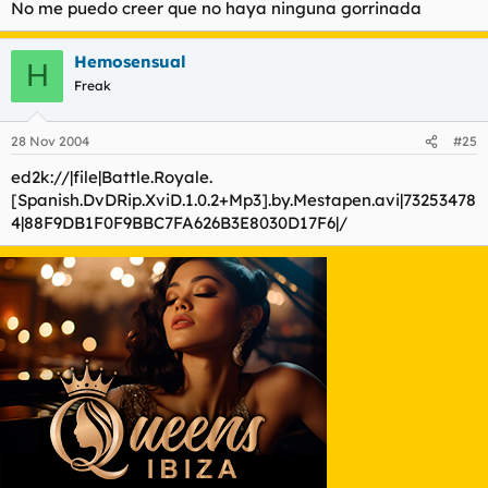
No me puedo creer que no haya ninguna gorrinada
pos batle royal ta de puta madre....a mi me ponen todas esas
japonesitas en uniforme pegandose tiros unas a otras y tal.
Hemosensual
principo de la peli ::
H
Freak
28 Nov 2004
#25
ed2k://|file|Battle.Royale.
[Spanish.DvDRip.XviD.1.0.2+Mp3].by.Mestapen.avi|73253478
4|88F9DB1F0F9BBC7FA626B3E8030D17F6|/