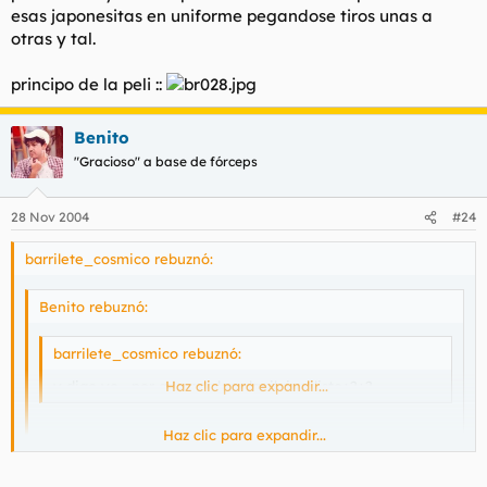
esas japonesitas en uniforme pegandose tiros unas a
otras y tal.
principo de la peli ::
Benito
"Gracioso" a base de fórceps
28 Nov 2004
#24
barrilete_cosmico rebuznó:
Benito rebuznó:
barrilete_cosmico rebuznó:
y digo yo....por que nos las alquilais y listo¿?¿?
Haz clic para expandir...
Haz clic para expandir...
Porque tendria que salir de casa y hace frio
Haz clic para expandir...