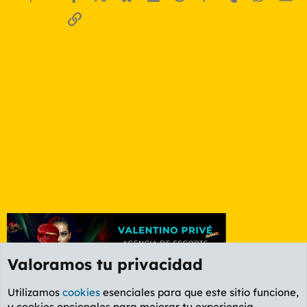
Enlace
Valoramos tu privacidad
Utilizamos
cookies
esenciales para que este sitio funcione,
y cookies opcionales para mejorar tu experiencia.