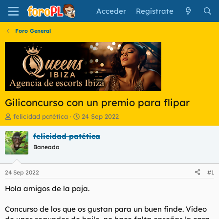
Acceder
Regístrate
Foro General
Giliconcurso con un premio para flipar
I
F
felicidad patética
24 Sep 2022
n
e
i
c
felicidad patética
c
h
Baneado
i
a
a
d
d
e
24 Sep 2022
#1
o
i
r
n
Hola amigos de la paja.
d
i
e
c
Concurso de los que os gustan para un buen finde. Vídeo
l
i