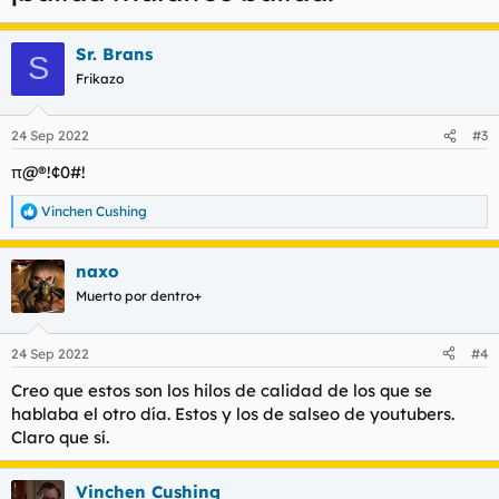
Sr. Brans
S
Frikazo
24 Sep 2022
#3
π@®!¢0#!
Vinchen Cushing
R
e
a
naxo
c
c
Muerto por dentro+
i
o
n
24 Sep 2022
#4
e
s
Creo que estos son los hilos de calidad de los que se
:
hablaba el otro día. Estos y los de salseo de youtubers.
Claro que sí.
Vinchen Cushing