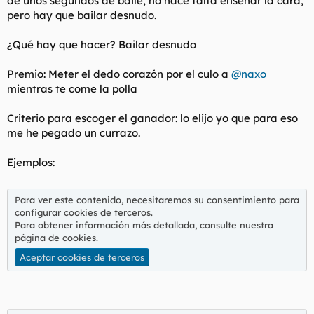
de unos segundos de baile, no hace falta enseñar la cara,
t
o
pero hay que bailar desnudo.
e
m
a
¿Qué hay que hacer? Bailar desnudo
Premio: Meter el dedo corazón por el culo a
@naxo
mientras te come la polla
Criterio para escoger el ganador: lo elijo yo que para eso
me he pegado un currazo.
Ejemplos:
Para ver este contenido, necesitaremos su consentimiento para
configurar cookies de terceros.
Para obtener información más detallada, consulte nuestra
página de cookies
.
Aceptar cookies de terceros