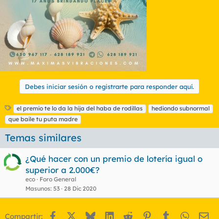
Debes iniciar sesión o registrarte para responder aquí.
E
el premio te lo da la hija del haba de rodillas
hediondo subnormal
t
que baile tu puta madre
i
q
Temas similares
u
e
¿Qué hacer con un premio de lotería igual o
t
superior a 2.000€?
a
s
eco
Foro General
Masunos
53
28 Dic 2020
Facebook
X
Bluesky
LinkedIn
Reddit
Pinterest
Tumblr
WhatsA
Em
Compartir: