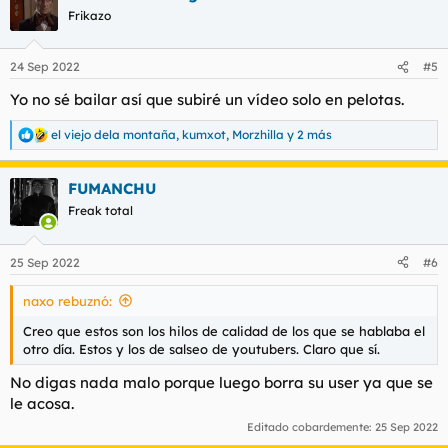
Frikazo
24 Sep 2022
#5
Yo no sé bailar así que subiré un vídeo solo en pelotas.
el viejo dela montaña
,
kumxot
,
Morzhilla
y 2 más
R
e
a
FUMANCHU
c
c
Freak total
i
o
n
25 Sep 2022
#6
e
s
naxo rebuznó:
:
Creo que estos son los hilos de calidad de los que se hablaba el
otro día. Estos y los de salseo de youtubers. Claro que sí.
No digas nada malo porque luego borra su user ya que se
le acosa.
Editado cobardemente:
25 Sep 2022