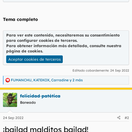
Tema completo
Para ver este contenido, necesitaremos su consentimiento
para configurar cookies de terceros.
Para obtener información más detallada, consulte nuestra
página de cookies
.
Aceptar cookies de terceros
Editado cobardemente:
24 Sep 2022
FUMANCHU
,
KATEKOX
,
Carradine
y 2 más
R
e
a
felicidad patética
c
c
Baneado
i
o
n
24 Sep 2022
#2
e
s
¡bailad malditos bailad!
: