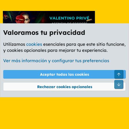
Valoramos tu privacidad
Utilizamos
cookies
esenciales para que este sitio funcione,
y cookies opcionales para mejorar tu experiencia.
Foro Cine
Ver más información y configurar tus preferencias
Cookies
PL OLDSTYLE AMARILLO
Cambiar fuente
Español (ES)
Arri
Aceptar todas las cookies
Contáctanos
Términos y reglas
Política de privacidad
Ayuda
R
Pie
S
Rechazar cookies opcionales
S
®
Community platform by XenForo
© 2010-2026 XenForo Ltd.