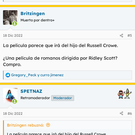
e
a
Britzingen
c
c
Muerto por dentro+
i
o
n
18 Dic 2022
#5
e
s
La película parece que irá del hijo del Russell Crowe.
:
¿Una película de romanos dirigida por Ridley Scott?
Compro.
Gregory_Peck
y
curro jimenez
R
e
a
SPETNAZ
c
c
Retromoderador
Moderador
i
o
n
18 Dic 2022
#6
e
s
Britzingen rebuznó:
:
La película parece que irá del hijo del Russell Crowe.