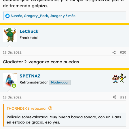
de tremenda golpiza.
Sureño
,
Gregory_Peck
,
Jaeger
y 3 más
R
e
a
LeChuck
c
c
Freak total
i
o
n
18 Dic 2022
#20
e
s
Gladiator 2: venganza como puedas
:
SPETNAZ
Retromoderador
Moderador
18 Dic 2022
#21
THORNDIKE rebuznó:
Película sobrevalorada. Muy buena banda sonora, con un Hans
en estado de gracia, eso yes.