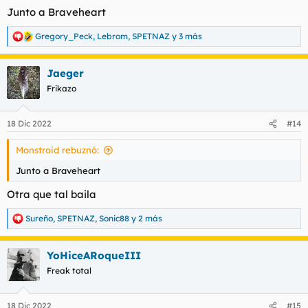
Junto a Braveheart
Gregory_Peck
,
Lebrom
,
SPETNAZ
y 3 más
R
e
a
Jaeger
c
c
Frikazo
i
o
n
18 Dic 2022
#14
e
s
Monstroid rebuznó:
:
Junto a Braveheart
Otra que tal baila
Sureño
,
SPETNAZ
,
Sonic88
y 2 más
R
e
a
YoHiceARoqueIII
c
c
Freak total
i
o
n
18 Dic 2022
#15