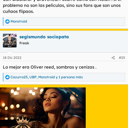
:
problema no son las películas, sino sus fans que son unos
cuñaos flipaos.
Monstroid
R
e
a
segismundo sociopata
c
c
Freak
i
o
n
18 Dic 2022
#25
e
s
Lo mejor era Oliver reed, sombras y cenizas .
:
Cazurro25
,
UBP
,
Monstroid
y 1 persona más
R
e
a
c
c
i
o
n
e
s
: