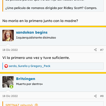
¿Una película de romanos dirigida por Ridley Scott? Compro.
No moría en la primera junto con la madre?
sandokan begins
Izquierquidistante disimulao
18 Dic 2022
#7
Vi la primera una vez y tuve suficiente.
serdo
,
Sureño
y
Gregory_Peck
R
e
a
Britzingen
c
c
Muerto por dentro+
i
o
n
18 Dic 2022
#8
e
s
SPETNAZ rebuznó:
: