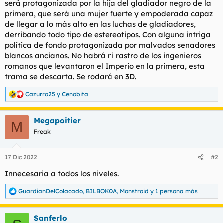
será protagonizada por la hija del gladiador negro de la
t
o
e
primera, que será una mujer fuerte y empoderada capaz
m
de llegar a lo más alto en las luchas de gladiadores,
a
derribando todo tipo de estereotipos. Con alguna intriga
política de fondo protagonizada por malvados senadores
blancos ancianos. No habrá ni rastro de los ingenieros
romanos que levantaron el Imperio en la primera, esta
trama se descarta. Se rodará en 3D.
Cazurro25
y
Cenobita
R
e
a
Megapoitier
c
M
c
Freak
i
o
n
17 Dic 2022
#2
e
s
Innecesaria a todos los niveles.
:
GuardianDelColacado
,
BILBOKOA
,
Monstroid
y 1 persona más
R
e
a
Sanferlo
c