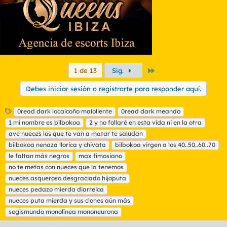
Último
1 de 13
Sig.
Debes iniciar sesión o registrarte para responder aquí.
E
0read dark localcoño maloliente
0read dark meando
t
1 mi nombre es bilbokoa
2 y no follaré en esta vida ni en la otra
i
ave nueces los que te van a matar te saludan
q
bilbokoa nenaza llorica y chivata
bilbokoa virgen a los 40..50..60..70
u
le faltan más negros
e
max fimosiano
t
no te metas con nueces que la tenemos
a
nueces asqueroso desgraciado hijoputa
s
nueces pedazo mierda diarreica
nueces puta mierda y sus clones aún más
segismundo monolínea mononeurona