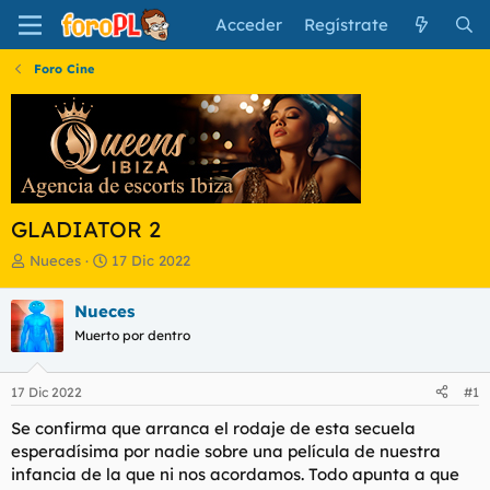
Acceder
Regístrate
Foro Cine
GLADIATOR 2
I
F
Nueces
17 Dic 2022
n
e
i
c
Nueces
c
h
Muerto por dentro
i
a
a
d
d
e
17 Dic 2022
#1
o
i
r
n
Se confirma que arranca el rodaje de esta secuela
d
i
esperadísima por nadie sobre una película de nuestra
e
c
infancia de la que ni nos acordamos. Todo apunta a que
l
i