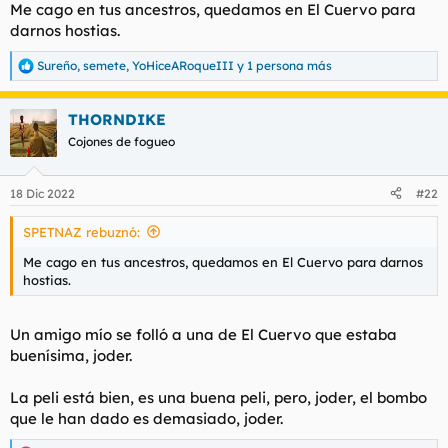
Me cago en tus ancestros, quedamos en El Cuervo para
darnos hostias.
Sureño
,
semete
,
YoHiceARoqueIII
y 1 persona más
R
e
a
THORNDIKE
c
c
Cojones de fogueo
i
o
n
18 Dic 2022
#22
e
s
SPETNAZ rebuznó:
:
Me cago en tus ancestros, quedamos en El Cuervo para darnos
hostias.
Un amigo mío se folló a una de El Cuervo que estaba
buenísima, joder.
La peli está bien, es una buena peli, pero, joder, el bombo
que le han dado es demasiado, joder.