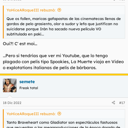
e
s
YoHiceARoqueIII rebuznó:
:
Que os follen, maricas gafapastas de las cinematecas llenas de
gordos de pelo grasiento, olor a sudor y lefa que justifican no
suicidarse porque Irán ha sacado nueva película VO
subtitulada en paki...
Oui?! C' est moi...
...Pero si tendrías que ver mi Youtube, que lo tengo
plagado con pelis tipo Spookies, La Muerte viaja en Video
o explotations italianas de pelis de bárbaros.
semete
Freak total
18 Dic 2022
#17
YoHiceARoqueIII rebuznó:
Tanto Braveheart como Gladiator son espectáculos fastuosos
que recuerdan a las megaproducciones de la época dorada de