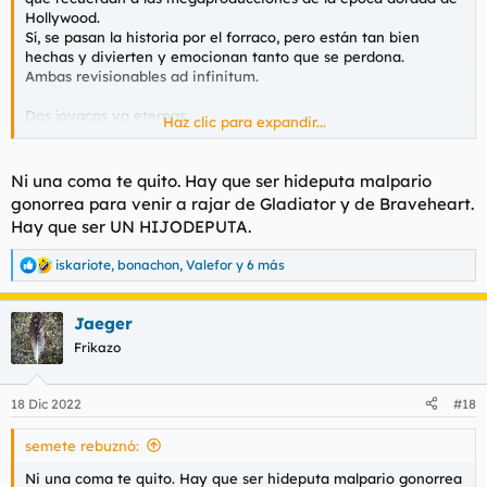
Hollywood.
Sí, se pasan la historia por el forraco, pero están tan bien
hechas y divierten y emocionan tanto que se perdona.
Ambas revisionables ad infinitum.
Dos joyacas ya eternas.
Haz clic para expandir...
Que os follen, maricas gafapastas de las cinematecas llenas de
gordos de pelo grasiento, olor a sudor y lefa que justifican no
Ni una coma te quito. Hay que ser hideputa malpario
suicidarse porque Irán ha sacado nueva película VO
gonorrea para venir a rajar de Gladiator y de Braveheart.
subtitulada en paki...
Hay que ser UN HIJODEPUTA.
iskariote
,
bonachon
,
Valefor
y 6 más
R
e
a
Jaeger
c
c
Frikazo
i
o
n
18 Dic 2022
#18
e
s
semete rebuznó:
:
Ni una coma te quito. Hay que ser hideputa malpario gonorrea