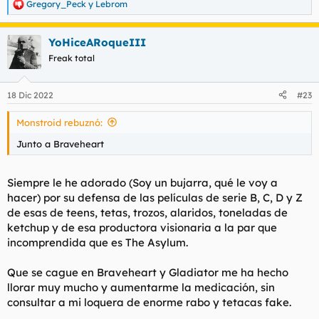
Gregory_Peck
y
Lebrom
R
e
a
YoHiceARoqueIII
c
c
Freak total
i
o
n
18 Dic 2022
#23
e
s
Monstroid rebuznó:
:
Junto a Braveheart
Siempre le he adorado (Soy un bujarra, qué le voy a
hacer) por su defensa de las películas de serie B, C, D y Z
de esas de teens, tetas, trozos, alaridos, toneladas de
ketchup y de esa productora visionaria a la par que
incomprendida que es The Asylum.
Que se cague en Braveheart y Gladiator me ha hecho
llorar muy mucho y aumentarme la medicación, sin
consultar a mi loquera de enorme rabo y tetacas fake.