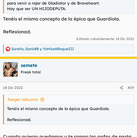
para venir a rajar de Gladiator y de Braveheart.
Hay que ser UN HIJODEPUTA.
Tenéis el mismo concepto de la épica que Guardiola.
Reflexionad.
Editado cobardemente:
18 Dic 2022
Sureño
,
Sonic88
y
YoHiceARoqueIII
R
e
a
semete
c
c
Freak total
i
o
n
18 Dic 2022
#19
e
s
Jaeger rebuznó:
:
Tenéis el mismo concepto de la épica que Guardiola.
Reflexionad.
Cuando quieras quedamos y te rompo las gafas de pasta