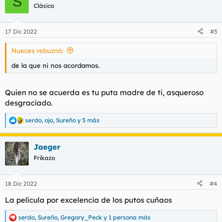
S
c
Clásico
i
o
n
17 Dic 2022
#3
e
s
Nueces rebuznó:
:
de la que ni nos acordamos.
Quien no se acuerda es tu puta madre de ti, asqueroso
desgraciado.
serdo
,
ojo
,
Sureño
y 5 más
R
e
a
Jaeger
c
c
Frikazo
i
o
n
18 Dic 2022
#4
e
s
La película por excelencia de los putos cuñaos
:
serdo
,
Sureño
,
Gregory_Peck
y 1 persona más
R