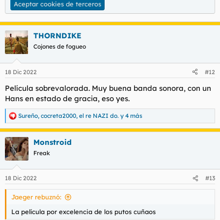
Aceptar cookies de terceros
THORNDIKE
Cojones de fogueo
18 Dic 2022
#12
Película sobrevalorada. Muy buena banda sonora, con un
Hans en estado de gracia, eso yes.
Sureño
,
cocreta2000
,
el re NAZI do.
y 4 más
R
e
a
Monstroid
c
c
Freak
i
o
n
18 Dic 2022
#13
e
s
Jaeger rebuznó:
:
La película por excelencia de los putos cuñaos