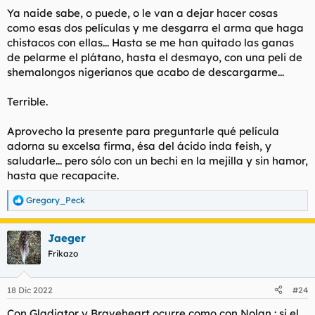
Ya naide sabe, o puede, o le van a dejar hacer cosas
como esas dos películas y me desgarra el arma que haga
chistacos con ellas... Hasta se me han quitado las ganas
de pelarme el plátano, hasta el desmayo, con una peli de
shemalongos nigerianos que acabo de descargarme...
Terrible.
Aprovecho la presente para preguntarle qué película
adorna su excelsa firma, ésa del ácido inda feish, y
saludarle... pero sólo con un bechi en la mejilla y sin hamor,
hasta que recapacite.
Gregory_Peck
R
e
a
Jaeger
c
c
Frikazo
i
o
n
18 Dic 2022
#24
e
s
Con Gladiator y Braveheart ocurre como con Nolan : si el