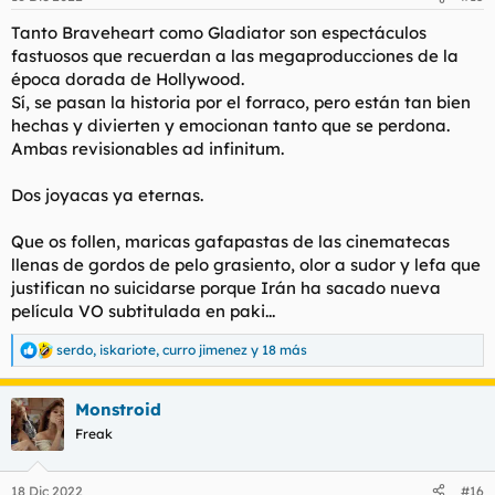
e
s
Tanto Braveheart como Gladiator son espectáculos
:
fastuosos que recuerdan a las megaproducciones de la
época dorada de Hollywood.
Sí, se pasan la historia por el forraco, pero están tan bien
hechas y divierten y emocionan tanto que se perdona.
Ambas revisionables ad infinitum.
Dos joyacas ya eternas.
Que os follen, maricas gafapastas de las cinematecas
llenas de gordos de pelo grasiento, olor a sudor y lefa que
justifican no suicidarse porque Irán ha sacado nueva
película VO subtitulada en paki...
serdo
,
iskariote
,
curro jimenez
y 18 más
R
e
a
Monstroid
c
c
Freak
i
o
n
18 Dic 2022
#16