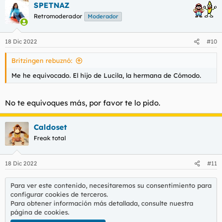
SPETNAZ
c
c
Retromoderador
Moderador
i
o
n
18 Dic 2022
#10
e
s
Britzingen rebuznó:
:
Me he equivocado. El hijo de Lucila, la hermana de Cómodo.
No te equivoques más, por favor te lo pido.
Caldoset
Freak total
18 Dic 2022
#11
Para ver este contenido, necesitaremos su consentimiento para
configurar cookies de terceros.
Para obtener información más detallada, consulte nuestra
página de cookies
.