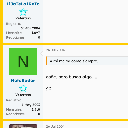
LiJaTeLa1RaTo
Veterano
Registro
30 Abr 2004
Mensajes
1.097
Reacciones
0
26 Jul 2004
N
A mi me va como siempre.
coñe, pero busca algo......
Nofollador
:12
Veterano
Registro
1 May 2003
Mensajes
1.518
Reacciones
0
26 Jul 2004