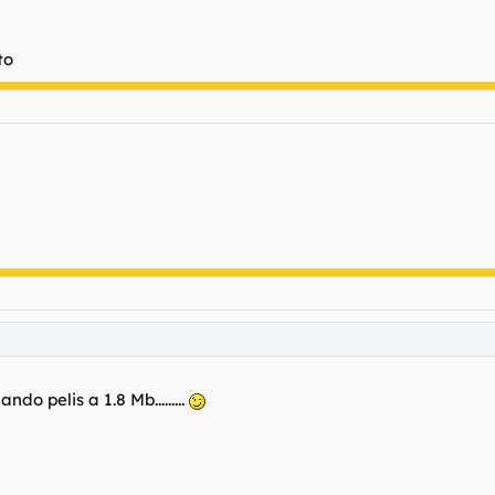
rto
do pelis a 1.8 Mb.........