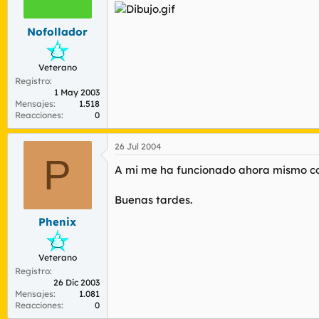
r
n
d
i
Nofollador
e
c
l
i
t
o
Veterano
e
Registro
m
1 May 2003
a
Mensajes
1.518
Reacciones
0
26 Jul 2004
P
A mi me ha funcionado ahora mismo co
Buenas tardes.
Phenix
Veterano
Registro
26 Dic 2003
Mensajes
1.081
Reacciones
0