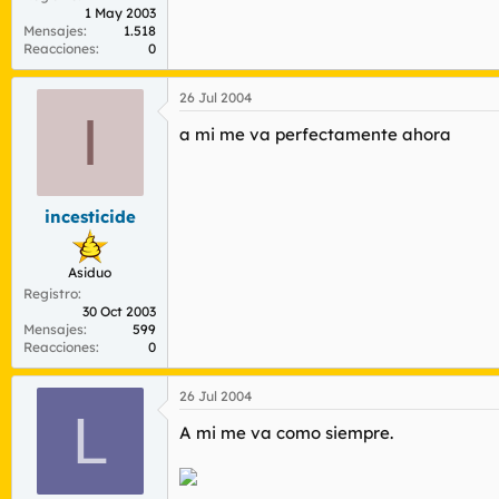
1 May 2003
Mensajes
1.518
Reacciones
0
26 Jul 2004
I
a mi me va perfectamente ahora
incesticide
Asiduo
Registro
30 Oct 2003
Mensajes
599
Reacciones
0
26 Jul 2004
L
A mi me va como siempre.