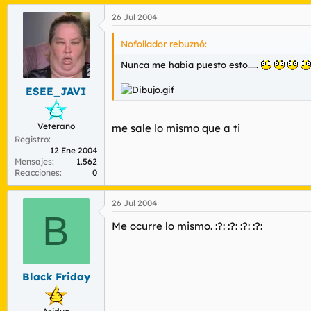
26 Jul 2004
Nofollador rebuznó:
Nunca me habia puesto esto.....
ESEE_JAVI
Veterano
me sale lo mismo que a ti
Registro
12 Ene 2004
Mensajes
1.562
Reacciones
0
26 Jul 2004
B
Me ocurre lo mismo. :?: :?: :?: :?:
Black Friday