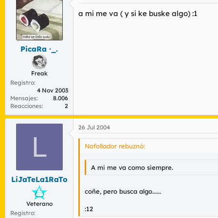
a mi me va ( y si ke buske algo) :1
PicaRa ·_.
Freak
Registro
4 Nov 2003
Mensajes
8.006
Reacciones
2
26 Jul 2004
L
Nofollador rebuznó:
A mi me va como siempre.
LiJaTeLa1RaTo
coñe, pero busca algo......
Veterano
:12
Registro