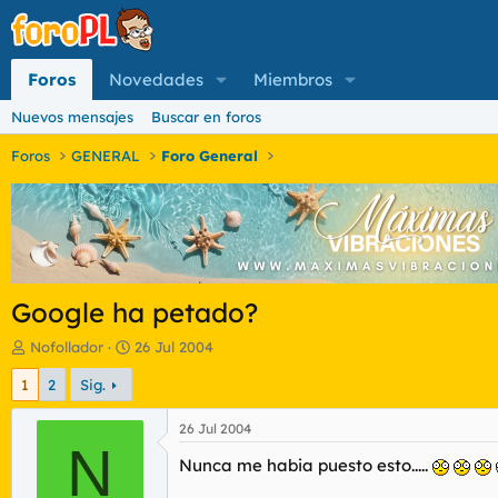
Foros
Novedades
Miembros
Nuevos mensajes
Buscar en foros
Foros
GENERAL
Foro General
Google ha petado?
I
F
Nofollador
26 Jul 2004
n
e
1
2
Sig.
i
c
c
h
i
a
26 Jul 2004
a
N
d
Nunca me habia puesto esto.....
d
e
o
i