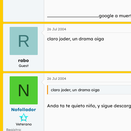
...........................................................google a mue
26 Jul 2004
R
claro joder, un drama oiga
rabo
Guest
26 Jul 2004
N
claro joder, un drama oiga
Anda ta te quieto niño, y sigue descargan
Nofollador
Veterano
Registro