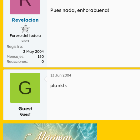
Pues nada, enhorabuena!
Revelacion
Forero del todo a
cien
Registro
2 May 2004
Mensajes
150
Reacciones
0
13 Jun 2004
G
planklk
Guest
Guest