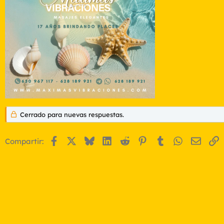
Cerrado para nuevas respuestas.
Facebook
X
Bluesky
LinkedIn
Reddit
Pinterest
Tumblr
WhatsApp
Email
E
Compartir: