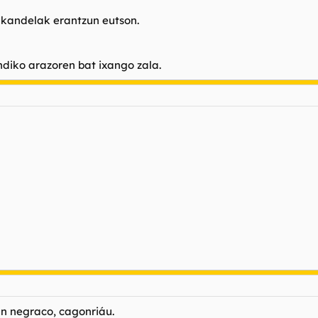
?kandelak erantzun eutson.
diko arazoren bat ixango zala.
un negraco, cagonriáu.