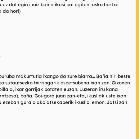
ez dut egin inoiz baina ikusi bai egiten, asko hortxe
a da hori)
.
buruba makurtutia ixango da zure biarra... Baña niri beste
o sutautsezko txirringarik ospetsubena ixan zan. Gixonen
illala, ixar gorrijak botaten euzan. Luzeran iru kana
ntzesa), baña. Goi-gora juan zan-eta, ikusliak uste ixan
 ta ezeban gura olako atsekaberik ikuslioi emon. Jatsi zan