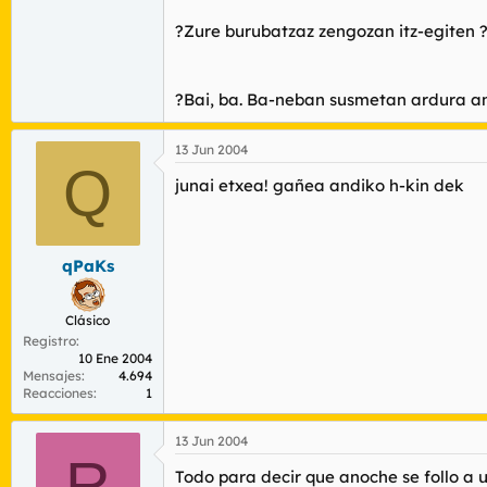
?Zure burubatzaz zengozan itz-egiten 
?Bai, ba. Ba-neban susmetan ardura an
13 Jun 2004
Q
junai etxea! gañea andiko h-kin dek
qPaKs
Clásico
Registro
10 Ene 2004
Mensajes
4.694
Reacciones
1
13 Jun 2004
R
Todo para decir que anoche se follo a 