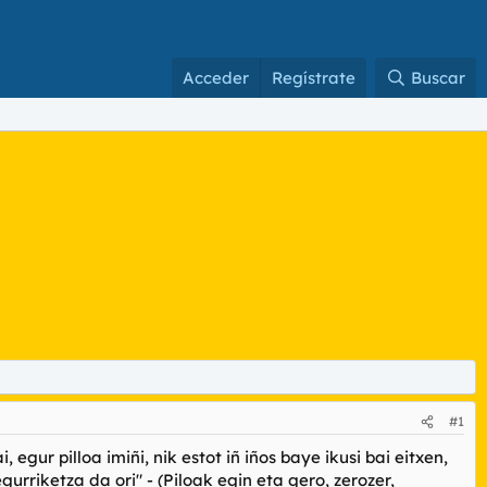
Acceder
Regístrate
Buscar
#1
egur pilloa imiñi, nik estot iñ iños baye ikusi bai eitxen,
gurriketza da ori" - (Piloak egin eta gero, zerozer,