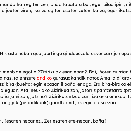
nda han egiten zen, ondo tapatuta bai, egur piloa ipini, nik 
a joaten ziren, ikatza egiten esaten zuten ikatza, egurrikatz
 Nik uste neban geu jaurtingo gindubezala ezkonbarrijen opaz
 menbian egotia ?Zizirikuak esan eban?. Bai, iñoren aurrian 
ba naz, ta entzute
andiko
gurasuakandik nator. Ama, aldi atak
i bira (buelta) egin ebazan il baño lenago. Eta bira-biraka eb
eguan. Ata, neu-lako Zizirikua zan, jatorriz pantzetarra (pra
Baña jatsi zan, jatsi ez? Ziziriko zintzua zan, ixakera onekua,
arringijak (periodikuak) goraltz andijak egin eutsoezan.
n, ?esaten nebanez... Zer esaten ete-neban, baña?