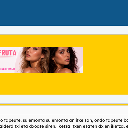
do tapeute, su emonta su emonta an itxe san, ondo tapeute bai, 
alderditxi eta dxoate siren, iketza itxen esaten dxien iketza, e