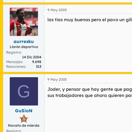
9 May 2005
las tias muy buenas pero el pavo un gil
aurresku
Llorón deportivo
Registro
14 Dic 2004
Mensajes
9.698
Reacciones
313
9 May 2005
G
Joder, y pensar que hay gente que paga
sus trabajadores que ahora quieren pas
GuSioN
Novato de mierda
Registro