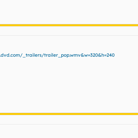
..dvd.com/_trailers/trailer_pop.wmv&w=320&h=240