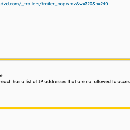
..dvd.com/_trailers/trailer_pop.wmv&w=320&h=240
ge
each has a list of IP addresses that are not allowed to acces