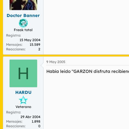
Doctor Banner
Freak total
Registro
15 May 2004
Mensajes
15.589
Reacciones
2
9 May 2005
H
Había leido "GARZON disfruta recibiendo
HARDU
Veterano
Registro
29 Abr 2004
Mensajes
1.898
Reacciones
0