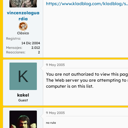
r
n
https://www.kladblog.com/kladblog/s.
d
i
vincenzolagua
e
c
l
i
rdia
t
o
e
m
Clásico
a
Registro
14 Dic 2004
Mensajes
2.012
Reacciones
2
9 May 2005
K
You are not authorized to view this pa
The Web server you are attempting to r
computer is on this list.
kakel
Guest
9 May 2005
no rula