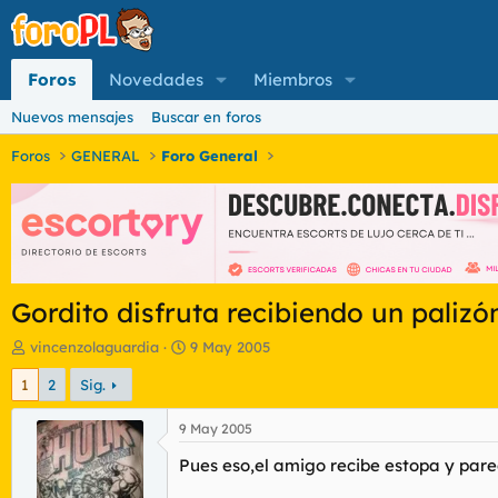
Foros
Novedades
Miembros
Nuevos mensajes
Buscar en foros
Foros
GENERAL
Foro General
Gordito disfruta recibiendo un palizón 
I
F
vincenzolaguardia
9 May 2005
n
e
1
2
Sig.
i
c
c
h
i
a
9 May 2005
a
d
Pues eso,el amigo recibe estopa y parece
d
e
o
i