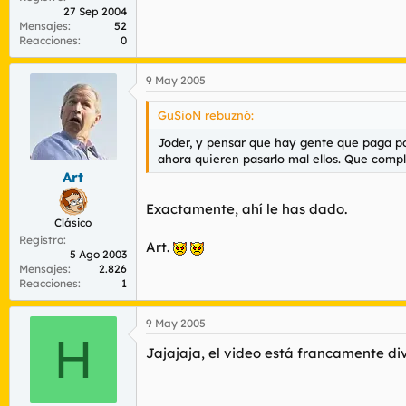
27 Sep 2004
Mensajes
52
Reacciones
0
9 May 2005
GuSioN rebuznó:
Joder, y pensar que hay gente que paga po
ahora quieren pasarlo mal ellos. Que compl
Art
Exactamente, ahí le has dado.
Clásico
Registro
Art.
5 Ago 2003
Mensajes
2.826
Reacciones
1
9 May 2005
H
Jajajaja, el video está francamente div