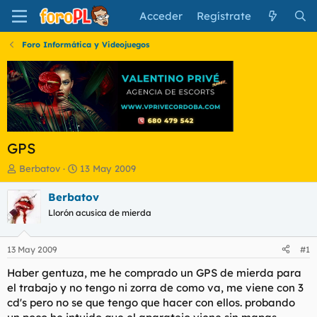
Acceder
Regístrate
Foro Informática y Videojuegos
GPS
I
F
Berbatov
13 May 2009
n
e
i
c
Berbatov
c
h
Llorón acusica de mierda
i
a
a
d
d
e
13 May 2009
#1
o
i
r
n
Haber gentuza, me he comprado un GPS de mierda para
d
i
el trabajo y no tengo ni zorra de como va, me viene con 3
e
c
cd's pero no se que tengo que hacer con ellos. probando
l
i