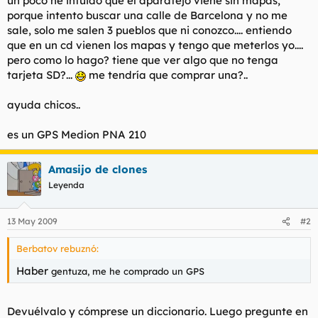
un poco he intuido que el aparatejo viene sin mapas,
t
o
porque intento buscar una calle de Barcelona y no me
e
sale, solo me salen 3 pueblos que ni conozco.... entiendo
m
a
que en un cd vienen los mapas y tengo que meterlos yo....
pero como lo hago? tiene que ver algo que no tenga
tarjeta SD?...
me tendría que comprar una?..
ayuda chicos..
es un GPS Medion PNA 210
Amasijo de clones
Leyenda
13 May 2009
#2
Berbatov rebuznó:
Haber
gentuza, me he comprado un GPS
Devuélvalo y cómprese un diccionario. Luego pregunte en