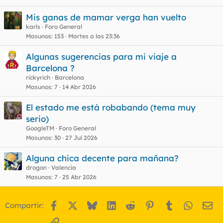
Mis ganas de mamar verga han vuelto
karls
Foro General
Masunos
153
Martes a las 23:36
Algunas sugerencias para mi viaje a
Barcelona ?
rickyrich
Barcelona
Masunos
7
14 Abr 2026
El estado me está robabando (tema muy
serio)
GoogleTM
Foro General
Masunos
30
27 Jul 2026
Alguna chica decente para mañana?
drogon
Valencia
Masunos
7
25 Abr 2026
Facebook
X
Bluesky
LinkedIn
Reddit
Pinterest
Tumblr
WhatsA
Em
Compartir:
Enlace