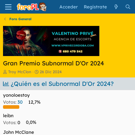
Acceder
Regístrate
Foro General
Gran Premio Subnormal D'Or 2024
I
F
Troy McClon
26 Dic 2024
n
e
i
¿Quién es el Subnormal D'Or 2024?
c
c
h
i
a
yonoloestoy
a
d
Votos:
30
12,7%
d
e
o
i
r
n
leibn
d
i
Votos:
0
0,0%
e
c
l
i
John McClane