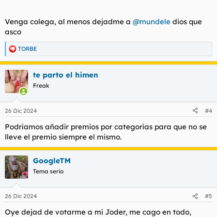
Venga colega, al menos dejadme a
@mundele
dios que
asco
TORBE
R
e
a
te parto el himen
c
c
Freak
i
o
n
26 Dic 2024
#4
e
s
Podríamos añadir premios por categorías para que no se
:
lleve el premio siempre el mismo.
GoogleTM
Tema serio
26 Dic 2024
#5
Oye dejad de votarme a mi Joder, me cago en todo,