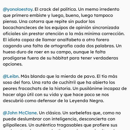
@yonoloestoy
. El crack del política. Un memo irredento
que primero embiste y luego, bueno, luego tampoco
piensa. Una cotorra que repite sin pudor las
bocachancleces de los equipos de opinión sincronizada
oficiales sin prestar atención a la más mínima corrección.
El idiota capaz de llamar analfabeto a otro forero
cagando una falta de ortografía cada dos palabras. Un
hueso duro de roer en su campo, aunque le falta
prodigarse fuera de su hábitat para tener verdaderas
opciones.
@Leibn
. Más blando que la mierda de pavo. El tío más
soso del foro. Una rata de cuchitril que ha abierto los
peores fracachats de la historia. Un pusilánime incapaz de
hacer algo útil con su vida y que hace poco se nos
descubrió como defensor de la Leyenda Negra.
@John McClane
. Un clásico. Un sorbelefas que, como no
puede deslumbrar con inteligencia, desconcierta con
gilipolleces. Un auténtico tragasables que profiere sus