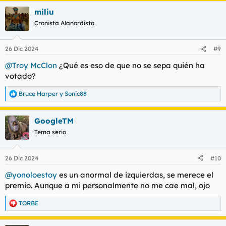
a
miliu
c
c
Cronista Alanordista
i
o
n
26 Dic 2024
#9
e
s
@Troy McClon
¿Qué es eso de que no se sepa quién ha
:
votado?
Bruce Harper
y
Sonic88
R
e
a
GoogleTM
c
c
Tema serio
i
o
n
26 Dic 2024
#10
e
s
@yonoloestoy
es un anormal de izquierdas, se merece el
:
premio. Aunque a mi personalmente no me cae mal, ojo
TORBE
R
e
a