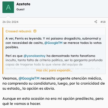
a
Azetate
c
A
c
Guest
i
o
n
26 Dic 2024
#18
e
s
Crossed rebuznó:
:
A ver, Ferris es leyenda. Y mi paisano drogadicto, subnormal y
con necesidad de casito,
@GoogleTM
se merece todos lo votos
posibles.
Peri es que
@yonoloestoy
ha demostrado tanto fanatismo
inculto, tanta falta de criterio político, ser la garganta profunda
capaz de tragarse todo lo que viene del equipo de
desinformación sincronizada, que se merece ser campeón sin
Haz clic para expandir...
discusión.
Veamos,
@GoogleTM
necesita urgente atención médica,
no comprendo su candidatura, luego, por la cronicidad de
su estado,, la opción es obvia.
Aunque en esta ocasión no era mi opción predilecta, pero
qué le vamos a hacer.