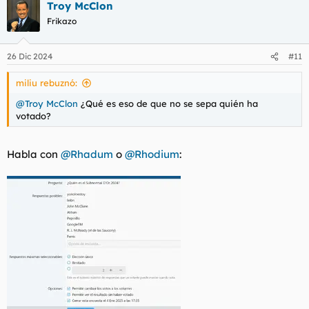
Troy McClon
c
c
Frikazo
i
o
n
26 Dic 2024
#11
e
s
miliu rebuznó:
:
@Troy McClon
¿Qué es eso de que no se sepa quién ha
votado?
Habla con
@Rhadum
o
@Rhodium
: