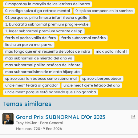
t
0 moporday la marylin de las letrinas del barco
Las subnormalidades objeto de premio se circunscriben, pues,
i
0. no diga spizo diga retraso mental
0. spizoo campeon en la sombra
al año natural 2024, por lo que dejaremos un par de días de
q
02.porque su pilila fimosa infantil echa agüilla
digestión y reflexión y esta encuesta se cerrará dentro de 9
u
días a partir de la fecha actual.
1. burócrata subnormal premium progre-woke
e
t
1. leger subnormal premium votante del pp
Podéis depositar vuestro voto por si acaso, que hasta el último
a
ferris el pedro vallín del foro
ferris subnormal emérito
momento se podrá cambiar. No vayamos a precipitarnos.
s
liachu un parvo moi parvo
Suerte y que gane el mejor.
mas tongo que en el recuento de votos de indra
max polla infantil
max subnormal de mierda del año ya
@mundele
, ponele chincheta.
max subnormal pollita rosácea de infante
max subnormalísimo de mierda hijueputa
spizoo casi tan baboso como subnormal
spizoo ciberpedobear
uncle meat felará al ganador
uncle meat ojete lefado del año
uncle meat porque está baneado que sino ganaba
Temas similares
E
Grand Prix SUBNORMAL D'Or 2025
n
Troy McClon
Foro General
Masunos
720
9 Ene 2026
c
u