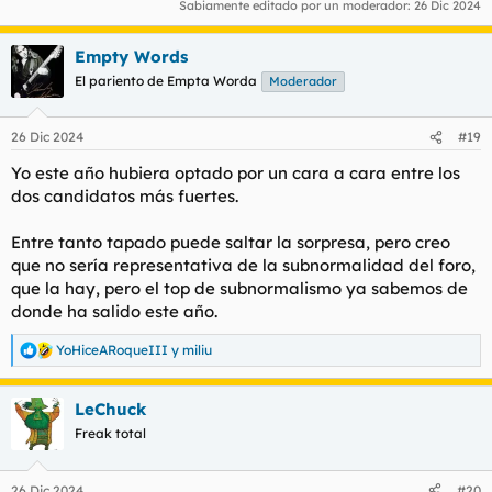
Sabiamente editado por un moderador:
26 Dic 2024
Empty Words
El pariento de Empta Worda
Moderador
26 Dic 2024
#19
Yo este año hubiera optado por un cara a cara entre los
dos candidatos más fuertes.
Entre tanto tapado puede saltar la sorpresa, pero creo
que no sería representativa de la subnormalidad del foro,
que la hay, pero el top de subnormalismo ya sabemos de
donde ha salido este año.
YoHiceARoqueIII
y
miliu
R
e
a
LeChuck
c
c
Freak total
i
o
n
26 Dic 2024
#20