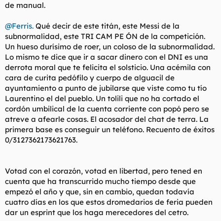
de manual.
@Ferris.
Qué decir de este titán, este Messi de la
subnormalidad, este TRI CAM PE ÓN de la competición.
Un hueso durísimo de roer, un coloso de la subnormalidad.
Lo mismo te dice que ir a sacar dinero con el DNI es una
derrota moral que te felicita el solsticio. Una acémila con
cara de curita pedófilo y cuerpo de alguacil de
ayuntamiento a punto de jubilarse que viste como tu tío
Laurentino el del pueblo. Un tolili que no ha cortado el
cordón umbilical de la cuenta corriente con popó pero se
atreve a afearle cosas. El acosador del chat de terra. La
primera base es conseguir un teléfono. Recuento de éxitos
0/3127362173621763.
Votad con el corazón, votad en libertad, pero tened en
cuenta que ha transcurrido mucho tiempo desde que
empezó el año y que,
sin en cambio
, quedan todavía
cuatro días en los que estos dromedarios de feria pueden
dar un esprint que los haga merecedores del cetro.