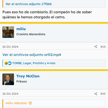
Ver el archivos adjunto 179266
Pues eso ha de cambiarlo. El campeón ha de saber
quiénes le hemos otorgado el cetro.
miliu
Cronista Alanordista
26 Dic 2024
#14
Ver el archivos adjunto orlli2.mp4
TORBE
,
Leger
,
Pinchito
y 4 más
R
e
a
Troy McClon
c
c
Frikazo
i
o
n
26 Dic 2024
#15
e
s
miliu rebuznó:
: