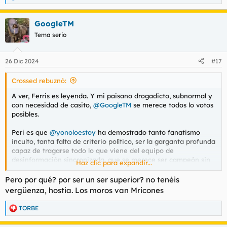
e
a
GoogleTM
c
c
Tema serio
i
o
n
26 Dic 2024
#17
e
s
Crossed rebuznó:
:
A ver, Ferris es leyenda. Y mi paisano drogadicto, subnormal y
con necesidad de casito,
@GoogleTM
se merece todos lo votos
posibles.
Peri es que
@yonoloestoy
ha demostrado tanto fanatismo
inculto, tanta falta de criterio político, ser la garganta profunda
capaz de tragarse todo lo que viene del equipo de
desinformación sincronizada, que se merece ser campeón sin
Haz clic para expandir...
discusión.
Pero por qué? por ser un ser superior? no tenéis
vergüenza, hostia. Los moros van Mricones
TORBE
R
e