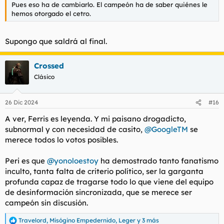
Pues eso ha de cambiarlo. El campeón ha de saber quiénes le
hemos otorgado el cetro.
Supongo que saldrá al final.
Crossed
Clásico
26 Dic 2024
#16
A ver, Ferris es leyenda. Y mi paisano drogadicto,
subnormal y con necesidad de casito,
@GoogleTM
se
merece todos lo votos posibles.
Peri es que
@yonoloestoy
ha demostrado tanto fanatismo
inculto, tanta falta de criterio político, ser la garganta
profunda capaz de tragarse todo lo que viene del equipo
de desinformación sincronizada, que se merece ser
campeón sin discusión.
Travelord
,
Misógino Empedernido
,
Leger
y 3 más
R