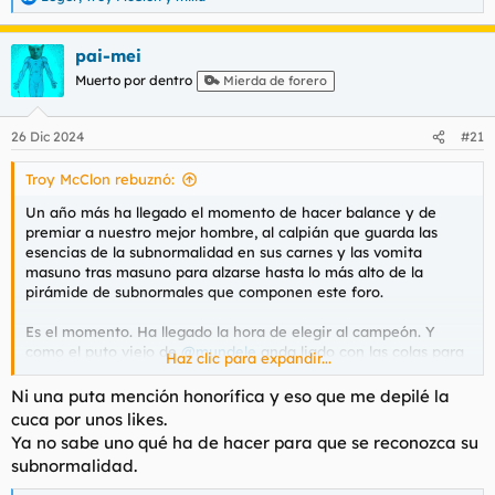
R
e
a
pai-mei
c
c
Muerto por dentro
Mierda de forero
i
o
n
26 Dic 2024
#21
e
s
Troy McClon rebuznó:
:
Un año más ha llegado el momento de hacer balance y de
premiar a nuestro mejor hombre, al calpián que guarda las
esencias de la subnormalidad en sus carnes y las vomita
masuno tras masuno para alzarse hasta lo más alto de la
pirámide de subnormales que componen este foro.
Es el momento. Ha llegado la hora de elegir al campeón. Y
como el puto viejo de
@mundele
anda liado con las colas para
Haz clic para expandir...
el SINTROM y los cambios de pañal, acepto su encargo.
Ni una puta mención honorífica y eso que me depilé la
Ver el archivos adjunto 179263
cuca por unos likes.
Ya no sabe uno qué ha de hacer para que se reconozca su
Algunos dignísimos candidatos de otras convocatorias ya no
subnormalidad.
están entre nosotros o se prodigan poco, como los baneados
@Jaeger
y
@El_Tormento
o los poco aparecidos
@spizoo
(que