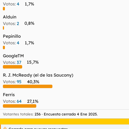
t
o
Votos:
4
1,7%
e
m
Alduin
a
Votos:
2
0,8%
Pepinillo
Votos:
4
1,7%
GoogleTM
Votos:
37
15,7%
R. J. McReady (el de las Saucony)
Votos:
95
40,3%
Ferris
Votos:
64
27,1%
Votantes totales
236
Encuesta cerrada
4 Ene 2025
.
Cerrado para nuevas respuestas.