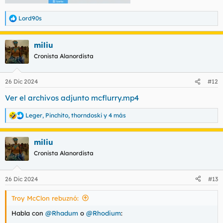
Lord90s
R
e
a
miliu
c
c
Cronista Alanordista
i
o
n
26 Dic 2024
#12
e
s
Ver el archivos adjunto mcflurry.mp4
:
Leger
,
Pinchito
,
thorndoski
y 4 más
R
e
a
miliu
c
c
Cronista Alanordista
i
o
n
26 Dic 2024
#13
e
s
Troy McClon rebuznó:
:
Habla con
@Rhadum
o
@Rhodium
: