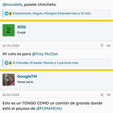
@mundele
, ponele chincheta.
Empecinado
,
Angulo
,
Misógino Empedernido
y 31 más
R
e
a
2022
c
2
c
Freak
i
o
n
26 Dic 2024
#2
e
s
Mi voto es para
@Troy McClon
:
El Irlandés
,
El bedel
,
Moxica
y 1 persona más
R
e
a
GoogleTM
c
c
Tema serio
i
o
n
26 Dic 2024
#3
e
s
Esto es un TONGO COMO un camión de grande donde
:
está el payaso de
@FUMANCHU