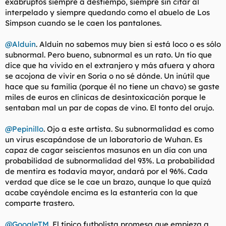
exabruptos siempre a destiempo, siempre sin citar al
interpelado y siempre quedando como el abuelo de Los
Simpson cuando se le caen los pantalones.
@Alduin
. Alduin no sabemos muy bien si está loco o es sólo
subnormal. Pero bueno, subnormal es un rato. Un tío que
dice que ha vivido en el extranjero y más afuera y ahora
se acojona de vivir en Soria o no sé dónde. Un inútil que
hace que su familia (porque él no tiene un chavo) se gaste
miles de euros en clínicas de desintoxicación porque le
sentaban mal un par de copas de vino. El tonto del orujo.
@Pepinillo
. Ojo a este artista. Su subnormalidad es como
un virus escapándose de un laboratorio de Wuhan. Es
capaz de cagar seiscientos masunos en un día con una
probabilidad de subnormalidad del 93%. La probabilidad
de mentira es todavía mayor, andará por el 96%. Cada
verdad que dice se le cae un brazo, aunque lo que quizá
acabe cayéndole encima es la estantería con la que
comparte trastero.
@GoogleTM
. El típico futbolista promesa que empieza a