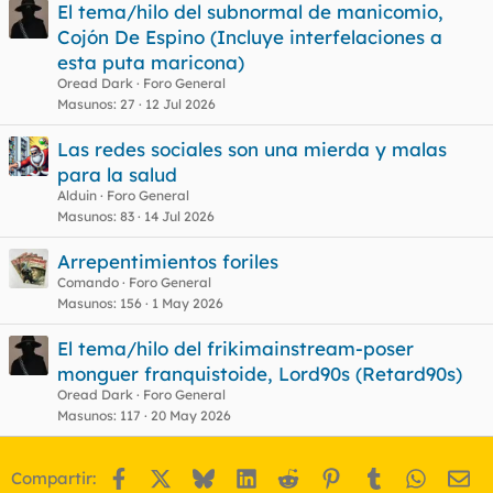
El tema/hilo del subnormal de manicomio,
e
Cojón De Espino (Incluye interfelaciones a
s
esta puta maricona)
t
Oread Dark
Foro General
Masunos
27
12 Jul 2026
Las redes sociales son una mierda y malas
para la salud
Alduin
Foro General
Masunos
83
14 Jul 2026
Arrepentimientos foriles
Comando
Foro General
Masunos
156
1 May 2026
El tema/hilo del frikimainstream-poser
monguer franquistoide, Lord90s (Retard90s)
Oread Dark
Foro General
Masunos
117
20 May 2026
Facebook
X
Bluesky
LinkedIn
Reddit
Pinterest
Tumblr
WhatsA
Em
Compartir: