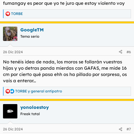
fumangay es peor que yo te juro que estoy violento voy
TORBE
R
e
a
GoogleTM
c
c
Tema serio
i
o
n
26 Dic 2024
#6
e
s
No tenéis idea de nada, los moros se follarán vuestras
:
hijas y yo detras panda mierdas con GAFAS, me mide 16
cm por cierto qué pasa ehh os ha pillado por sorpresa, os
vais a enterar...
TORBE
y
general antipatro
R
e
a
yonoloestoy
c
c
Freak total
i
o
n
26 Dic 2024
#7
e