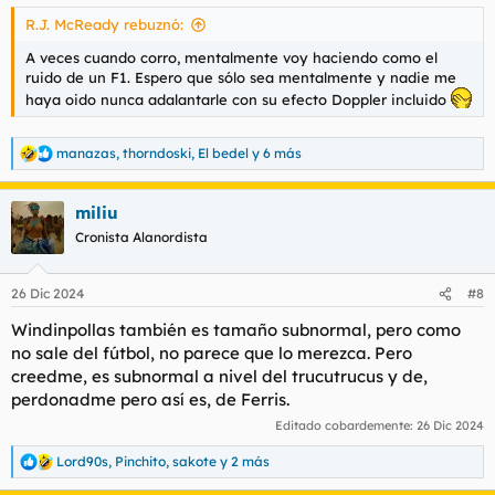
s
R.J. McReady rebuznó:
:
A veces cuando corro, mentalmente voy haciendo como el
ruido de un F1. Espero que sólo sea mentalmente y nadie me
haya oido nunca adalantarle con su efecto Doppler incluido
manazas
,
thorndoski
,
El bedel
y 6 más
R
e
a
miliu
c
c
Cronista Alanordista
i
o
n
26 Dic 2024
#8
e
s
Windinpollas también es tamaño subnormal, pero como
:
no sale del fútbol, no parece que lo merezca. Pero
creedme, es subnormal a nivel del trucutrucus y de,
perdonadme pero así es, de Ferris.
Editado cobardemente:
26 Dic 2024
Lord90s
,
Pinchito
,
sakote
y 2 más
R
e