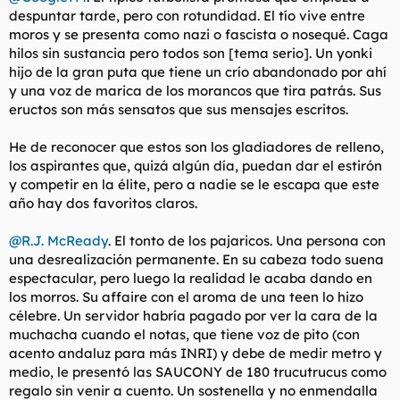
despuntar tarde, pero con rotundidad. El tío vive entre
moros y se presenta como nazi o fascista o nosequé. Caga
hilos sin sustancia pero todos son [tema serio]. Un yonki
hijo de la gran puta que tiene un crío abandonado por ahí
y una voz de marica de los morancos que tira patrás. Sus
eructos son más sensatos que sus mensajes escritos.
He de reconocer que estos son los gladiadores de relleno,
los aspirantes que, quizá algún día, puedan dar el estirón
y competir en la élite, pero a nadie se le escapa que este
año hay dos favoritos claros.
@R.J. McReady
. El tonto de los pajaricos. Una persona con
una desrealización permanente. En su cabeza todo suena
espectacular, pero luego la realidad le acaba dando en
los morros. Su affaire con el aroma de una teen lo hizo
célebre. Un servidor habría pagado por ver la cara de la
muchacha cuando el notas, que tiene voz de pito (con
acento andaluz para más INRI) y debe de medir metro y
medio, le presentó las SAUCONY de 180 trucutrucus como
regalo sin venir a cuento. Un
sostenella y no enmendalla