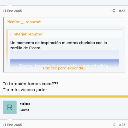
11 Ene 2005
#22
PicaRa ·_. rebuznó:
Einherjer rebuznó:
Un momento de inspiración mientras charlaba con la
zorrilla de Pícara.
Haz clic para expandir...
Haz clic para expandir...
Tú también tomas coca???
Tía más viciosa joder.
no es photoshop leches, ni lo tengo instalado :x :x
rabo
mesingual ke no me creais si total ya sabia ke me tomais por
R
loca
Guest
11 Ene 2005
#23
BLEEHH