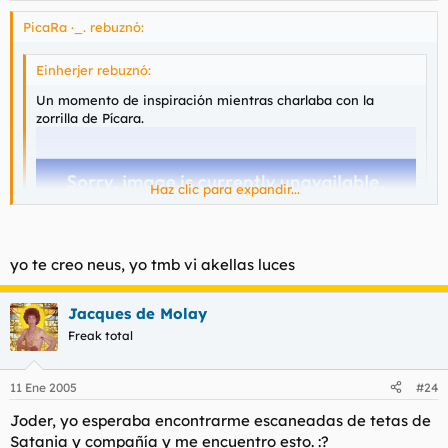
PicaRa ·_. rebuznó:
Einherjer rebuznó:
Un momento de inspiración mientras charlaba con la
zorrilla de Pícara.
Haz clic para expandir...
Haz clic para expandir...
yo te creo neus, yo tmb vi akellas luces
no es photoshop leches, ni lo tengo instalado :x :x
Jacques de Molay
mesingual ke no me creais si total ya sabia ke me tomais por
loca
Freak total
11 Ene 2005
#24
BLEEHH
Joder, yo esperaba encontrarme escaneadas de tetas de
Satania y compañía y me encuentro esto. :?