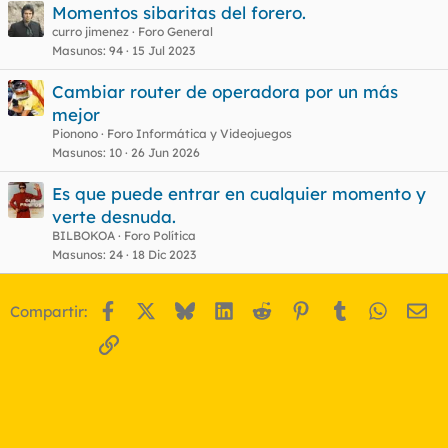
Momentos sibaritas del forero.
curro jimenez
Foro General
Masunos
94
15 Jul 2023
Cambiar router de operadora por un más
mejor
Pionono
Foro Informática y Videojuegos
Masunos
10
26 Jun 2026
Es que puede entrar en cualquier momento y
verte desnuda.
BILBOKOA
Foro Política
Masunos
24
18 Dic 2023
Facebook
X
Bluesky
LinkedIn
Reddit
Pinterest
Tumblr
WhatsA
Em
Compartir:
Enlace