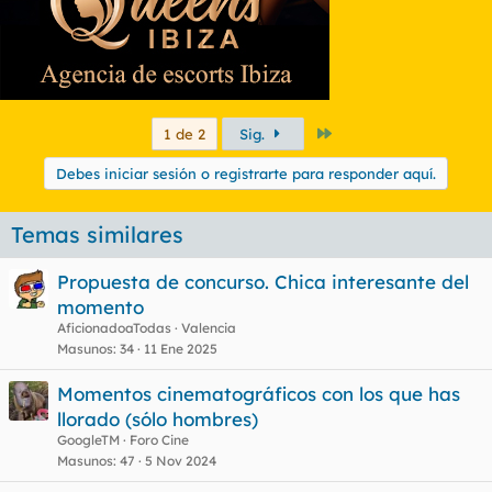
Último
1 de 2
Sig.
Debes iniciar sesión o registrarte para responder aquí.
Temas similares
Propuesta de concurso. Chica interesante del
momento
AficionadoaTodas
Valencia
Masunos
34
11 Ene 2025
Momentos cinematográficos con los que has
llorado (sólo hombres)
GoogleTM
Foro Cine
Masunos
47
5 Nov 2024