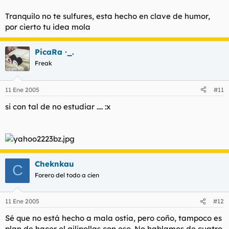
Tranquilo no te sulfures, esta hecho en clave de humor,
por cierto tu idea mola
PicaRa ·_.
Freak
11 Ene 2005
#11
si con tal de no estudiar .... :x
Cheknkau
C
Forero del todo a cien
11 Ene 2005
#12
Sé que no está hecho a mala ostia, pero coño, tampoco es
plan de hacer el gilipollas con eso. No hablamos de cuatro