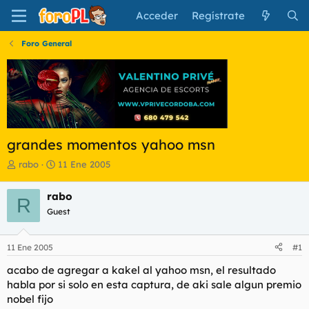
Acceder
Regístrate
Foro General
grandes momentos yahoo msn
I
F
rabo
11 Ene 2005
n
e
i
c
rabo
R
c
h
Guest
i
a
a
d
d
e
11 Ene 2005
#1
o
i
r
n
acabo de agregar a kakel al yahoo msn, el resultado
d
i
habla por si solo en esta captura, de aki sale algun premio
e
c
nobel fijo
l
i