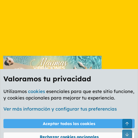
Valoramos tu privacidad
Utilizamos
cookies
esenciales para que este sitio funcione,
y cookies opcionales para mejorar tu experiencia.
Foro General
Ver más información y configurar tus preferencias
Cookies
PL OLDSTYLE AMARILLO
Cambiar fuente
Español (ES)
Arri
Aceptar todas las cookies
Contáctanos
Términos y reglas
Política de privacidad
Ayuda
R
Pie
S
Rechazar cookies opcionales