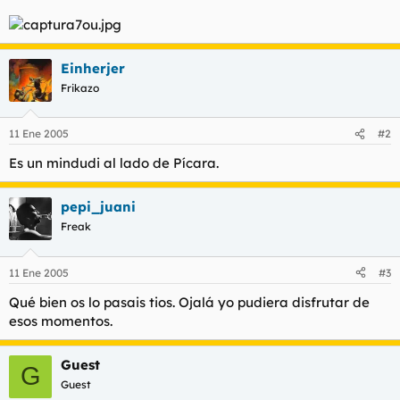
t
o
e
m
a
Einherjer
Frikazo
11 Ene 2005
#2
Es un mindudi al lado de Pícara.
pepi_juani
Freak
11 Ene 2005
#3
Qué bien os lo pasais tios. Ojalá yo pudiera disfrutar de
esos momentos.
Guest
G
Guest