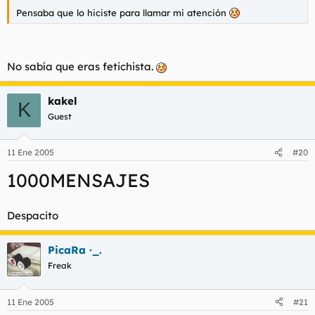
Pensaba que lo hiciste para llamar mi atención
No sabía que eras fetichista.
kakel
K
Guest
11 Ene 2005
#20
1000MENSAJES
Despacito
PicaRa ·_.
Freak
11 Ene 2005
#21