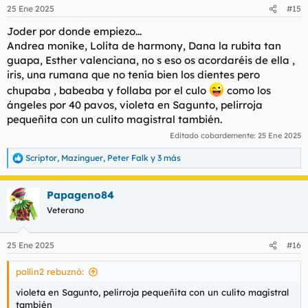
n
25 Ene 2025
#15
e
s
Joder por donde empiezo...
:
Andrea monike, Lolita de harmony, Dana la rubita tan
guapa, Esther valenciana, no s eso os acordaréis de ella ,
iris, una rumana que no tenía bien los dientes pero
chupaba , babeaba y follaba por el culo
como los
ángeles por 40 pavos, violeta en Sagunto, pelirroja
pequeñita con un culito magistral también.
Editado cobardemente:
25 Ene 2025
Scriptor
,
Mazinguer
,
Peter Falk
y 3 más
R
e
a
Papageno84
c
c
Veterano
i
o
n
25 Ene 2025
#16
e
s
pollin2 rebuznó:
:
violeta en Sagunto, pelirroja pequeñita con un culito magistral
también