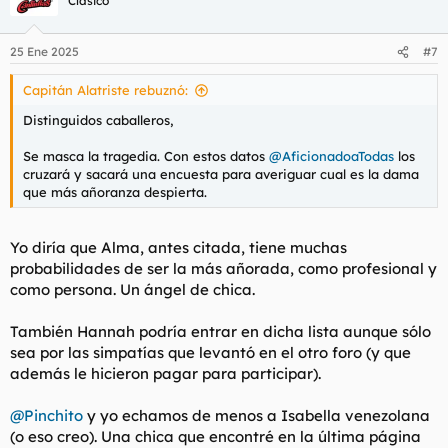
Clásico
i
o
n
25 Ene 2025
#7
e
s
Capitán Alatriste rebuznó:
:
Distinguidos caballeros,
Se masca la tragedia. Con estos datos
@AficionadoaTodas
los
cruzará y sacará una encuesta para averiguar cual es la dama
que más añoranza despierta.
Yo diría que Alma, antes citada, tiene muchas
probabilidades de ser la más añorada, como profesional y
como persona. Un ángel de chica.
También Hannah podría entrar en dicha lista aunque sólo
sea por las simpatías que levantó en el otro foro (y que
además le hicieron pagar para participar).
@Pinchito
y yo echamos de menos a Isabella venezolana
(o eso creo). Una chica que encontré en la última página