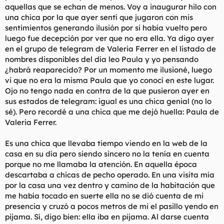
aquellas que se echan de menos. Voy a inaugurar hilo con
l
i
una chica por la que ayer sentí que jugaron con mis
t
o
e
sentimientos generando ilusión por si había vuelto pero
m
luego fue decepción por ver que no era ella. Ya digo ayer
a
en el grupo de telegram de Valeria Ferrer en el listado de
nombres disponibles del día leo Paula y yo pensando
¿habrá reaparecido? Por un momento me ilusioné, luego
vi que no era la misma Paula que yo conocí en este lugar.
Ojo no tengo nada en contra de la que pusieron ayer en
sus estados de telegram: igual es una chica genial (no lo
sé). Pero recordé a una chica que me dejó huella: Paula de
Valeria Ferrer.
Es una chica que llevaba tiempo viendo en la web de la
casa en su día pero siendo sincero no la tenía en cuenta
porque no me llamaba la atención. En aquella época
descartaba a chicas de pecho operado. En una visita mía
por la casa una vez dentro y camino de la habitación que
me había tocado en suerte ella no se dió cuenta de mi
presencia y cruzó a pocos metros de mi el pasillo yendo en
pijama. Sí, digo bien: ella iba en pijama. Al darse cuenta