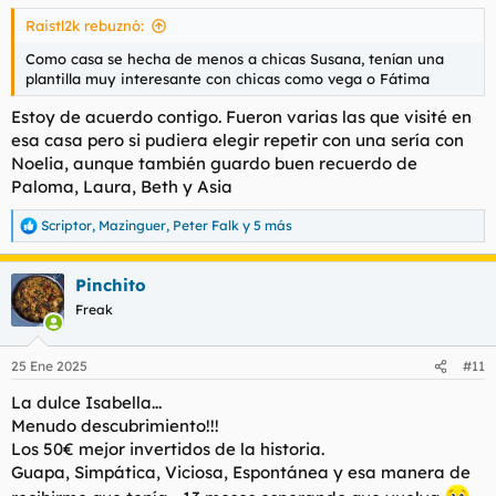
s
Raistl2k rebuznó:
:
Como casa se hecha de menos a chicas Susana, tenían una
plantilla muy interesante con chicas como vega o Fátima
Estoy de acuerdo contigo. Fueron varias las que visité en
esa casa pero si pudiera elegir repetir con una sería con
Noelia, aunque también guardo buen recuerdo de
Paloma, Laura, Beth y Asia
Scriptor
,
Mazinguer
,
Peter Falk
y 5 más
R
e
a
Pinchito
c
c
Freak
i
o
n
25 Ene 2025
#11
e
s
La dulce Isabella...
:
Menudo descubrimiento!!!
Los 50€ mejor invertidos de la historia.
Guapa, Simpática, Viciosa, Espontánea y esa manera de