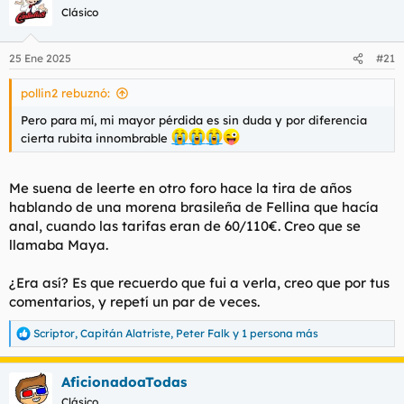
c
Clásico
i
o
n
25 Ene 2025
#21
e
s
pollin2 rebuznó:
:
Pero para mí, mi mayor pérdida es sin duda y por diferencia
cierta rubita innombrable
Me suena de leerte en otro foro hace la tira de años
hablando de una morena brasileña de Fellina que hacía
anal, cuando las tarifas eran de 60/110€. Creo que se
llamaba Maya.
¿Era así? Es que recuerdo que fui a verla, creo que por tus
comentarios, y repetí un par de veces.
Scriptor
,
Capitán Alatriste
,
Peter Falk
y 1 persona más
R
e
a
AficionadoaTodas
c
c
Clásico