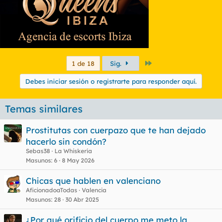
Último
1 de 18
Sig.
Debes iniciar sesión o registrarte para responder aquí.
Temas similares
Prostitutas con cuerpazo que te han dejado
hacerlo sin condón?
Sebas38
La Whiskería
Masunos
6
8 May 2026
Chicas que hablen en valenciano
AficionadoaTodas
Valencia
Masunos
28
30 Abr 2025
¿Por qué orificio del cuerpo me meto la