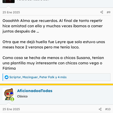
i
o
n
25 Ene 2025
#9
e
s
Oooohhh Alma que recuerdos. Al final de tanto repetir
:
hice amistad con ella y muchas veces íbamos a comer
juntos después de ...
Otra que me dejó huella fue Leyre que solo estuvo unos
meses hace 2 veranos pero me tenía loco.
Como casa se hecha de menos a chicas Susana, tenían
una plantilla muy interesante con chicas como vega o
Fátima
Scriptor
,
Mazinguer
,
Peter Falk
y 4 más
R
e
a
AficionadoaTodas
c
c
Clásico
i
o
n
25 Ene 2025
#10
e