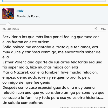
e
a
Cok
c
c
Aborto de Forero
i
o
n
25 Ene 2025
#13
e
s
Servidor a las que más llora por el feeling que tuve con
:
ellas fueron en este orden:
Sofía polaca me encantaba el trato que teníamos, era
muy dulce y cariñosa conmigo, me encantaría saber de
ella
Esther Valenciana aparte de sus artes felatorias era una
tía súper maja, hize muchas migas con ella
Maria Nazaret, con ella también tuve mucha relación,
empezó demasiado joven y se quemo pronto pero
conmigo siempre fue genial
Después como caso especial guardo una muy buena
relación con una que ya considero amiga personal ya que
conozco a la familia y todo pero eso ya es otra historia......
Un saludo compañeros