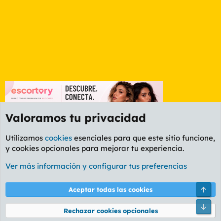
Valoramos tu privacidad
Utilizamos
cookies
esenciales para que este sitio funcione,
y cookies opcionales para mejorar tu experiencia.
Valencia
Ver más información y configurar tus preferencias
Cookies
PL OLDSTYLE AMARILLO
Cambiar fuente
Español (ES)
Arri
Aceptar todas las cookies
Contáctanos
Términos y reglas
Política de privacidad
Ayuda
R
Pie
S
Rechazar cookies opcionales
S
®
Community platform by XenForo
© 2010-2026 XenForo Ltd.