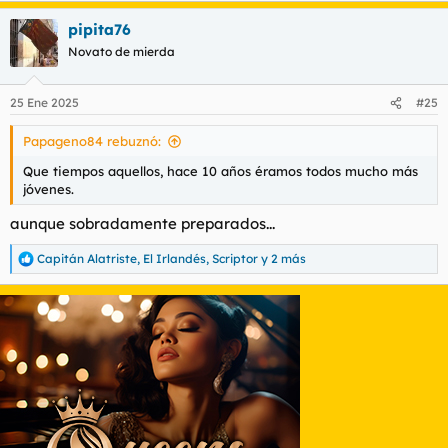
a
pipita76
c
c
Novato de mierda
i
o
n
25 Ene 2025
#25
e
s
Papageno84 rebuznó:
:
Que tiempos aquellos, hace 10 años éramos todos mucho más
jóvenes.
aunque sobradamente preparados...
Capitán Alatriste
,
El Irlandés
,
Scriptor
y 2 más
R
e
a
c
c
i
o
n
e
s
: