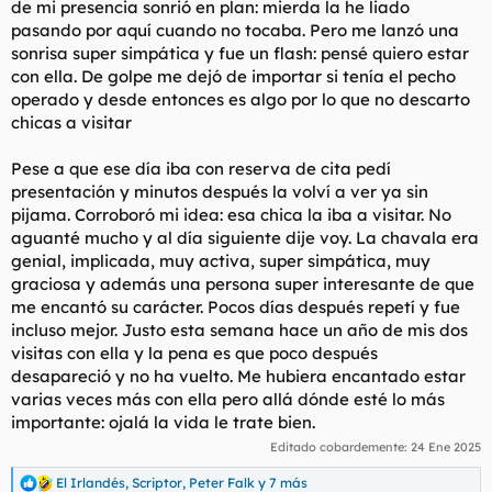
de mi presencia sonrió en plan: mierda la he liado
pasando por aquí cuando no tocaba. Pero me lanzó una
sonrisa super simpática y fue un flash: pensé quiero estar
con ella. De golpe me dejó de importar si tenía el pecho
operado y desde entonces es algo por lo que no descarto
chicas a visitar
Pese a que ese día iba con reserva de cita pedí
presentación y minutos después la volví a ver ya sin
pijama. Corroboró mi idea: esa chica la iba a visitar. No
aguanté mucho y al día siguiente dije voy. La chavala era
genial, implicada, muy activa, super simpática, muy
graciosa y además una persona super interesante de que
me encantó su carácter. Pocos días después repetí y fue
incluso mejor. Justo esta semana hace un año de mis dos
visitas con ella y la pena es que poco después
desapareció y no ha vuelto. Me hubiera encantado estar
varias veces más con ella pero allá dónde esté lo más
importante: ojalá la vida le trate bien.
Editado cobardemente:
24 Ene 2025
El Irlandés
,
Scriptor
,
Peter Falk
y 7 más
R