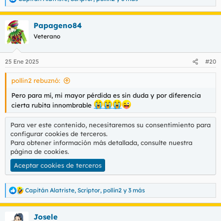
R
e
a
Papageno84
c
c
Veterano
i
o
n
25 Ene 2025
#20
e
s
pollin2 rebuznó:
:
Pero para mí, mi mayor pérdida es sin duda y por diferencia
cierta rubita innombrable
Para ver este contenido, necesitaremos su consentimiento para
configurar cookies de terceros.
Para obtener información más detallada, consulte nuestra
página de cookies
.
Aceptar cookies de terceros
Capitán Alatriste
,
Scriptor
,
pollin2
y 3 más
R
e
a
Josele
c