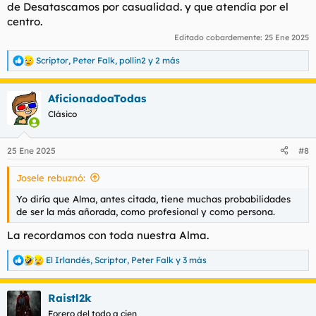
de Desatascamos por casualidad. y que atendía por el
centro.
Editado cobardemente:
25 Ene 2025
Scriptor
,
Peter Falk
,
pollin2
y 2 más
R
e
a
AficionadoaTodas
c
c
Clásico
i
o
n
25 Ene 2025
#8
e
s
Josele rebuznó:
:
Yo diría que Alma, antes citada, tiene muchas probabilidades
de ser la más añorada, como profesional y como persona.
La recordamos con toda nuestra Alma.
El Irlandés
,
Scriptor
,
Peter Falk
y 3 más
R
e
a
Raistl2k
c
c
Forero del todo a cien