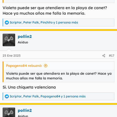
Violeta puede ser que atendiera en la playa de canet?
Hace ya muchos años me falla la memoria.
Scriptor
,
Peter Falk
,
Pinchito
y 1 persona más
R
e
a
pollin2
c
c
Asiduo
i
o
n
25 Ene 2025
#17
e
s
Papageno84 rebuznó:
:
Violeta puede ser que atendiera en la playa de canet? Hace ya
muchos años me falla la memoria.
Si. Una chiqueta valenciana
Scriptor
,
Peter Falk
,
Papageno84
y 1 persona más
R
e
a
pollin2
c
c
Asiduo