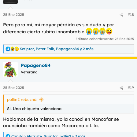
i
o
n
25 Ene 2025
#18
e
s
Pero para mí, mi mayor pérdida es sin duda y por
:
diferencia cierta rubita innombrable
Editado cobardemente:
25 Ene 2025
Scriptor
,
Peter Falk
,
Papageno84
y 2 más
R
e
a
Papageno84
c
c
Veterano
i
o
n
25 Ene 2025
#19
e
s
pollin2 rebuznó:
:
Si. Una chiqueta valenciana
Hablamos de la misma, yo la conocí en Moncofar se
anunciaba también como Macarena o Lila.
Capitán Alatriste
,
Scriptor
,
pollin2
y 3 más