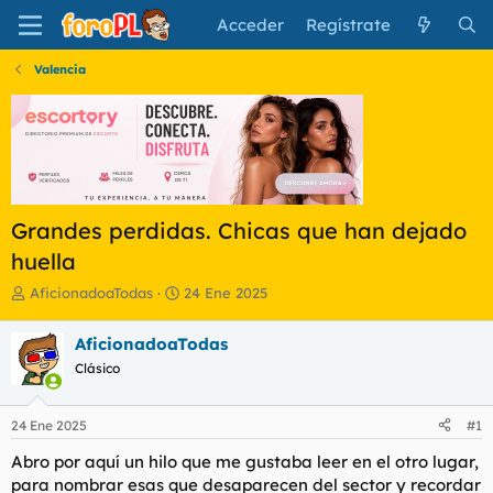
Acceder
Regístrate
Valencia
Grandes perdidas. Chicas que han dejado
huella
I
F
AficionadoaTodas
24 Ene 2025
n
e
i
c
AficionadoaTodas
c
h
Clásico
i
a
a
d
d
e
24 Ene 2025
#1
o
i
r
n
Abro por aquí un hilo que me gustaba leer en el otro lugar,
d
i
para nombrar esas que desaparecen del sector y recordar
e
c