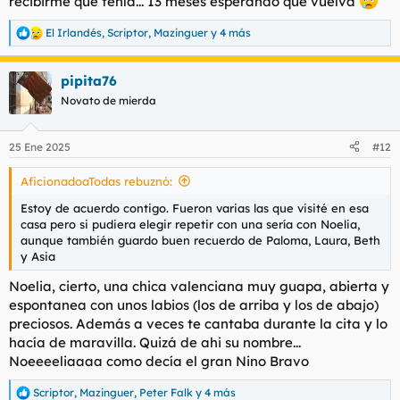
recibirme que tenía... 13 meses esperando que vuelva
El Irlandés
,
Scriptor
,
Mazinguer
y 4 más
R
e
a
pipita76
c
c
Novato de mierda
i
o
n
25 Ene 2025
#12
e
s
AficionadoaTodas rebuznó:
:
Estoy de acuerdo contigo. Fueron varias las que visité en esa
casa pero si pudiera elegir repetir con una sería con Noelia,
aunque también guardo buen recuerdo de Paloma, Laura, Beth
y Asia
Noelia, cierto, una chica valenciana muy guapa, abierta y
espontanea con unos labios (los de arriba y los de abajo)
preciosos. Además a veces te cantaba durante la cita y lo
hacía de maravilla. Quizá de ahi su nombre...
Noeeeeliaaaa como decía el gran Nino Bravo
Scriptor
,
Mazinguer
,
Peter Falk
y 4 más
R