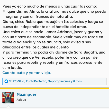
s
Pues yo echo mucho de menos a unas cuantas como:
:
Mi queridisima Alma, la criatura mas dulce que uno pueda
imaginar y con un frances de nota alta.
Diana, chica Rubia que trabajó en Isacelestes y luego se
pueso de independiente en el hotelito del amor.
Una chica que se hacia llamar Adriana, joven y guapa y
con un tipazo de escandalo. Suele venir muy de tarde en
tarde a Valencia y no se anuncia, solo avisa a sus
allegados entre los cuales me cuento.
Y para terminar, no podia olvidarme de Sara Bugatti, una
chica creo que de Venezuela, potente y con un par de
razones para repetir y repetir y un frances sobresaliente
cum laude.
Cuanta puta y yo tan viejo.
TaRTaGLia
,
PuntoPerfecto
,
Noporopiniones
y 8 más
R
e
a
Mazinguer
c
c
Asiduo
i
o