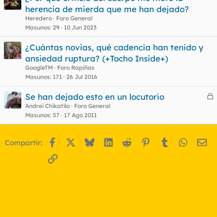
herencia de mierda que me han dejado?
Heredero
Foro General
Masunos
29
10 Jun 2023
¿Cuántas novias, qué cadencia han tenido y
ansiedad ruptura? (+Tocho Inside+)
GoogleTM
Foro Rapiñas
Masunos
171
26 Jul 2016
Se han dejado esto en un locutorio
e
Andrei Chikatilo
Foro General
Masunos
57
17 Ago 2011
r
r
Facebook
X
Bluesky
LinkedIn
Reddit
Pinterest
Tumblr
WhatsA
Em
Compartir:
o
Enlace