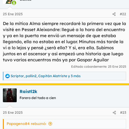
i
o
n
25 Ene 2025
#22
e
s
De la mítica Alma siempre recordaré la primera vez que la
:
visité en Pesset Aleixandre: llegué a la hora del encuentro
y ya en la puerta me envió un mensaje de que estaba
llegando, ella no estaba en el lugar. Minutos más tarde la
vi a lo lejos y pensé ¿será ella? Y si, era ella. Subimos
juntos en el ascensor y así empezó una historia que luego
tuvo varios encuentros más ya por Gaspar Aguilar
Editado cobardemente:
25 Ene 2025
Scriptor
,
pollin2
,
Capitán Alatriste
y 3 más
R
e
a
Raistl2k
c
c
Forero del todo a cien
i
o
n
25 Ene 2025
#23
e
s
Papageno84 rebuznó:
: