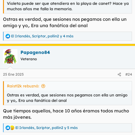
Violeta puede ser que atendiera en la playa de canet? Hace ya
muchos años me falla la memoria.
Ostras es verdad, que sesiones nos pegamos con ella un
amigo y yo,. Era una fanática del anal
El Irlandés
,
Scriptor
,
pollin2
y 4 más
R
e
a
Papageno84
c
c
Veterano
i
o
n
25 Ene 2025
#24
e
s
Raistl2k rebuznó:
:
Ostras es verdad, que sesiones nos pegamos con ella un amigo
y yo,. Era una fanática del anal
Que tiempos aquellos, hace 10 años éramos todos mucho
más jóvenes.
El Irlandés
,
Scriptor
,
pollin2
y 5 más
R
e