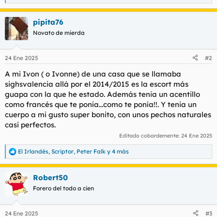
e
a
pipita76
c
c
Novato de mierda
i
o
n
24 Ene 2025
#2
e
s
A mi Ivon ( o Ivonne) de una casa que se llamaba
:
sighsvalencia allá por el 2014/2015 es la escort más
guapa con la que he estado. Además tenia un acentillo
como francés que te ponía...como te ponía!!. Y tenia un
cuerpo a mi gusto super bonito, con unos pechos naturales
casi perfectos.
Editado cobardemente:
24 Ene 2025
El Irlandés
,
Scriptor
,
Peter Falk
y 4 más
R
e
a
Robert50
c
c
Forero del todo a cien
i
o
n
24 Ene 2025
#3
e