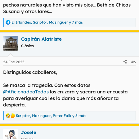
:
pechos naturales que han visto mis ojos... Beth de Chicas
Susana y otros lares...
El Irlandés
,
Scriptor
,
Mazinguer
y 7 más
R
e
a
Capitán Alatriste
c
c
Clásico
i
o
n
24 Ene 2025
#6
e
s
Distinguidos caballeros,
:
Se masca la tragedia. Con estos datos
@AficionadoaTodas
los cruzará y sacará una encuesta
para averiguar cual es la dama que más añoranza
despierta.
Scriptor
,
Mazinguer
,
Peter Falk
y 5 más
R
e
a
Josele
c
c