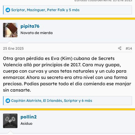
Editado cobardemente:
25 Ene 2025
Scriptor
,
Mazinguer
,
Peter Falk
y 5 más
R
e
a
pipita76
c
c
Novato de mierda
i
o
n
25 Ene 2025
#14
e
s
Otra gran pérdida es Eva (Kim) cubana de Secrets
:
Valencia allá por principios de 2017. Cara muy guapa,
cuerpo con curvas y unas tetas naturales y un culo para
enmarcar. Ahora su secreto era otro nivel con una forma
preciosa. Podías pasarte todo el día comiendo ese manjar
sin cansarte.
Capitán Alatriste
,
El Irlandés
,
Scriptor
y 6 más
R
e
a
pollin2
c
c
Asiduo
i
o