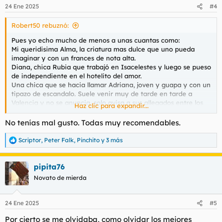
n
24 Ene 2025
#4
e
s
Robert50 rebuznó:
:
Pues yo echo mucho de menos a unas cuantas como:
Mi queridisima Alma, la criatura mas dulce que uno pueda
imaginar y con un frances de nota alta.
Diana, chica Rubia que trabajó en Isacelestes y luego se pueso
de independiente en el hotelito del amor.
Una chica que se hacia llamar Adriana, joven y guapa y con un
tipazo de escandalo. Suele venir muy de tarde en tarde a
Valencia y no se anuncia, solo avisa a sus allegados entre los
Haz clic para expandir...
cuales me cuento.
Y para terminar, no podia olvidarme de Sara Bugatti, una chica
No tenías mal gusto. Todas muy recomendables.
creo que de Venezuela, potente y con un par de razones para
repetir y repetir y un frances sobresaliente cum laude.
Scriptor
,
Peter Falk
,
Pinchito
y 3 más
R
Cuanta puta y yo tan viejo.
e
a
pipita76
c
c
Novato de mierda
i
o
n
24 Ene 2025
#5
e
s
Por cierto se me olvidaba, como olvidar los mejores