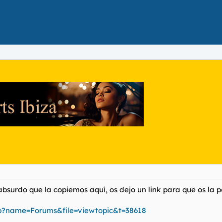
bsurdo que la copiemos aquí, os dejo un link para que os la p
p?name=Forums&file=viewtopic&t=38618