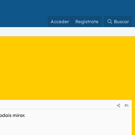
Acceder
Regístrate
Buscar
#1
odais mirar.