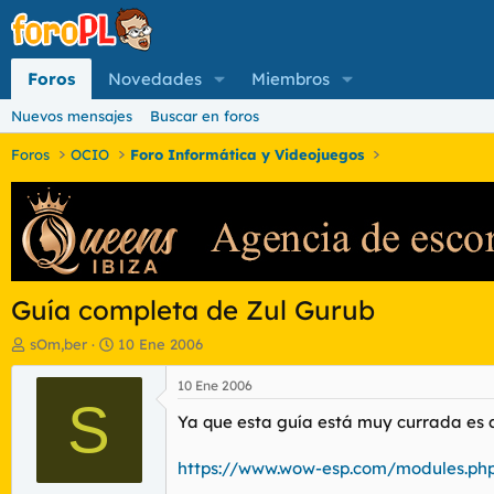
Foros
Novedades
Miembros
Nuevos mensajes
Buscar en foros
Foros
OCIO
Foro Informática y Videojuegos
Guía completa de Zul Gurub
I
F
sOm,ber
10 Ene 2006
n
e
i
c
10 Ene 2006
c
S
h
Ya que esta guía está muy currada es a
i
a
a
d
d
e
https://www.wow-esp.com/modules.ph
o
i