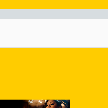
nlace