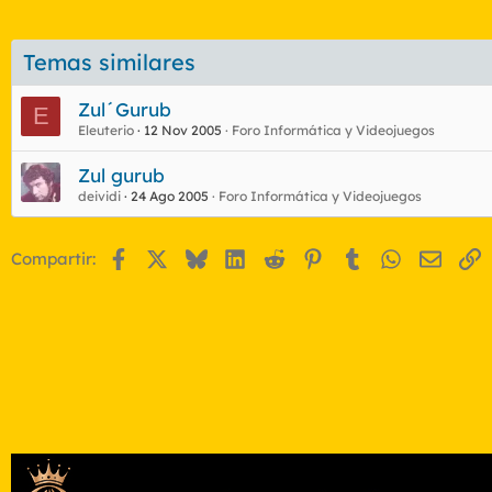
Temas similares
Zul´Gurub
E
Eleuterio
12 Nov 2005
Foro Informática y Videojuegos
Zul gurub
deividi
24 Ago 2005
Foro Informática y Videojuegos
Facebook
X
Bluesky
LinkedIn
Reddit
Pinterest
Tumblr
WhatsApp
Email
E
Compartir: