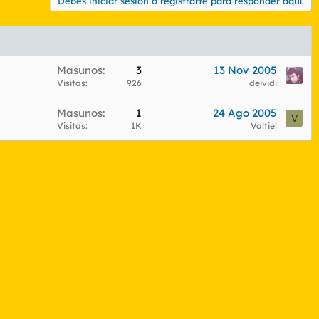
Debes iniciar sesión o registrarte para responder aquí.
Masunos
3
13 Nov 2005
Visitas
926
deividi
Masunos
1
24 Ago 2005
V
Visitas
1K
Valtiel