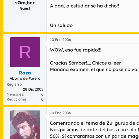
sOm,ber
r
n
Alaaa, a estudiar se ha dicho!!
d
i
Guest
e
c
l
i
t
o
Un saludo
e
m
10 Ene 2006
a
R
WOW, eso fue rapido!!!
Gracias Somber!.... Chicos a leer
Mañana examen, el que no pase no va 
Raza
Aborto de Forero
Registro
28 Dic 2005
Mensajes
6
Reacciones
0
10 Ene 2006
Comentando el tema de Zul gurub de ay
Nos pusimos delante del boss con solo 1
50%. Si contaramos con un par de mago