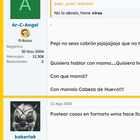
A
pepi_juani rebuznó:
No lo abrais, tiene
virus
.
.
Ar-C-Angel
Frikazo
Pepi no seas cabrón jajajajjaja que no t
Registro
30 Nov 2004
Mensajes
12.308
Reacciones
2
Quisiera hablar con mama.....Quisiera h
Con que mamá?
Con manolo Cabeza de Huevo!!!!
12 Ago 2005
Postear cosas en formato wma hace llo
kakerlak