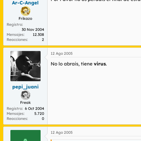
Ar-C-Angel
r
n
d
i
e
c
Frikazo
l
i
Registro
t
o
30 Nov 2004
e
Mensajes
12.308
m
Reacciones
2
a
12 Ago 2005
No lo abrais, tiene
virus
.
pepi_juani
Freak
Registro
6 Oct 2004
Mensajes
5.720
Reacciones
0
12 Ago 2005