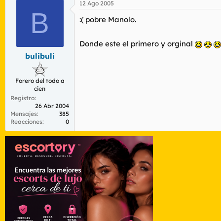
12 Ago 2005
B
:( pobre Manolo.
Donde este el primero y orginal
bulibuli
Forero del todo a
cien
Registro
26 Abr 2004
Mensajes
385
Reacciones
0