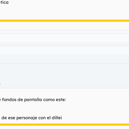
ática
a
e fondos de pantalla como este:
 de ese personaje con el dillei