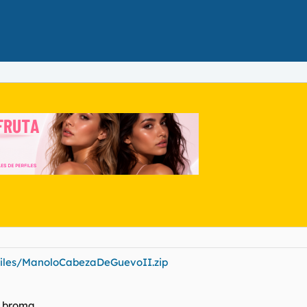
ofiles/ManoloCabezaDeGuevoII.zip
a broma.