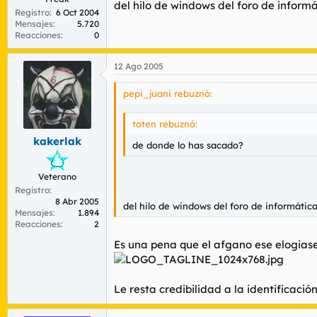
del hilo de windows del foro de inform
Registro
6 Oct 2004
Mensajes
5.720
Reacciones
0
12 Ago 2005
pepi_juani rebuznó:
toten rebuznó:
kakerlak
de donde lo has sacado?
Veterano
Registro
8 Abr 2005
del hilo de windows del foro de informátic
Mensajes
1.894
Reacciones
2
Es una pena que el afgano ese elogias
Le resta credibilidad a la identificación