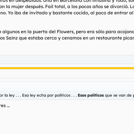
utas en despedidas. Una en Barcelona con limusina y todo, só
on la mujer después. Fail total, a los pocos años se divorció.
o no. Yo iba de invitado y bastante cocido, al poco de entrar a
algunos en la puerta del Flowers, pero era sólo para acojona
los Sainz que estaba cerca y cenamos en un restaurante pican
a ley . . . Esa ley echa por políticos . . .
Esos políticos
que se van de 
s ...