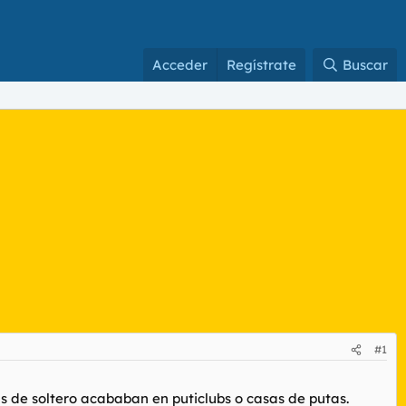
Acceder
Regístrate
Buscar
#1
as de soltero acababan en puticlubs o casas de putas.