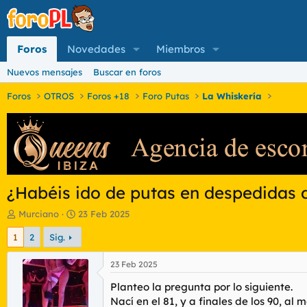
Foros
Novedades
Miembros
Nuevos mensajes
Buscar en foros
Foros
OTROS
Foros +18
Foro Putas
La Whiskería
¿Habéis ido de putas en despedidas d
I
F
Murciano
23 Feb 2025
n
e
1
2
Sig.
i
c
c
h
i
a
23 Feb 2025
a
d
Planteo la pregunta por lo siguiente.
d
e
o
i
Nací en el 81, y a finales de los 90, a