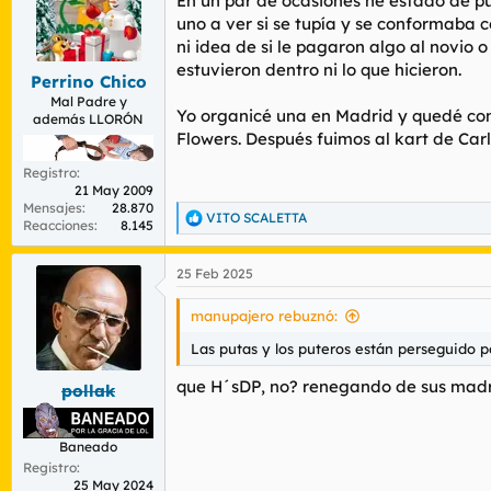
En un par de ocasiones he estado de p
i
o
uno a ver si se tupía y se conformaba c
n
ni idea de si le pagaron algo al novio 
e
estuvieron dentro ni lo que hicieron.
s
Perrino Chico
:
Mal Padre y
Yo organicé una en Madrid y quedé con 
además LLORÓN
Flowers. Después fuimos al kart de Car
Registro
21 May 2009
Mensajes
28.870
VITO SCALETTA
R
Reacciones
8.145
e
a
25 Feb 2025
c
c
i
manupajero rebuznó:
o
n
Las putas y los puteros están perseguido por l
e
s
que H´sDP, no? renegando de sus madre
pollak
:
Baneado
Registro
25 May 2024