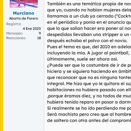
r
n
También es una temática propia de novel
d
i
que yo, cuando no habían mujeres delan
Murciano
e
c
llamamos a un club ya cerrado ("Cockta
l
i
Aborto de Forero
en el periódico y ponía en el anuncio 
t
o
Registro
que lo que solían hacer era poner al n
e
4 Ene 2025
Mensajes
9
m
despedidas llevaban una stripper a un
Reacciones
18
a
después echaba el polvo con el novio.
Pues el tema es que, del 2010 en adel
incluyendo la mía. A jugar al paintball
últimamente, suele ser ahora así.
¿Puede ser que la costumbre de ir de p
hiciera y se siguiera haciendo en ámbi
que reconocer que no es ninguna tonter
integral. Me hizo que yo le quitara el 
habitaciones no hubiera pasado con ella
,porque éramos diez, y no todos de muc
hubiera tenido reparo en pasar a darme
Si realmente se ha ido perdiendo me p
Será machista pero creo que al hombre 
de soltero con otra antes del comprom