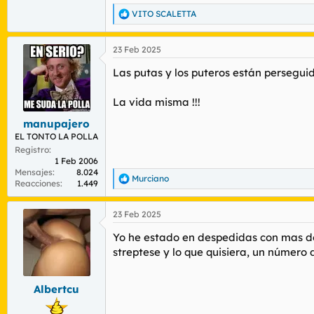
VITO SCALETTA
R
e
a
23 Feb 2025
c
c
Las putas y los puteros están perseguido p
i
o
n
La vida misma !!!
e
s
manupajero
:
EL TONTO LA POLLA
Registro
1 Feb 2006
Mensajes
8.024
Murciano
R
Reacciones
1.449
e
a
23 Feb 2025
c
c
Yo he estado en despedidas con mas de 
i
o
streptese y lo que quisiera, un número de
n
e
s
Albertcu
: