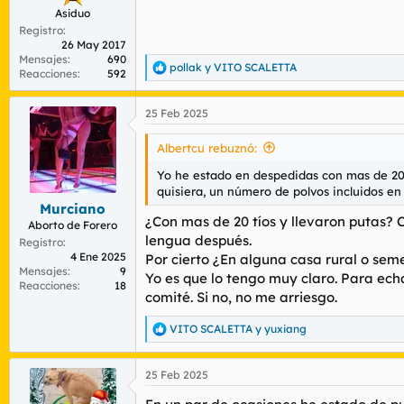
Asiduo
Registro
26 May 2017
Mensajes
690
pollak
y
VITO SCALETTA
R
Reacciones
592
e
a
25 Feb 2025
c
c
i
Albertcu rebuznó:
o
n
Yo he estado en despedidas con mas de 20 p
e
quisiera, un número de polvos incluidos en el
s
Murciano
:
¿Con mas de 20 tíos y llevaron putas? 
Aborto de Forero
lengua después.
Registro
4 Ene 2025
Por cierto ¿En alguna casa rural o seme
Mensajes
9
Yo es que lo tengo muy claro. Para echa
Reacciones
18
comité. Si no, no me arriesgo.
VITO SCALETTA
y
yuxiang
R
e
a
25 Feb 2025
c
c