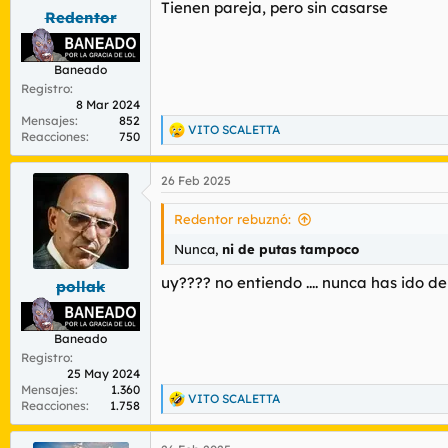
Tienen pareja, pero sin casarse
s
Redentor
:
Baneado
Registro
8 Mar 2024
Mensajes
852
VITO SCALETTA
R
Reacciones
750
e
a
26 Feb 2025
c
c
i
Redentor rebuznó:
o
n
Nunca,
ni de putas tampoco
e
s
uy???? no entiendo .... nunca has ido d
pollak
:
Baneado
Registro
25 May 2024
Mensajes
1.360
VITO SCALETTA
R
Reacciones
1.758
e
a