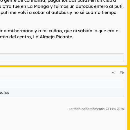
lo gente de confianza, pagamos dos putas en un club a
 La otra fue en La Manga y fuimos un autobús entero al puti,
l puti me volví a sobar al autobús y no sé cuánto tiempo
r a mi hermano y a mi cuñao, que ni sabían lo que era el
tón del centro, La Almeja Picante.
#6
putas
Editado cobardemente:
26 Feb 2025