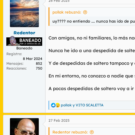
26 Feb 2025
c
c
i
pollak rebuznó:
o
n
uy???? no entiendo .... nunca has ido de p
e
s
Redentor
:
Con amigos, no ni familiares, lo más no
Baneado
Nunca he ido a una despedida de solte
Registro
8 Mar 2024
Y de despedidas de soltero tampoco y 
Mensajes
852
Reacciones
750
En mi entorno, no conozco a nadie que 
A pocas despedidas de soltero voy a ir 
pollak
y
VITO SCALETTA
R
e
a
27 Feb 2025
c
c
i
Redentor rebuznó: