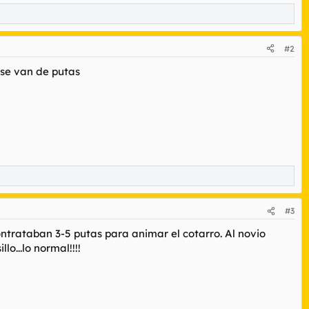
#2
ue se van de putas
#3
ontrataban 3-5 putas para animar el cotarro. Al novio
o...lo normal!!!!