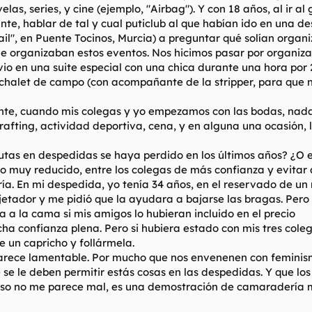
as, series, y cine (ejemplo, "Airbag"). Y con 18 años, al ir
te, hablar de tal y cual puticlub al que habían ido en una de
il", en Puente Tocinos, Murcia) a preguntar qué solían organi
que organizaban estos eventos. Nos hicimos pasar por organi
ovio en una suite especial con una chica durante una hora por
 chalet de campo (con acompañante de la stripper, para que 
ante, cuando mis colegas y yo empezamos con las bodas, nada
, rafting, actividad deportiva, cena, y en alguna una ocasión, 
utas en despedidas se haya perdido en los últimos años? ¿O e
to muy reducido, entre los colegas de más confianza y evitar 
ía. En mi despedida, yo tenía 34 años, en el reservado de un
sujetador y me pidió que la ayudara a bajarse las bragas. Pero 
 a la cama si mis amigos lo hubieran incluido en el precio
ha confianza plena. Pero si hubiera estado con mis tres cole
 un capricho y follármela.
arece lamentable. Por mucho que nos envenenen con feminism
se le deben permitir estás cosas en las despedidas. Y que los
iso no me parece mal, es una demostración de camaradería 