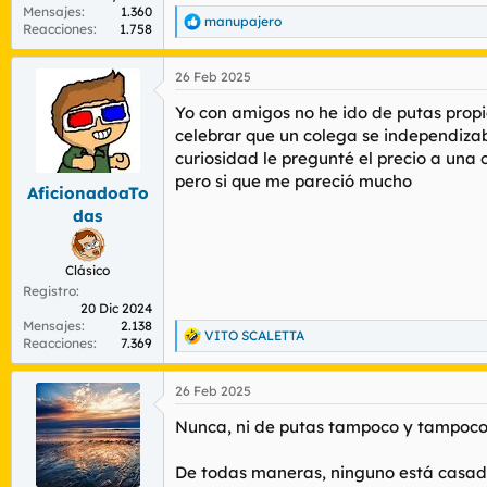
Mensajes
1.360
manupajero
R
Reacciones
1.758
e
a
26 Feb 2025
c
c
Yo con amigos no he ido de putas propi
i
o
celebrar que un colega se independiza
n
curiosidad le pregunté el precio a una 
e
pero si que me pareció mucho
s
AficionadoaTo
:
das
Clásico
Registro
20 Dic 2024
Mensajes
2.138
VITO SCALETTA
R
Reacciones
7.369
e
a
26 Feb 2025
c
c
Nunca, ni de putas tampoco y tampoco 
i
o
n
De todas maneras, ninguno está casado 
e