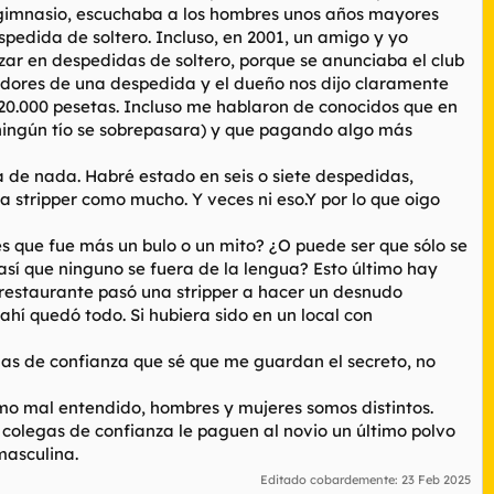
 al gimnasio, escuchaba a los hombres unos años mayores
spedida de soltero. Incluso, en 2001, un amigo y yo
zar en despedidas de soltero, porque se anunciaba el club
zadores de una despedida y el dueño nos dijo claramente
 20.000 pesetas. Incluso me hablaron de conocidos que en
ningún tío se sobrepasara) y que pagando algo más
 de nada. Habré estado en seis o siete despedidas,
la stripper como mucho. Y veces ni eso.Y por lo que oigo
s que fue más un bulo o un mito? ¿O puede ser que sólo se
así que ninguno se fuera de la lengua? Esto último hay
 restaurante pasó una stripper a hacer un desnudo
ahí quedó todo. Si hubiera sido en un local con
gas de confianza que sé que me guardan el secreto, no
o mal entendido, hombres y mujeres somos distintos.
 colegas de confianza le paguen al novio un último polvo
masculina.
Editado cobardemente:
23 Feb 2025