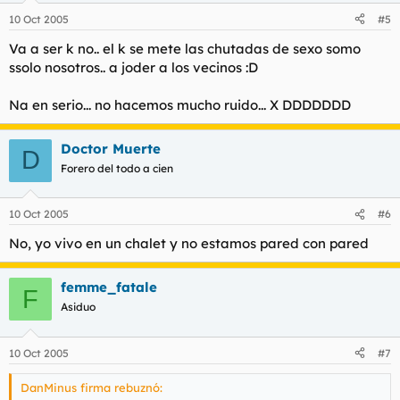
10 Oct 2005
#5
Va a ser k no.. el k se mete las chutadas de sexo somo
ssolo nosotros.. a joder a los vecinos :D
Na en serio... no hacemos mucho ruido... X DDDDDDD
Doctor Muerte
D
Forero del todo a cien
10 Oct 2005
#6
No, yo vivo en un chalet y no estamos pared con pared
femme_fatale
F
Asiduo
10 Oct 2005
#7
DanMinus firma rebuznó: