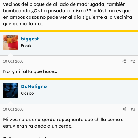
vecinos del bloque de al lado de madrugada, también
l
i
bombeando ¿Os ha pasado lo mismo?? la lástima es que
t
o
e
en ambos casos no pude ver al día siguiente a la vecinita
m
que gemía tanto...
a
biggest
Freak
10 Oct 2005
#2
No, y ni falta que hace...
Dr.Maligno
Clásico
10 Oct 2005
#3
Mi vecina es una gorda repugnante que chilla como si
estuvieran rajando a un cerdo.