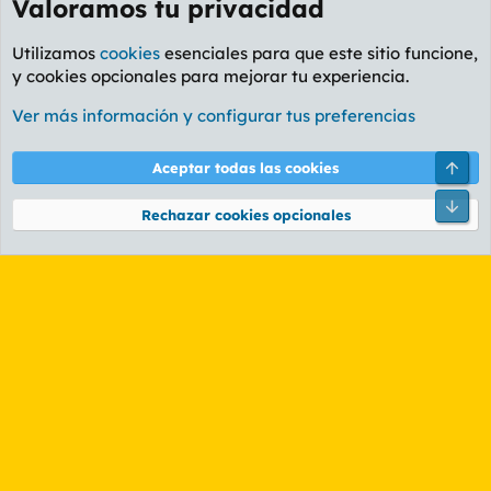
Valoramos tu privacidad
Utilizamos
cookies
esenciales para que este sitio funcione,
y cookies opcionales para mejorar tu experiencia.
Foro Rapiñas
Ver más información y configurar tus preferencias
Cookies
PL OLDSTYLE AMARILLO
Cambiar fuente
Español (ES)
Arri
Aceptar todas las cookies
Contáctanos
Términos y reglas
Política de privacidad
Ayuda
R
Pie
S
Rechazar cookies opcionales
S
®
Community platform by XenForo
© 2010-2026 XenForo Ltd.