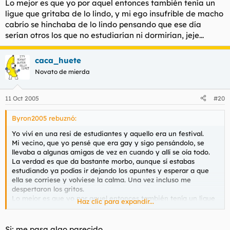
Lo mejor es que yo por aquel entonces también tenía un
ligue que gritaba de lo lindo, y mi ego insufrible de macho
cabrío se hinchaba de lo lindo pensando que ese día
serían otros los que no estudiarían ni dormirían, jeje...
caca_huete
Novato de mierda
11 Oct 2005
#20
Byron2005 rebuznó:
Yo viví en una resi de estudiantes y aquello era un festival.
Mi vecino, que yo pensé que era gay y sigo pensándolo, se
llevaba a algunas amigas de vez en cuando y allí se oía todo.
La verdad es que da bastante morbo, aunque sí estabas
estudiando ya podías ir dejando los apuntes y esperar a que
ella se corriese y volviese la calma. Una vez incluso me
despertaron los gritos.
Lo mejor es que yo por aquel entonces también tenía un ligue
Haz clic para expandir...
que gritaba de lo lindo, y mi ego insufrible de macho cabrío se
hinchaba de lo lindo pensando que ese día serían otros los que
no estudiarían ni dormirían, jeje...
Si; me pasa algo parecido.