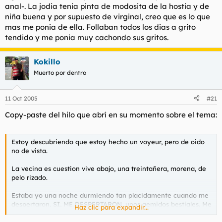
anal-. La jodia tenia pinta de modosita de la hostia y de
niña buena y por supuesto de virginal, creo que es lo que
mas me ponia de ella. Follaban todos los dias a grito
tendido y me ponia muy cachondo sus gritos.
Kokillo
Muerto por dentro
11 Oct 2005
#21
Copy-paste del hilo que abrí en su momento sobre el tema:
Estoy descubriendo que estoy hecho un voyeur, pero de oido
no de vista.
La vecina es cuestion vive abajo, una treintañera, morena, de
pelo rizado.
Estaba yo una noche durmiendo tan placidamente cuando me
despertaron, SI, ME DESPERTARON, unos gemidos bestiales. Me
Haz clic para expandir...
imagine que era el de al lado viendo la porno de turno, pero