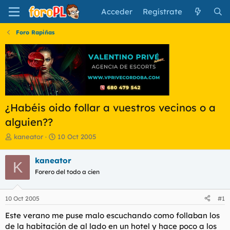
Acceder
Regístrate
Foro Rapiñas
¿Habéis oido follar a vuestros vecinos o a
alguien??
I
F
kaneator
10 Oct 2005
n
e
i
c
kaneator
K
c
h
Forero del todo a cien
i
a
a
d
d
e
10 Oct 2005
#1
o
i
r
n
Este verano me puse malo escuchando como follaban los
d
i
de la habitación de al lado en un hotel y hace poco a los
e
c