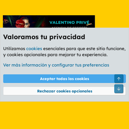
Valoramos tu privacidad
Utilizamos
cookies
esenciales para que este sitio funcione,
y cookies opcionales para mejorar tu experiencia.
Foro General
Ver más información y configurar tus preferencias
Cookies
PL OLDSTYLE AMARILLO
Cambiar fuente
Español (ES)
Arri
Aceptar todas las cookies
Contáctanos
Términos y reglas
Política de privacidad
Ayuda
R
Pie
S
Rechazar cookies opcionales
S
®
Community platform by XenForo
© 2010-2026 XenForo Ltd.