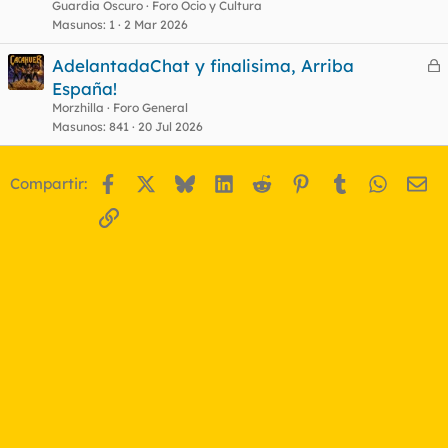
Guardia Oscuro
Foro Ocio y Cultura
Masunos
1
2 Mar 2026
AdelantadaChat y finalisima, Arriba
e
España!
r
Morzhilla
Foro General
r
Masunos
841
20 Jul 2026
Facebook
X
Bluesky
LinkedIn
Reddit
Pinterest
Tumblr
WhatsA
Em
Compartir:
o
Enlace