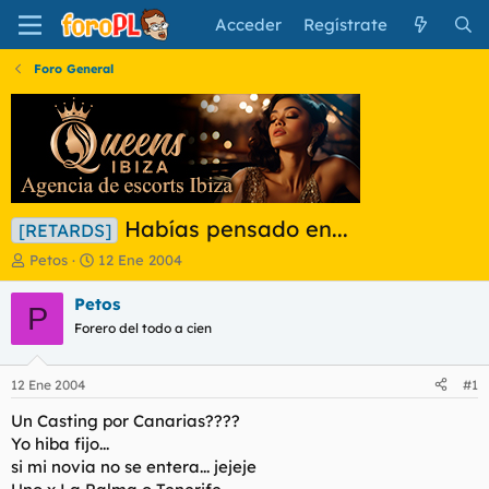
Acceder
Regístrate
Foro General
Habías pensado en...
[RETARDS]
I
F
Petos
12 Ene 2004
n
e
i
c
Petos
P
c
h
Forero del todo a cien
i
a
a
d
d
e
12 Ene 2004
#1
o
i
r
n
Un Casting por Canarias????
d
i
Yo hiba fijo...
e
c
si mi novia no se entera... jejeje
l
i