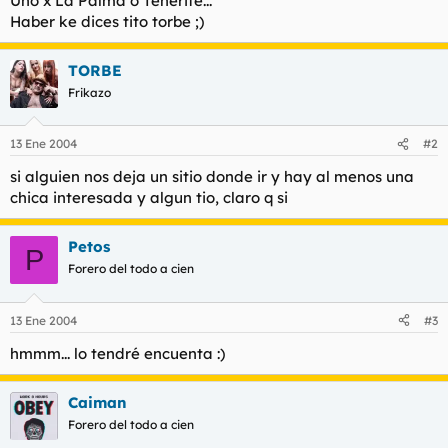
Uno x La Palma o Tenerife...
t
o
Haber ke dices tito torbe ;)
e
m
a
TORBE
Frikazo
13 Ene 2004
#2
si alguien nos deja un sitio donde ir y hay al menos una
chica interesada y algun tio, claro q si
Petos
P
Forero del todo a cien
13 Ene 2004
#3
hmmm... lo tendré encuenta :)
Caiman
Forero del todo a cien