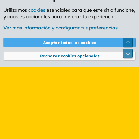
Utilizamos
cookies
esenciales para que este sitio funcione,
y cookies opcionales para mejorar tu experiencia.
Foro General
Ver más información y configurar tus preferencias
Cookies
PL OLDSTYLE AMARILLO
Cambiar fuente
Español (ES)
Arri
Aceptar todas las cookies
Contáctanos
Términos y reglas
Política de privacidad
Ayuda
R
Pie
S
Rechazar cookies opcionales
S
®
Community platform by XenForo
© 2010-2026 XenForo Ltd.