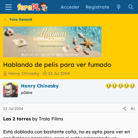
Acceder
Regístrate
Foro General
Hablando de pelis para ver fumado
I
F
Henry Chinasky
22 Jul 2004
n
e
i
c
Henry Chinasky
c
h
pOdre
i
a
a
d
d
e
22 Jul 2004
#1
o
i
r
n
Las 2 torres
by
Trola Films
d
i
e
c
Está doblada con bastante coña, no es apta para ver en
l
i