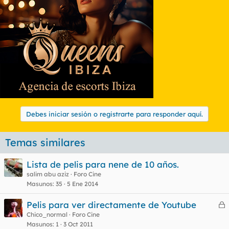
Debes iniciar sesión o registrarte para responder aquí.
Temas similares
Lista de pelis para nene de 10 años.
salim abu aziz
Foro Cine
Masunos
35
5 Ene 2014
Pelis para ver directamente de Youtube
e
Chico_normal
Foro Cine
Masunos
1
3 Oct 2011
r