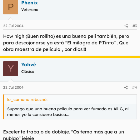
Phenix
P
Veterano
22 Jul 2004
#3
How high (Buen rollito) es una buena peli también, pero
para descojonarse ya está "El milagro de P.Tinto" . Que
obra maestra de película , por dios!!!
Yahvé
Y
Clásico
22 Jul 2004
#4
lo_camano rebuznó:
Supongo que una buena película para ver fumado es Ali G, al
menos yo la considero basica...
Excelente trabajo de doblaje. "Os temo más que a un
nublao" jejeje