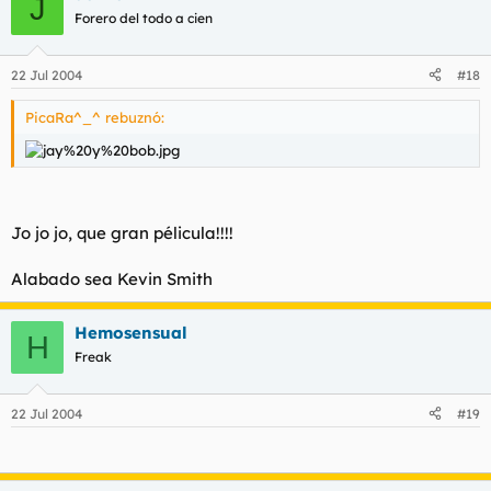
J
Forero del todo a cien
22 Jul 2004
#18
PicaRa^_^ rebuznó:
Jo jo jo, que gran pélicula!!!!
Alabado sea Kevin Smith
Hemosensual
H
Freak
22 Jul 2004
#19