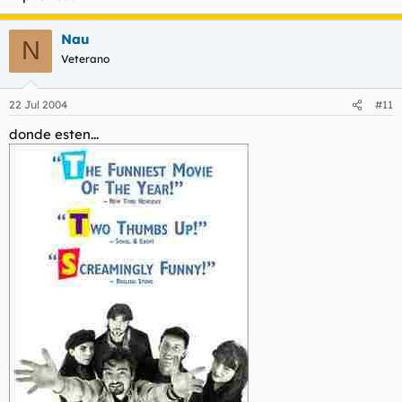
Nau
N
Veterano
22 Jul 2004
#11
donde esten...