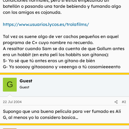
condiciones normales, pero si estás empezando un
t
o
botellón o pasando una tarde bebiendo y fumando algo
e
con los amigos es cojonuda.
m
a
https://www.usuarios.lycos.es/trolafilms/
Tal vez os suene algo de ver cachos pequeños en aquel
programa de C+ cuyo nombre no recuerdo.
A resaltar cuando Sam se da cuenta de que Gollum antes
era un hobbit (en esta peli los hobbits son gitanos):
S- Yo sé que tú antes eras un gitano de bién
G- Yo sooooy gitaaaano y veeengo a tú casamieeeento
Guest
G
Guest
22 Jul 2004
#2
Supongo que una buena película para ver fumado es Ali
G, al menos yo la considero basica...