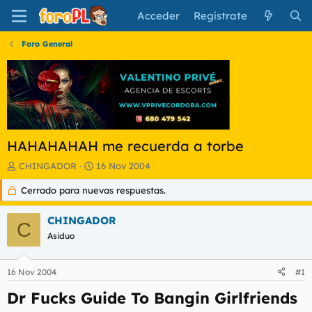
Acceder
Regístrate
Foro General
HAHAHAHAH me recuerda a torbe
I
F
CHINGADOR
16 Nov 2004
n
e
Cerrado para nuevas respuestas.
i
c
c
h
i
a
CHINGADOR
C
a
d
Asiduo
d
e
o
i
r
n
16 Nov 2004
#1
d
i
e
c
Dr Fucks Guide To Bangin Girlfriends
l
i