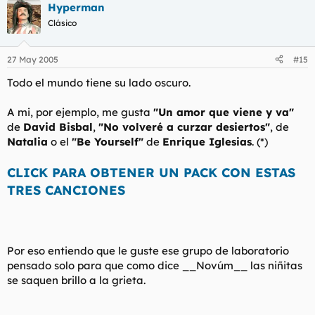
Hyperman
Clásico
27 May 2005
#15
Todo el mundo tiene su lado oscuro.
A mi, por ejemplo, me gusta
"Un amor que viene y va"
de
David Bisbal
,
"No volveré a curzar desiertos"
, de
Natalia
o el
"Be Yourself"
de
Enrique Iglesias
. (*)
CLICK PARA OBTENER UN PACK CON ESTAS
TRES CANCIONES
Por eso entiendo que le guste ese grupo de laboratorio
pensado solo para que como dice __Novúm__ las niñitas
se saquen brillo a la grieta.