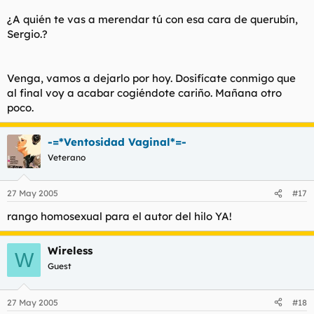
Y hablando de estupidos, quitate mi foto de tu avatar que me
¿A quién te vas a merendar tú con esa cara de querubín,
da palo sultarme a mi mismo.
Sergio.?
Tienes suerte de tener familia, yo la mia me la merende en un
ataque de ansiedad.
Venga, vamos a dejarlo por hoy. Dosifícate conmigo que
al final voy a acabar cogiéndote cariño. Mañana otro
poco.
-=*Ventosidad Vaginal*=-
Veterano
27 May 2005
#17
rango homosexual para el autor del hilo YA!
Wireless
W
Guest
27 May 2005
#18