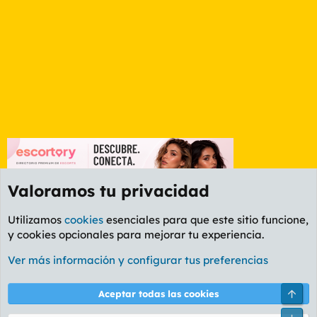
Valoramos tu privacidad
Utilizamos
cookies
esenciales para que este sitio funcione,
y cookies opcionales para mejorar tu experiencia.
Foro General
Ver más información y configurar tus preferencias
Cookies
PL OLDSTYLE AMARILLO
Cambiar fuente
Español (ES)
Arri
Aceptar todas las cookies
Contáctanos
Términos y reglas
Política de privacidad
Ayuda
R