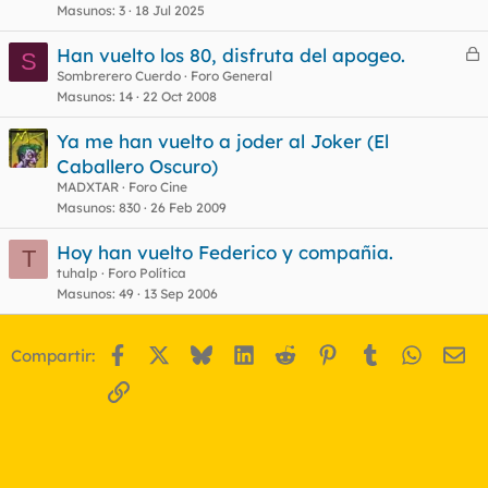
Masunos
3
18 Jul 2025
Han vuelto los 80, disfruta del apogeo.
S
e
Sombrerero Cuerdo
Foro General
Masunos
14
22 Oct 2008
r
r
Ya me han vuelto a joder al Joker (El
Caballero Oscuro)
MADXTAR
Foro Cine
o
Masunos
830
26 Feb 2009
Hoy han vuelto Federico y compañia.
T
tuhalp
Foro Política
Masunos
49
13 Sep 2006
Facebook
X
Bluesky
LinkedIn
Reddit
Pinterest
Tumblr
WhatsA
Em
Compartir:
Enlace