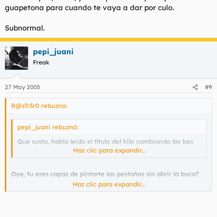
guapetona para cuando te vaya a dar por culo.
Subnormal.
pepi_juani
Freak
27 May 2005
#9
R@sTr3r0 rebuznó:
pepi_juani rebuznó:
Que susto, había leido el título del hilo cambiando las bes
por efes.
Haz clic para expandir...
Oye, tu eres capaz de pintarte las pestañas sin abrir la boca?
Haz clic para expandir...
Si eres capaz, hazlo, y asi te pierdes un poco y estas mas
guapetona para cuando te vaya a dar por culo.