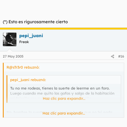
(*) Esto es rigurosamente cierto
pepi_juani
Freak
27 May 2005
#16
R@sTr3r0 rebuznó:
pepi_juani rebuznó:
Tu no me rodeas, tienes la suerte de leerme en un foro.
Luego cuando me quito las gafas y salgo de la habitación
mi faimilia me quiere y me da amor y cariño.
Haz clic para expandir...
No, hombre la suerte es mia, porque hasta que no lei nada
Haz clic para expandir...
tuyo no me habia dado cuenta a donde puede llegar la
estupidez humana.