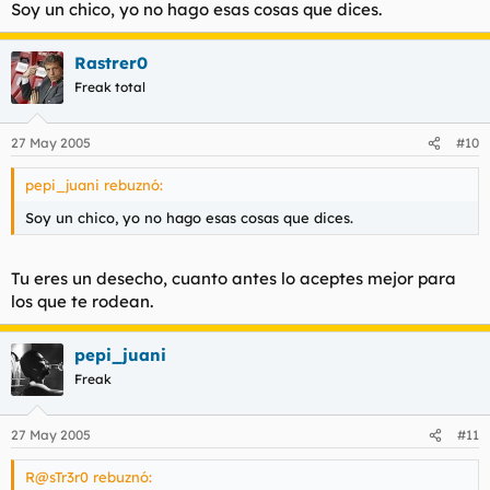
Subnormal.
Soy un chico, yo no hago esas cosas que dices.
Rastrer0
Freak total
27 May 2005
#10
pepi_juani rebuznó:
Soy un chico, yo no hago esas cosas que dices.
Tu eres un desecho, cuanto antes lo aceptes mejor para
los que te rodean.
pepi_juani
Freak
27 May 2005
#11
R@sTr3r0 rebuznó: