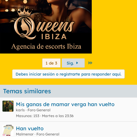
Último
1 de 3
Sig.
Debes iniciar sesión o registrarte para responder aquí.
Temas similares
Mis ganas de mamar verga han vuelto
karls
Foro General
Masunos
153
Martes a las 23:36
Han vuelto
Malmenor
Foro General