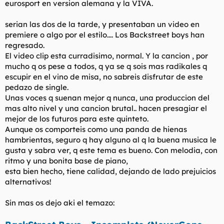
eurosport en version alemana y la VIVA.
t
o
e
m
serian las dos de la tarde, y presentaban un video en
a
premiere o algo por el estilo.... Los Backstreet boys han
regresado.
El video clip esta curradisimo, normal. Y la cancion , por
mucho q os pese a todos, q ya se q sois mas radikales q
escupir en el vino de misa, no sabreis disfrutar de este
pedazo de single.
Unas voces q suenan mejor q nunca, una produccion del
mas alto nivel y una cancion brutal.. hacen presagiar el
mejor de los futuros para este quinteto.
Aunque os comporteis como una panda de hienas
hambrientas, seguro q hay alguno al q la buena musica le
gusta y sabra ver, q este tema es bueno. Con melodia, con
ritmo y una bonita base de piano,
esta bien hecho, tiene calidad, dejando de lado prejuicios
alternativos!
Sin mas os dejo aki el temazo: