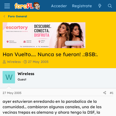
Acceder
Regístrate
Foro General
Han Vuelto.... Nunca se fueron! .:BSB:.
I
F
Wireless
27 May 2005
n
e
i
c
Wireless
W
c
h
Guest
i
a
a
d
d
e
27 May 2005
#1
o
i
r
n
ayer estuvieron enredando en la parabolica de la
d
i
comunidad... cambiaron algunos canales, una de las
e
c
vecinas trepas es alemana y ahora tengo la DSF, la
l
i