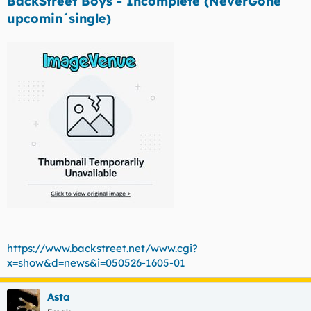
BackStreet Boys - Incomplete (NeverGone
upcomin´single)
https://www.backstreet.net/www.cgi?
x=show&d=news&i=050526-1605-01
Asta