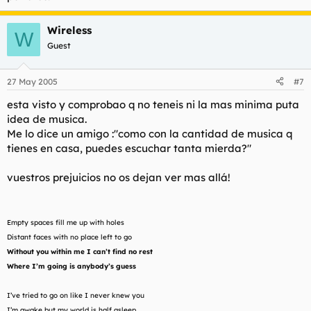
Wireless
W
Guest
27 May 2005
#7
esta visto y comprobao q no teneis ni la mas minima puta
idea de musica.
Me lo dice un amigo :"como con la cantidad de musica q
tienes en casa, puedes escuchar tanta mierda?"
vuestros prejuicios no os dejan ver mas allá!
Empty spaces fill me up with holes
Distant faces with no place left to go
Without you within me I can’t find no rest
Where I’m going is anybody’s guess
I’ve tried to go on like I never knew you
I’m awake but my world is half asleep