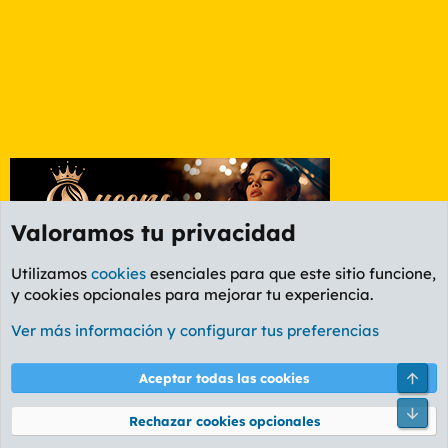
Valoramos tu privacidad
Utilizamos
cookies
esenciales para que este sitio funcione,
y cookies opcionales para mejorar tu experiencia.
Foro General
Ver más información y configurar tus preferencias
Cookies
PL OLDSTYLE AMARILLO
Cambiar fuente
Español (ES)
Arri
Aceptar todas las cookies
Contáctanos
Términos y reglas
Política de privacidad
Ayuda
R
Pie
S
Rechazar cookies opcionales
S
®
Community platform by XenForo
© 2010-2026 XenForo Ltd.