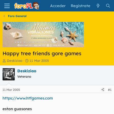
Acceder
Regístrate
Foro General
Happy tree friends gore games
I
F
Deskiziao
11 Mar 2005
n
e
i
c
Deskiziao
c
h
Veterano
i
a
a
d
d
e
11 Mar 2005
#1
o
i
r
n
https://www.htfgames.com
d
i
e
c
estan guasones
l
i