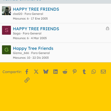
HAPPY TREE FRIENDS
clod20
Foro General
Masunos
6
17 Ene 2005
HAPPY TREE FRIENDS
S
e
Saga
Foro General
Masunos
6
4 Mar 2005
r
r
Happy Tree Friends
G
Gizmo_666
Foro General
Masunos
10
22 Dic 2003
o
Facebook
X
Bluesky
LinkedIn
Reddit
Pinterest
Tumblr
WhatsA
Em
Compartir:
Enlace