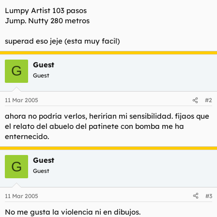
t
o
Lumpy Artist 103 pasos
e
Jump. Nutty 280 metros
m
a
superad eso jeje (esta muy facil)
Guest
G
Guest
11 Mar 2005
#2
ahora no podría verlos, herirían mi sensibilidad. fijaos que
el relato del abuelo del patinete con bomba me ha
enternecido.
Guest
G
Guest
11 Mar 2005
#3
No me gusta la violencia ni en dibujos.