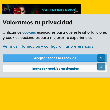
Valoramos tu privacidad
Utilizamos
cookies
esenciales para que este sitio funcione,
y cookies opcionales para mejorar tu experiencia.
Foro General
Ver más información y configurar tus preferencias
Cookies
PL OLDSTYLE AMARILLO
Cambiar fuente
Español (ES)
Arri
Aceptar todas las cookies
Contáctanos
Términos y reglas
Política de privacidad
Ayuda
R
Pie
S
Rechazar cookies opcionales
S
®
Community platform by XenForo
© 2010-2026 XenForo Ltd.