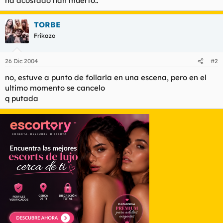
ha acostado han muerto..
t
o
e
m
TORBE
a
Frikazo
26 Dic 2004
#2
no, estuve a punto de follarla en una escena, pero en el
ultimo momento se cancelo
q putada