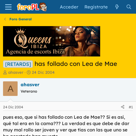
Acceder
Regístrate
Foro General
has follado con Lea de Mae
[RETARDS]
I
F
ahasver
24 Dic 2004
n
e
i
c
ahasver
A
c
h
Veterano
i
a
a
d
d
e
24 Dic 2004
#1
o
i
r
n
pues eso, que si has follado con Lea de Mae?? Si es así,
d
i
qué tal era en la cama??? La verdad es que debe de dar
e
c
muy mal rollo ser joven y ver que tías con las que uno se
l
i