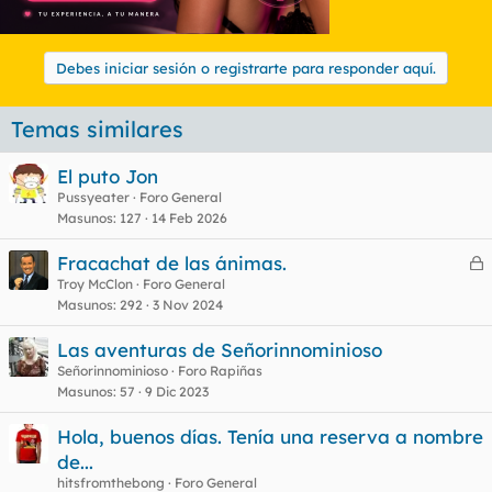
Debes iniciar sesión o registrarte para responder aquí.
Temas similares
El puto Jon
Pussyeater
Foro General
Masunos
127
14 Feb 2026
Fracachat de las ánimas.
e
Troy McClon
Foro General
Masunos
292
3 Nov 2024
r
r
Las aventuras de Señorinnominioso
Señorinnominioso
Foro Rapiñas
Masunos
57
9 Dic 2023
o
Hola, buenos días. Tenía una reserva a nombre
de...
hitsfromthebong
Foro General