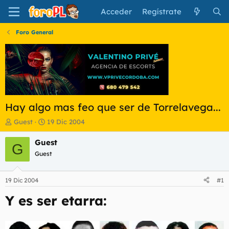
Acceder
Regístrate
Foro General
Hay algo mas feo que ser de Torrelavega...
I
F
Guest
19 Dic 2004
n
e
i
c
Guest
G
c
h
Guest
i
a
a
d
d
e
19 Dic 2004
#1
o
i
r
n
Y es ser etarra:
d
i
e
c
l
i