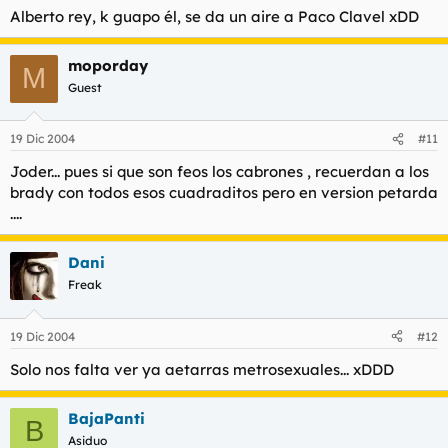
Alberto rey, k guapo él, se da un aire a Paco Clavel xDD
moporday
M
Guest
19 Dic 2004
#11
Joder... pues si que son feos los cabrones , recuerdan a los
brady con todos esos cuadraditos pero en version petarda
....
Dani
Freak
19 Dic 2004
#12
Solo nos falta ver ya aetarras metrosexuales... xDDD
BajaPanti
B
Asiduo