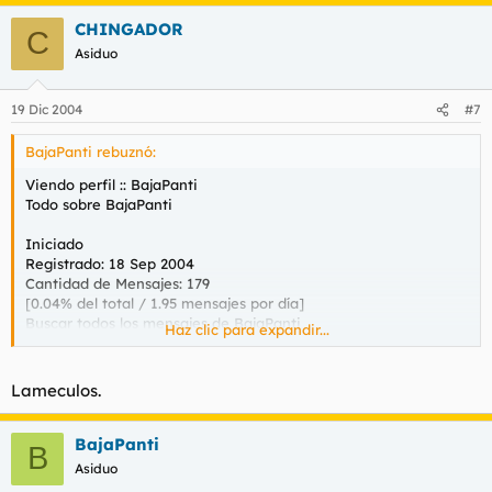
CHINGADOR
C
Asiduo
19 Dic 2004
#7
BajaPanti rebuznó:
Viendo perfil :: BajaPanti
Todo sobre BajaPanti
Iniciado
Registrado: 18 Sep 2004
Cantidad de Mensajes: 179
[0.04% del total / 1.95 mensajes por día]
Buscar todos los mensajes de BajaPanti
Haz clic para expandir...
Ubicación: En Puerto Rico follando dominicanas...
Sitio Web:
https://www.putalocura.com
LA MEJOR WEB DE
TODOS LOS TIEMPOS!!
Lameculos.
Ocupación: PAJILLERO PROFESIONAL!!
Intereses: CULOS REDONDOS Y CARNOSOS!!
BajaPanti
B
Asiduo