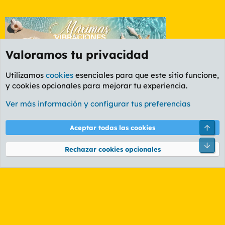
Valoramos tu privacidad
Utilizamos
cookies
esenciales para que este sitio funcione,
y cookies opcionales para mejorar tu experiencia.
Foro General
Ver más información y configurar tus preferencias
Cookies
PL OLDSTYLE AMARILLO
Cambiar fuente
Español (ES)
Arri
Aceptar todas las cookies
Contáctanos
Términos y reglas
Política de privacidad
Ayuda
R
Pie
S
Rechazar cookies opcionales
S
®
Community platform by XenForo
© 2010-2026 XenForo Ltd.