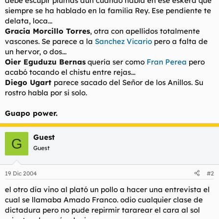
debe escupir plumas aun cuando habla en ese eskera que
siempre se ha hablado en la familia Rey. Ese pendiente te
delata, loca...
Gracia Morcillo Torres
, otra con apellidos totalmente
vascones. Se parece a la
Sanchez Vicario
pero a falta de
un hervor, o dos...
Oier Eguduzu Bernas
quería ser como
Fran Perea
pero
acabó tocando el chistu entre rejas...
Diego Ugart
parece sacado del Señor de los Anillos. Su
rostro habla por si solo.
Guapo power.
Guest
G
Guest
19 Dic 2004
#2
el otro día vino al plató un pollo a hacer una entrevista el
cual se llamaba Amado Franco. odio cualquier clase de
dictadura pero no pude repirmir tararear el cara al sol