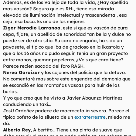
Ademas, es de los Vallejo de toda la vida, ¿Hay apellido
mas vascón? Seguro que es RH-, tiene esa mirada
elevada de iluminación intelectual y trascendental, esa
ceja, esa boca. Es uno de los mejores.
Zigor Merodio Larranoa
, este si que es vascón de pura
cepa, fijate, un apellido de sonoridad tan bella y dulce no
puede ser de otro sitio. Su cara no engaña, ha sido un
payasete, el tipico que iba de gracioso en la ikastola y
que a los 16 años no pudo seguir, tenía un gran proyecto
entre manos, quemar papeleras. ¿Veis que cara tiene?
Parece recien sacado del foro RASH.
Nerea Garaizar
y los cojones del policia que la detuvo.
No comentaré mas sobre este engendro del demonio que
se escondió en las montañas vascas para huir de las
burlas.
Y yo que creo que he visto a Javier Abaunza Martinez
conduciendo un taxi...
JosU Ordoñez padece de macrocefalia severa. Parece el
tipico bofeto de la silueta de un
extraterrestre
, miedo me
dá.
Alberto Rey
, Albertito... Tiene una pinta de suave que