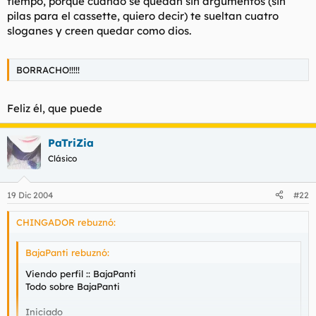
tiempo, porque cuando se quedan sin argumentos (sin
pilas para el cassette, quiero decir) te sueltan cuatro
sloganes y creen quedar como dios.
BORRACHO!!!!!
Feliz él, que puede
PaTriZia
Clásico
19 Dic 2004
#22
CHINGADOR rebuznó:
BajaPanti rebuznó:
Viendo perfil :: BajaPanti
Todo sobre BajaPanti
Iniciado