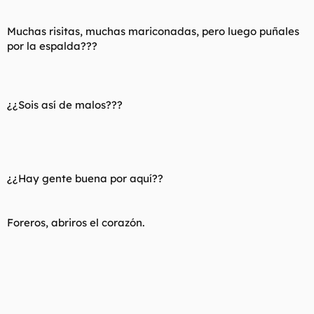
t
o
e
m
Muchas risitas, muchas mariconadas, pero luego puñales
a
por la espalda???
¿¿Sois así de malos???
¿¿Hay gente buena por aquí??
Foreros, abriros el corazón.