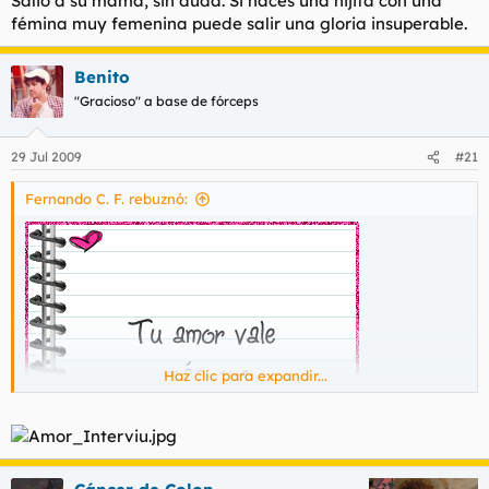
Salió a su mama, sin duda. Si haces una hijita con una
fémina muy femenina puede salir una gloria insuperable.
Benito
"Gracioso" a base de fórceps
29 Jul 2009
#21
Fernando C. F. rebuznó:
Haz clic para expandir...