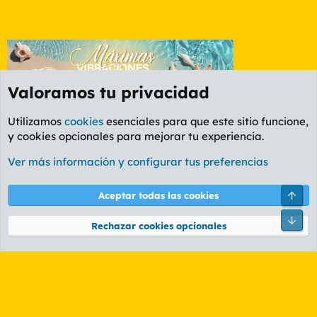
Valoramos tu privacidad
Utilizamos
cookies
esenciales para que este sitio funcione,
y cookies opcionales para mejorar tu experiencia.
Foro General
Ver más información y configurar tus preferencias
Cookies
PL OLDSTYLE AMARILLO
Cambiar fuente
Español (ES)
Arri
Aceptar todas las cookies
Contáctanos
Términos y reglas
Política de privacidad
Ayuda
R
Pie
S
Rechazar cookies opcionales
S
®
Community platform by XenForo
© 2010-2026 XenForo Ltd.