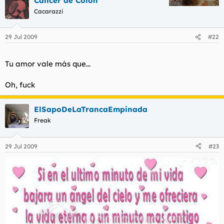
Cáncer de Colon
Cacarazzi
29 Jul 2009
#22
Tu amor vale más que...
Oh, fuck
ElSapoDeLaTrancaEmpinada
Freak
29 Jul 2009
#23