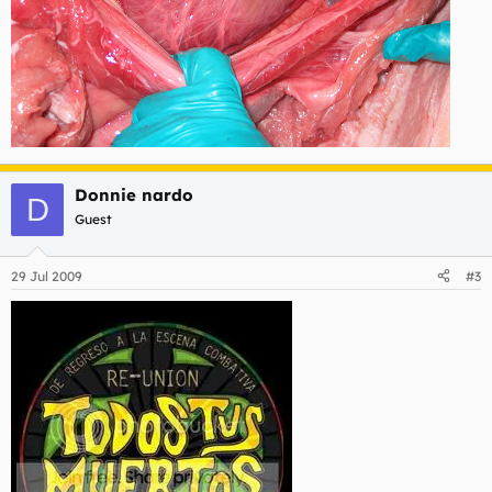
Donnie nardo
D
Guest
29 Jul 2009
#3