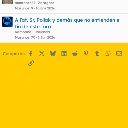
montanes87
Zaragoza
Masunos
9
16 Ene 2026
A l'at. Sr. Pollak y demás que no entienden el
fin de este foro
RampanaT
Valencia
Masunos
70
3 Jun 2026
Facebook
X
Bluesky
LinkedIn
Reddit
Pinterest
Tumblr
WhatsA
Em
Compartir:
Enlace