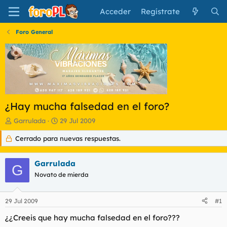
Acceder
Regístrate
Foro General
¿Hay mucha falsedad en el foro?
I
F
Garrulada
29 Jul 2009
n
e
Cerrado para nuevas respuestas.
i
c
c
h
i
a
Garrulada
a
d
G
d
Novato de mierda
e
o
i
r
n
29 Jul 2009
#1
d
i
e
c
¿¿Creeis que hay mucha falsedad en el foro???
l
i