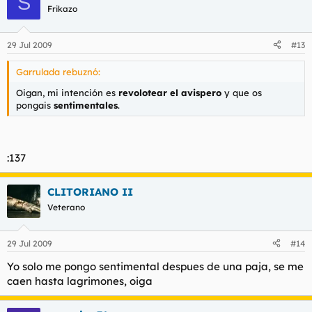
S
Frikazo
29 Jul 2009
#13
Garrulada rebuznó:
Oigan, mi intención es
revolotear el avispero
y que os
pongais
sentimentales
.
:137
CLITORIANO II
Veterano
29 Jul 2009
#14
Yo solo me pongo sentimental despues de una paja, se me
caen hasta lagrimones, oiga